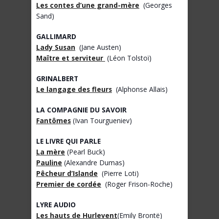
Les contes d’une grand-mère
(Georges
Sand)
GALLIMARD
Lady Susan
(Jane Austen)
Maître et serviteur
(Léon Tolstoï)
GRINALBERT
Le langage des fleurs
(Alphonse Allais)
LA COMPAGNIE DU SAVOIR
Fantômes
(Ivan Tourgueniev)
LE LIVRE QUI PARLE
La mère
(Pearl Buck)
Pauline
(Alexandre Dumas)
Pêcheur d’Islande
(Pierre Loti)
Premier de cordée
(Roger Frison-Roche)
LYRE AUDIO
Les hauts de Hurlevent
(Emily Brontë)