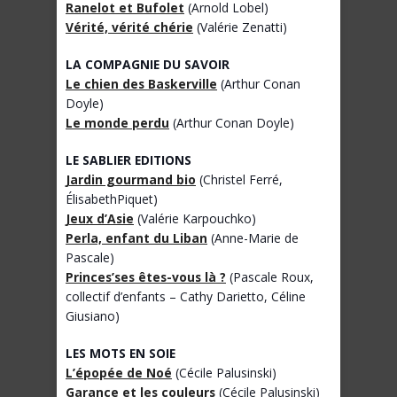
Ranelot et Bufolet
(Arnold Lobel)
Vérité, vérité chérie
(Valérie Zenatti)
LA COMPAGNIE DU SAVOIR
Le chien des Baskerville
(Arthur Conan
Doyle)
Le monde perdu
(Arthur Conan Doyle)
LE SABLIER EDITIONS
Jardin gourmand bio
(Christel Ferré,
ÉlisabethPiquet)
Jeux d’Asie
(Valérie Karpouchko)
Perla, enfant du Liban
(Anne-Marie de
Pascale)
Princes’ses êtes-vous là ?
(Pascale Roux,
collectif d’enfants – Cathy Darietto, Céline
Giusiano)
LES MOTS EN SOIE
L’épopée de Noé
(Cécile Palusinski)
Garance et les couleurs
(Cécile Palusinski)