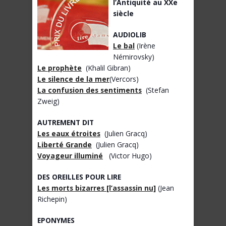
l’Antiquité au XXe
siècle
AUDIOLIB
Le bal
(Irène
Némirovsky)
Le prophète
(Khalil Gibran)
Le silence de la mer
(Vercors)
La confusion des sentiments
(Stefan
Zweig)
AUTREMENT DIT
Les eaux étroites
(Julien Gracq)
Liberté Grande
(Julien Gracq)
Voyageur illuminé
(Victor Hugo)
DES OREILLES POUR LIRE
Les morts bizarres [l’assassin nu]
(Jean
Richepin)
EPONYMES