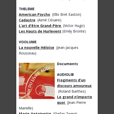
THELEME
American Psycho
(Ellis Bret Easton)
Cadastre
(Aimé Césaire)
L’art d’être Grand-Père
(Victor Hugo)
Les Hauts de Hurlevent
(Emily Brontë)
VOOLUME
La nouvelle Héloïse
(Jean-Jacques
Rousseau)
Documents
AUDIOLIB
Fragments d’un
discours amoureux
(Roland Barthes)
Le grand n’importe
quoi
(Jean-Pierre
Marielle)
Marie-Antoinette
(Stefan Zweig)