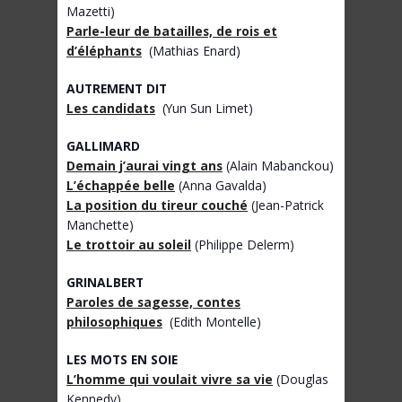
Mazetti)
Parle-leur de batailles, de rois et
d’éléphants
(Mathias Enard)
AUTREMENT DIT
Les candidats
(Yun Sun Limet)
GALLIMARD
Demain j’aurai vingt ans
(Alain Mabanckou)
L’échappée belle
(Anna Gavalda)
La position du tireur couché
(Jean-Patrick
Manchette)
Le trottoir au soleil
(Philippe Delerm)
GRINALBERT
Paroles de sagesse, contes
philosophiques
(Edith Montelle)
LES MOTS EN SOIE
L’homme qui voulait vivre sa vie
(Douglas
Kennedy)