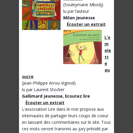
(Souleymane Mbodj)
lu par l’auteur
Milan Jeunesse
Écouter un extrait
L’o
m
ele
tt
e
au
sucre
(Jean-Philippe Arrou-Vignod)
lu par Laurent Stocker
Gallimard Jeunesse, Ecoutez lire
Écouter un extrait
L’association Lire dans le noir propose aux
internautes de partager leurs coups de coeur
en laissant des commentaires sur le site. Tous
ces mots seront transmis au jury présidé par