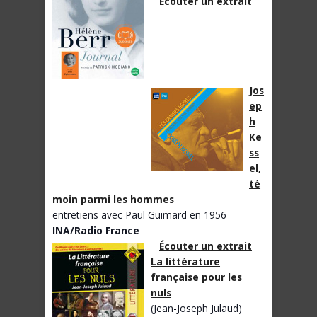
Écouter un extrait
Jos
ep
h
Ke
ss
el,
té
moin parmi les hommes
entretiens avec Paul Guimard en 1956
INA/Radio France
Écouter un extrait
La littérature
française pour les
nuls
(Jean-Joseph Julaud)