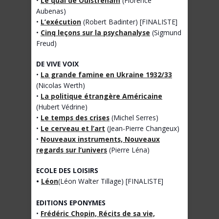
•
Le quai de Ouistreham
(Florence
Aubenas)
•
L’exécution
(Robert Badinter) [FINALISTE]
•
Cinq leçons sur la psychanalyse
(Sigmund
Freud)
DE VIVE VOIX
•
La grande famine en Ukraine 1932/33
(Nicolas Werth)
•
La politique étrangère Américaine
(Hubert Védrine)
•
Le temps des crises
(Michel Serres)
•
Le cerveau et l’art
(Jean-Pierre Changeux)
•
Nouveaux instruments, Nouveaux
regards sur l’univers
(Pierre Léna)
ECOLE DES LOISIRS
•
Léon
(Léon Walter Tillage) [FINALISTE]
EDITIONS EPONYMES
•
Frédéric Chopin, Récits de sa vie,