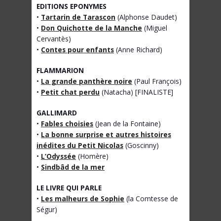
EDITIONS EPONYMES
•
Tartarin de Tarascon
(Alphonse Daudet)
•
Don Quichotte de la Manche
(Miguel
Cervantès)
•
Contes pour enfants
(Anne Richard)
FLAMMARION
•
La grande panthère noire
(Paul François)
•
Petit chat perdu
(Natacha) [FINALISTE]
GALLIMARD
•
Fables choisies
(Jean de la Fontaine)
•
La bonne surprise et autres histoires
inédites du Petit Nicolas
(Goscinny)
•
L’Odyssée
(Homère)
•
Sindbâd de la mer
LE LIVRE QUI PARLE
•
Les malheurs de Sophie
(la Comtesse de
Ségur)