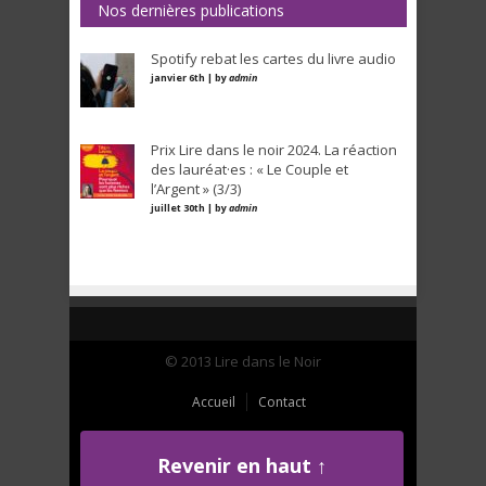
Nos dernières publications
Spotify rebat les cartes du livre audio
janvier 6th | by
admin
Prix Lire dans le noir 2024. La réaction
des lauréat·es : « Le Couple et
l’Argent » (3/3)
juillet 30th | by
admin
© 2013 Lire dans le Noir
Accueil
Contact
Revenir en haut ↑