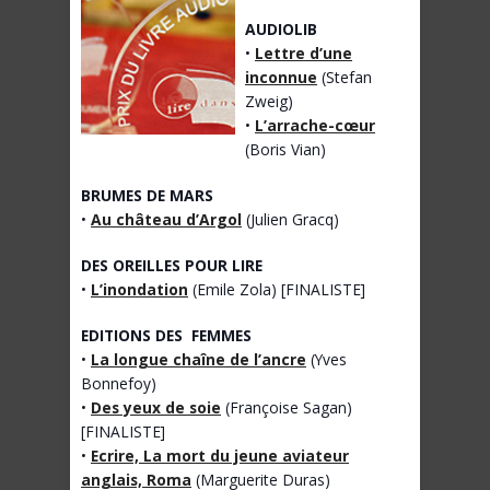
AUDIOLIB
•
Lettre d’une
inconnue
(Stefan
Zweig)
•
L’arrache-cœur
(Boris Vian)
BRUMES DE MARS
•
Au château d’Argol
(Julien Gracq)
DES OREILLES POUR LIRE
•
L’inondation
(Emile Zola) [FINALISTE]
EDITIONS DES FEMMES
•
La longue chaîne de l’ancre
(Yves
Bonnefoy)
•
Des yeux de soie
(Françoise Sagan)
[FINALISTE]
•
Ecrire, La mort du jeune aviateur
anglais, Roma
(Marguerite Duras)