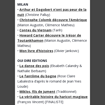
MILAN
•
Arthur et Dagobert n’ont pas peur de la
nuit
(Christine Palluy)
•
Christophe Colomb découvre l’Amérique
(Marion Augustin, Clémence Mathieu)
•
Contes du Vietnam
(Tanh)
•
Howard Carter découvre le trésor de
Toutankhamon
(Marion Augustin, Clémence
Mathieu)
•
Mon livre d’histoires
(Olivier Jankovic)
OUI DIRE EDITIONS
•
La danse des pois
(Elisabeth Calandry &
Nathalie Berbaum)
•
Le fantôme du bagne
(Rose Claire
Labalestra d’après le romand de Jean Yves
Loude)
•
Miklos, fils de jument
(Traditionnel)
•
La véritable histoire du haricot magique
(François Vincent) [FINALISTE]