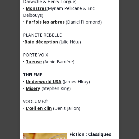
Darwiche & Henry Torgue)
•
Monstres
(Myriam Pellicane & Eric
Delbouys)
•
Parfois les arbres
(Daniel l’Homond)
PLANETE REBELLE
•
Baie déception
(Julie Hétu)
PORTE VOIX
•
Tueuse
(Annie Barrière)
THELEME
•
Underworld USA
(James Ellroy)
•
Misery
(Stephen King)
VOOLUME.fr
•
L’œil en clin
(Denis Jaillon)
Fiction : Classiques