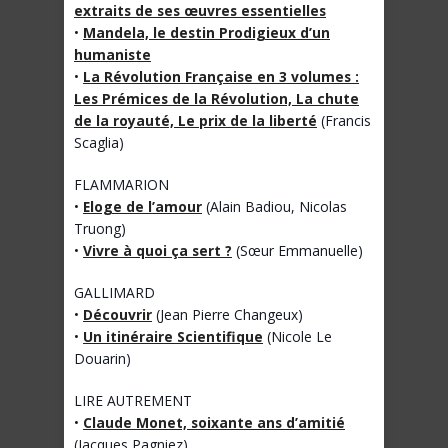
extraits de ses œuvres essentielles
•
Mandela, le destin Prodigieux d’un
humaniste
•
La Révolution Française en 3 volumes :
Les Prémices de la Révolution, La chute
de la royauté, Le prix de la liberté
(Francis
Scaglia)
FLAMMARION
•
Eloge de l’amour
(Alain Badiou, Nicolas
Truong)
•
Vivre à quoi ça sert ?
(Sœur Emmanuelle)
GALLIMARD
•
Découvrir
(Jean Pierre Changeux)
•
Un itinéraire Scientifique
(Nicole Le
Douarin)
LIRE AUTREMENT
•
Claude Monet, soixante ans d’amitié
(Jacques Pagniez)