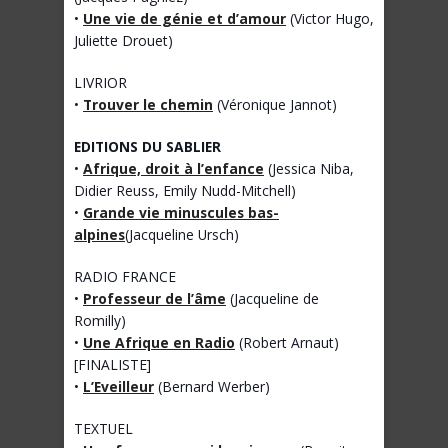
•
Une vie de génie et d’amour
(Victor Hugo,
Juliette Drouet)
LIVRIOR
•
Trouver le chemin
(Véronique Jannot)
EDITIONS DU SABLIER
•
Afrique, droit à l’enfance
(Jessica Niba,
Didier Reuss, Emily Nudd-Mitchell)
•
Grande vie minuscules bas-
alpines
(Jacqueline Ursch)
RADIO FRANCE
•
Professeur de l’âme
(Jacqueline de
Romilly)
•
Une Afrique en Radio
(Robert Arnaut)
[FINALISTE]
•
L’Eveilleur
(Bernard Werber)
TEXTUEL