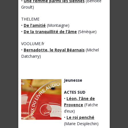
•
Une femme parmi les siennes
(Benoite
Groult)
THELEME
•
De l’amitié
(Montaigne)
•
De la tranquillité de l’âme
(Sénèque)
VOOLUME.fr
•
Bernadotte, le Royal Béarnais
(Michel
Datcharry)
Jeunesse
ACTES SUD
•
Léon, l’âne de
Provence
(Fatche
d’eux)
•
Le roi penché
(Marie Desplechin)