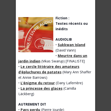
Fiction :
Textes récents ou
inédits
AUDIOLIB
•
Sukkwan Island
(David Vann)
•
Meurtre dans un
jardin indien
(Vikas Swarup) [FINALISTE]
•
Le cercle littéraire des amateurs
d’épluchures de patates
(Mary Ann Shaffer
et Annie Barrows)
•
L’énigme du retour
(Dany Laferrière)
•
La princesse des glaces
(Camilla
Läckberg)
AUTREMENT DIT
•
Pays perdu
(Pierre Jourde)