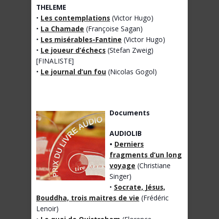
THELEME
•
Les contemplations
(Victor Hugo)
•
La Chamade
(Françoise Sagan)
•
Les misérables-Fantine
(Victor Hugo)
•
Le joueur d’échecs
(Stefan Zweig)
[FINALISTE]
•
Le journal d’un fou
(Nicolas Gogol)
Documents
AUDIOLIB
•
Derniers
fragments d’un long
voyage
(Christiane
Singer)
•
Socrate, Jésus,
Bouddha, trois maitres de vie
(Frédéric
Lenoir)