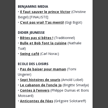
BENJAMINS MEDIA
•
Il faut sauver le prince Victor
(Christine
Beigel) [FINALISTE]
•
C’est pas vrai! T’as menti!
(Gigi Bigot)
DIDIER JEUNESSE
•
Bêtes pas si bêtes !
(Traditionnel)
•
Bulle et Bob font la cuisine
(Nathalie
Tual)
•
Swing café
(Carl Norac)
ECOLE DES LOISIRS
•
Pas de baiser pour maman
(Tomi
Ungerer)
•
Sept histoires de souris
(Arnold Lobel)
•
Le cabanon de l’oncle Jo
(Brigitte Smadja)
•
Contes à l’envers
(Philippe Dumas et Boris
Moissard)
•
Anticontes de Fées
(Grégoire Solotareff)