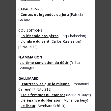
CARACOLIVRES
•
Contes et légendes du Jura
(Patricia
Gaillard)
CDL EDITIONS
•
La légende nos pères
(Sorj Chalandon)
•
L’ombre du vent
(Carlos Ruis Zafon)
[FINALISTE]
FLAMMARION
•
L’ultime conviction du désir
(Richard
Bohringer)
GALLIMARD
•
D’autres vies que la mienne
(Emmanuel
Carrère) [FINALISTE]
•
Trois femmes puissantes
(Marie N’Diaye)
•
L’élégance du Hérisson
(Muriel Barbery)
•
Le liseur
(Bernhard Schlink)