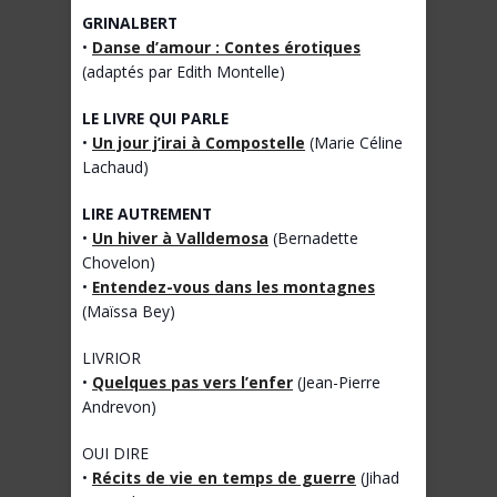
GRINALBERT
•
Danse d’amour : Contes érotiques
(adaptés par Edith Montelle)
LE LIVRE QUI PARLE
•
Un jour j’irai à Compostelle
(Marie Céline
Lachaud)
LIRE AUTREMENT
•
Un hiver à Valldemosa
(Bernadette
Chovelon)
•
Entendez-vous dans les montagnes
(Maïssa Bey)
LIVRIOR
•
Quelques pas vers l’enfer
(Jean-Pierre
Andrevon)
OUI DIRE
•
Récits de vie en temps de guerre
(Jihad