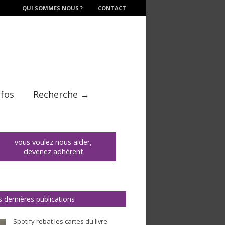
QUI SOMMES NOUS ?
CONTACT
nfos
Recherche →
vous voulez nous aider,
devenez adhérent
 dernières publications
Spotify rebat les cartes du livre