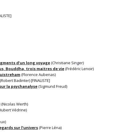
ALISTE]
agments d’un long voyage
(Christiane Singer)
us, Bouddha, trois maitres de vie
(Frédéric Lenoir)
Ouistreham
(Florence Aubenas)
(Robert Badinter) [FINALISTE]
sur la psychanalyse
(Sigmund Freud)
3
(Nicolas Werth)
Hubert Védrine)
eux)
gards sur l’univers
(Pierre Léna)