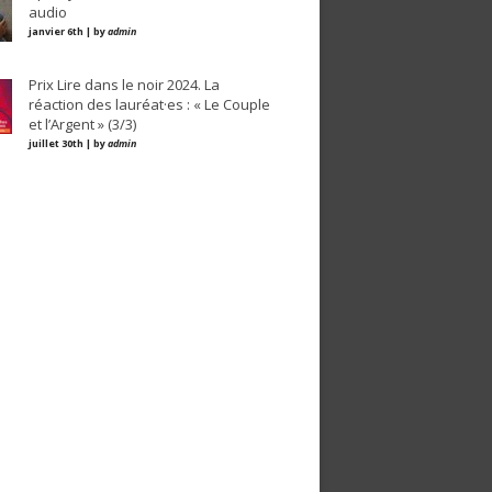
audio
janvier 6th | by
admin
Prix Lire dans le noir 2024. La
réaction des lauréat·es : « Le Couple
et l’Argent » (3/3)
juillet 30th | by
admin