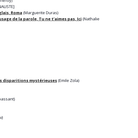
nefoy)
NALISTE]
glais, Roma
(Marguerite Duras)
usage de la parole, Tu ne t’aimes pas, Ici
(Nathalie
es disparitions mystérieuses
(Emile Zola)
assant)
v)