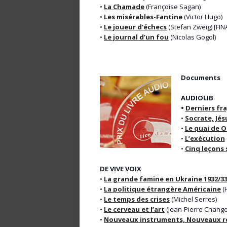
•
La Chamade
(Françoise Sagan)
•
Les misérables-Fantine
(Victor Hugo)
•
Le joueur d’échecs
(Stefan Zweig) [FIN
•
Le journal d’un fou
(Nicolas Gogol)
Documents
AUDIOLIB
•
Derniers fr
•
Socrate, Jés
•
Le quai de 
•
L’exécution
•
Cinq leçons 
DE VIVE VOIX
•
La grande famine en Ukraine 1932/3
•
La politique étrangère Américaine
(
•
Le temps des crises
(Michel Serres)
•
Le cerveau et l’art
(Jean-Pierre Chang
•
Nouveaux instruments, Nouveaux re