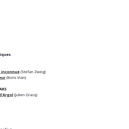
siques
e inconnue
(Stefan Zweig)
œur
(Boris Vian)
ARS
d’Argol
(Julien Gracq)