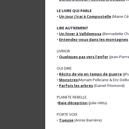
LE LIVRE QUI PARLE
•
Un jour j’irai à Compostelle
(Marie Cé
LIRE AUTREMENT
•
Un hiver à Valldemosa
(Bernadette Ch
•
Entendez-vous dans les montagnes
LIVRIOR
•
Quelques pas vers l’enfer
(Jean-Pierr
OUI DIRE
•
Récits de vie en temps de guerre
(Ji
•
Monstres
(Myriam Pellicane & Eric Delb
•
Parfois les arbres
(Daniel l’Homond)
PLANETE REBELLE
•
Baie déception
(Julie Hétu)
PORTE VOIX
•
Tueuse
(Annie Barrière)