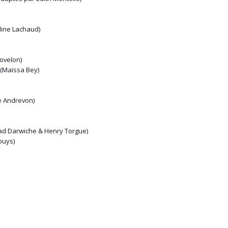
line Lachaud)
ovelon)
(Maïssa Bey)
e Andrevon)
had Darwiche & Henry Torgue)
ouys)