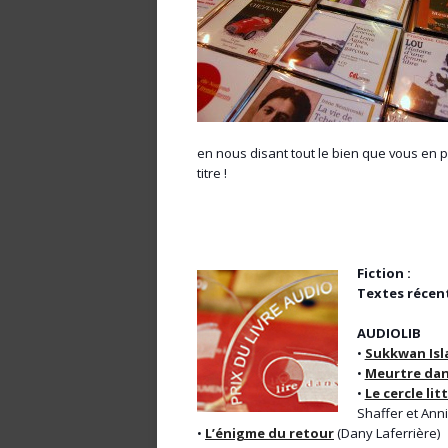
en nous disant tout le bien que vous en pe
titre !
Fiction :
Textes récent
AUDIOLIB
•
Sukkwan Isl
•
Meurtre dan
•
Le cercle li
Shaffer et Ann
•
L’énigme du retour
(Dany Laferrière)