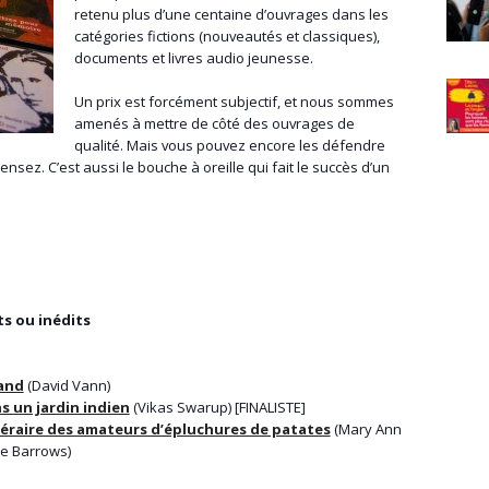
retenu plus d’une centaine d’ouvrages dans les
catégories fictions (nouveautés et classiques),
documents et livres audio jeunesse.
Un prix est forcément subjectif, et nous sommes
amenés à mettre de côté des ouvrages de
qualité. Mais vous pouvez encore les défendre
nsez. C’est aussi le bouche à oreille qui fait le succès d’un
s ou inédits
and
(David Vann)
s un jardin indien
(Vikas Swarup) [FINALISTE]
ttéraire des amateurs d’épluchures de patates
(Mary Ann
ie Barrows)