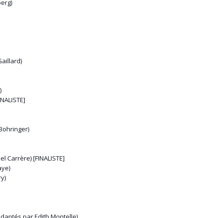
berg)
Gaillard)
)
INALISTE]
Bohringer)
 Carrère) [FINALISTE]
aye)
y)
daptés par Edith Montelle)