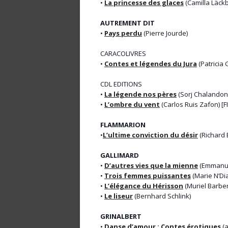
•
La princesse des glaces
(Camilla Läck
AUTREMENT DIT
•
Pays perdu
(Pierre Jourde)
CARACOLIVRES
•
Contes et légendes du Jura
(Patricia 
CDL EDITIONS
•
La légende nos pères
(Sorj Chalandon
•
L’ombre du vent
(Carlos Ruis Zafon) [F
FLAMMARION
•
L’ultime conviction du désir
(Richard 
GALLIMARD
•
D’autres vies que la mienne
(Emmanuel
•
Trois femmes puissantes
(Marie N’Di
•
L’élégance du Hérisson
(Muriel Barber
•
Le liseur
(Bernhard Schlink)
GRINALBERT
•
Danse d’amour : Contes érotiques
(a