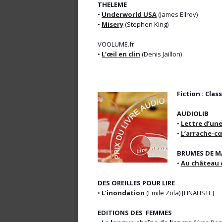
THELEME
•
Underworld USA
(James Ellroy)
•
Misery
(Stephen King)
VOOLUME.fr
•
L’œil en clin
(Denis Jaillon)
Fiction : Clas
AUDIOLIB
•
Lettre d’un
•
L’arrache-c
BRUMES DE M
•
Au château 
DES OREILLES POUR LIRE
•
L’inondation
(Emile Zola) [FINALISTE]
EDITIONS DES FEMMES