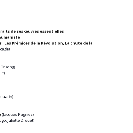
traits de ses œuvres essentielles
 humaniste
 : Les Prémices de la Révolution, La chute de la
caglia)
s Truong)
le)
Douarin)
é
(Jacques Pagniez)
ugo, Juliette Drouet)