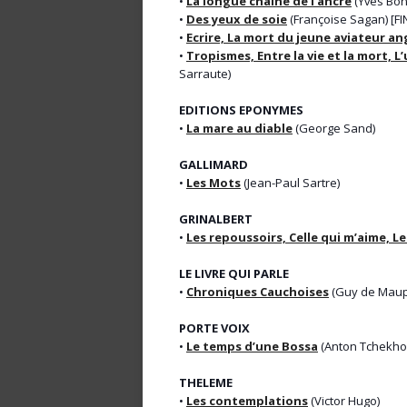
•
La longue chaîne de l’ancre
(Yves Bon
•
Des yeux de soie
(Françoise Sagan) [FI
•
Ecrire, La mort du jeune aviateur an
•
Tropismes, Entre la vie et la mort, L’
Sarraute)
EDITIONS EPONYMES
•
La mare au diable
(George Sand)
GALLIMARD
•
Les Mots
(Jean-Paul Sartre)
GRINALBERT
•
Les repoussoirs, Celle qui m’aime, L
LE LIVRE QUI PARLE
•
Chroniques Cauchoises
(Guy de Maup
PORTE VOIX
•
Le temps d’une Bossa
(Anton Tchekho
THELEME
•
Les contemplations
(Victor Hugo)