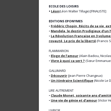
ECOLE DES LOISIRS
•
Léon
(Léon Walter Tillage) [FINALISTE]
EDITIONS EPONYMES
•
Frédéric Chopin, Récits de sa vie, ex
•
Mandela, le destin Prodigieux d’un
•
La Révolution Française en 3 volumes
royauté, Le prix de la liberté
(Francis S
FLAMMARION
•
Eloge de l’amour
(Alain Badiou, Nicola
•
Vivre à quoi ça sert ?
(Sœur Emmanuel
GALLIMARD
•
Découvrir
(Jean Pierre Changeux)
•
Un itinéraire Scientifique
(Nicole Le 
LIRE AUTREMENT
•
Claude Monet, soixante ans d’amiti
•
Une vie de génie et d’amour
(Victor H
LIVRIOR