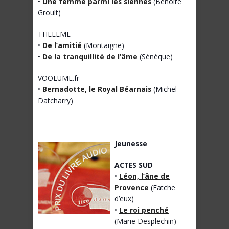
•
Une femme parmi les siennes
(Benoite
Groult)
THELEME
•
De l’amitié
(Montaigne)
•
De la tranquillité de l’âme
(Sénèque)
VOOLUME.fr
•
Bernadotte, le Royal Béarnais
(Michel
Datcharry)
Jeunesse
ACTES SUD
•
Léon, l’âne de
Provence
(Fatche
d’eux)
•
Le roi penché
(Marie Desplechin)