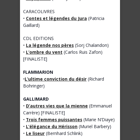
CARACOLIVRES
•
Contes et légendes du Jura
(Patricia
Gaillard)
CDL EDITIONS
•
La légende nos pères
(Sorj Chalandon)
•
L’ombre du vent
(Carlos Ruis Zafon)
[FINALISTE]
FLAMMARION
•
L’ultime conviction du désir
(Richard
Bohringer)
GALLIMARD
•
D’autres vies que la mienne
(Emmanuel
Carrère) [FINALISTE]
•
Trois femmes puissantes
(Marie N’Diaye)
•
L’élégance du Hérisson
(Muriel Barbery)
•
Le liseur
(Bernhard Schlink)