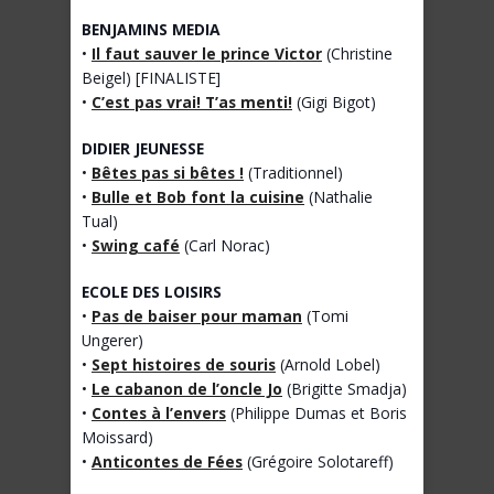
BENJAMINS MEDIA
•
Il faut sauver le prince Victor
(Christine
Beigel) [FINALISTE]
•
C’est pas vrai! T’as menti!
(Gigi Bigot)
DIDIER JEUNESSE
•
Bêtes pas si bêtes !
(Traditionnel)
•
Bulle et Bob font la cuisine
(Nathalie
Tual)
•
Swing café
(Carl Norac)
ECOLE DES LOISIRS
•
Pas de baiser pour maman
(Tomi
Ungerer)
•
Sept histoires de souris
(Arnold Lobel)
•
Le cabanon de l’oncle Jo
(Brigitte Smadja)
•
Contes à l’envers
(Philippe Dumas et Boris
Moissard)
•
Anticontes de Fées
(Grégoire Solotareff)