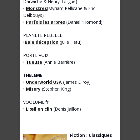
Darwiche & Henry Torgue)
•
Monstres
(Myriam Pellicane & Eric
Delbouys)
•
Parfois les arbres
(Daniel l’Homond)
PLANETE REBELLE
•
Baie déception
(Julie Hétu)
PORTE VOIX
•
Tueuse
(Annie Barrière)
THELEME
•
Underworld USA
(James Ellroy)
•
Misery
(Stephen King)
VOOLUME.fr
•
L’œil en clin
(Denis Jaillon)
Fiction : Classiques