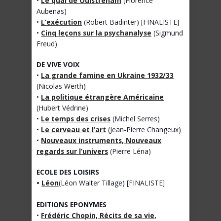
•
Le quai de Ouistreham
(Florence
Aubenas)
•
L’exécution
(Robert Badinter) [FINALISTE]
•
Cinq leçons sur la psychanalyse
(Sigmund
Freud)
DE VIVE VOIX
•
La grande famine en Ukraine 1932/33
(Nicolas Werth)
•
La politique étrangère Américaine
(Hubert Védrine)
•
Le temps des crises
(Michel Serres)
•
Le cerveau et l’art
(Jean-Pierre Changeux)
•
Nouveaux instruments, Nouveaux
regards sur l’univers
(Pierre Léna)
ECOLE DES LOISIRS
•
Léon
(Léon Walter Tillage) [FINALISTE]
EDITIONS EPONYMES
•
Frédéric Chopin, Récits de sa vie,