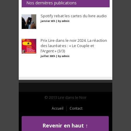
Nos dernières publications
Spotify rebat les cartes du livre audio
janvier 6th | by
admin
Prix Lire dans le noir 2024. La réaction
des lauréat·es : « Le Couple et
l’Argent » (3/3)
juillet 30th | by
admin
© 2013 Lire dans le Noir
Accueil
Contact
Revenir en haut ↑