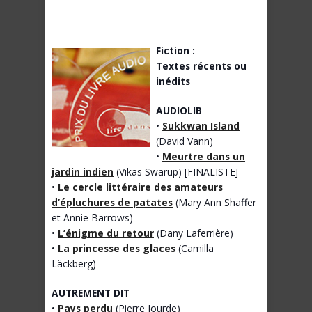
Fiction :
Textes récents ou
inédits
AUDIOLIB
•
Sukkwan Island
(David Vann)
•
Meurtre dans un
jardin indien
(Vikas Swarup) [FINALISTE]
•
Le cercle littéraire des amateurs
d’épluchures de patates
(Mary Ann Shaffer
et Annie Barrows)
•
L’énigme du retour
(Dany Laferrière)
•
La princesse des glaces
(Camilla
Läckberg)
AUTREMENT DIT
•
Pays perdu
(Pierre Jourde)