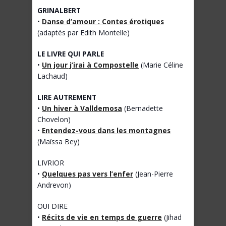
GRINALBERT
•
Danse d’amour : Contes érotiques
(adaptés par Edith Montelle)
LE LIVRE QUI PARLE
•
Un jour j’irai à Compostelle
(Marie Céline
Lachaud)
LIRE AUTREMENT
•
Un hiver à Valldemosa
(Bernadette
Chovelon)
•
Entendez-vous dans les montagnes
(Maïssa Bey)
LIVRIOR
•
Quelques pas vers l’enfer
(Jean-Pierre
Andrevon)
OUI DIRE
•
Récits de vie en temps de guerre
(Jihad