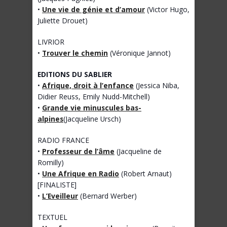
•
Une vie de génie et d’amour
(Victor Hugo,
Juliette Drouet)
LIVRIOR
•
Trouver le chemin
(Véronique Jannot)
EDITIONS DU SABLIER
•
Afrique, droit à l’enfance
(Jessica Niba,
Didier Reuss, Emily Nudd-Mitchell)
•
Grande vie minuscules bas-
alpines
(Jacqueline Ursch)
RADIO FRANCE
•
Professeur de l’âme
(Jacqueline de
Romilly)
•
Une Afrique en Radio
(Robert Arnaut)
[FINALISTE]
•
L’Eveilleur
(Bernard Werber)
TEXTUEL