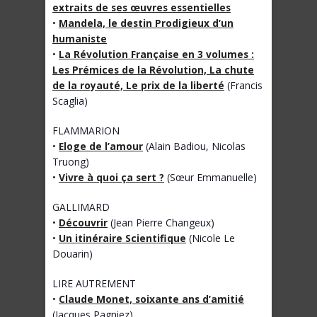
extraits de ses œuvres essentielles
•
Mandela, le destin Prodigieux d’un
humaniste
•
La Révolution Française en 3 volumes :
Les Prémices de la Révolution, La chute
de la royauté, Le prix de la liberté
(Francis
Scaglia)
FLAMMARION
•
Eloge de l’amour
(Alain Badiou, Nicolas
Truong)
•
Vivre à quoi ça sert ?
(Sœur Emmanuelle)
GALLIMARD
•
Découvrir
(Jean Pierre Changeux)
•
Un itinéraire Scientifique
(Nicole Le
Douarin)
LIRE AUTREMENT
•
Claude Monet, soixante ans d’amitié
(Jacques Pagniez)