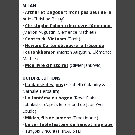
MILAN
•
Arthur et Dagobert n’ont pas peur de la
nuit
(Christine Palluy)
•
Christophe Colomb découvre l’Amérique
(Marion Augustin, Clémence Mathieu)
•
Contes du Vietnam
(Tanh)
•
Howard Carter découvre le trésor de
Toutankhamon
(Marion Augustin, Clémence
Mathieu)
•
Mon livre d’histoires
(Olivier Jankovic)
OUI DIRE EDITIONS
•
La danse des pois
(Elisabeth Calandry &
Nathalie Berbaum)
•
Le fantôme du bagne
(Rose Claire
Labalestra d’après le romand de Jean Yves
Loude)
•
Miklos, fils de jument
(Traditionnel)
•
La véritable histoire du haricot magique
(François Vincent) [FINALISTE]