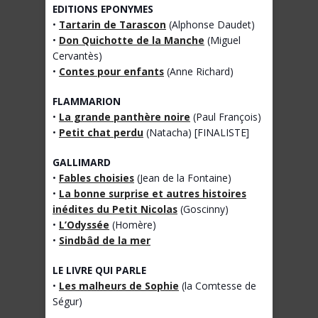
EDITIONS EPONYMES
•
Tartarin de Tarascon
(Alphonse Daudet)
•
Don Quichotte de la Manche
(Miguel
Cervantès)
•
Contes pour enfants
(Anne Richard)
FLAMMARION
•
La grande panthère noire
(Paul François)
•
Petit chat perdu
(Natacha) [FINALISTE]
GALLIMARD
•
Fables choisies
(Jean de la Fontaine)
•
La bonne surprise et autres histoires
inédites du Petit Nicolas
(Goscinny)
•
L’Odyssée
(Homère)
•
Sindbâd de la mer
LE LIVRE QUI PARLE
•
Les malheurs de Sophie
(la Comtesse de
Ségur)