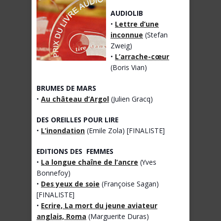
AUDIOLIB
•
Lettre d’une
inconnue
(Stefan
Zweig)
•
L’arrache-cœur
(Boris Vian)
BRUMES DE MARS
•
Au château d’Argol
(Julien Gracq)
DES OREILLES POUR LIRE
•
L’inondation
(Emile Zola) [FINALISTE]
EDITIONS DES FEMMES
•
La longue chaîne de l’ancre
(Yves
Bonnefoy)
•
Des yeux de soie
(Françoise Sagan)
[FINALISTE]
•
Ecrire, La mort du jeune aviateur
anglais, Roma
(Marguerite Duras)