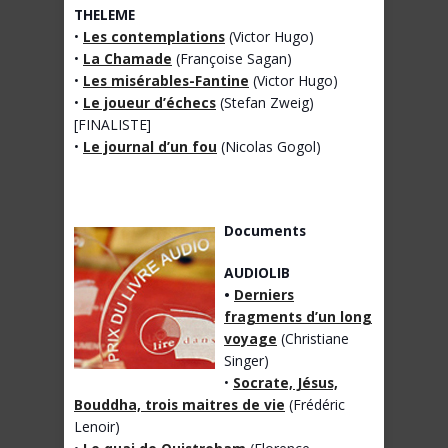
THELEME
•
Les contemplations
(Victor Hugo)
•
La Chamade
(Françoise Sagan)
•
Les misérables-Fantine
(Victor Hugo)
•
Le joueur d’échecs
(Stefan Zweig)
[FINALISTE]
•
Le journal d’un fou
(Nicolas Gogol)
Documents
AUDIOLIB
•
Derniers
fragments d’un long
voyage
(Christiane
Singer)
•
Socrate, Jésus,
Bouddha, trois maitres de vie
(Frédéric
Lenoir)