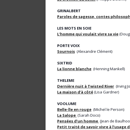
GRINALBERT
Paroles de sagesse, contes philosop
LES MOTS EN SOIE
L’homme qui voulait vivre sa vie
(Doug
PORTE VOIX
Sournois
(Alexandre Clément)
SIXTRID
La lionne blanche
(Henning Mankell)
THELEME
Dernière nuit à Twisted River
(Irving J
La maison d’à côté
(Lisa Gardner)
VOOLUME
Belle-île en rouge
(Michel le Person)
La Salope
(Sarah Doco)
Pensées d’un homme
(Jean de Baulhoo
Petit traité de savoir vivre à l’usage