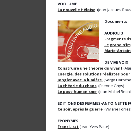
VOOLUME
La nouvelle Héloïse
(Jean-Jacques Rou
Documents
AUDIOLIB
Fragments d’
Le grand n’i
Marie-Antoin
DE VIVE VOIX
Construire une théorie du vivant
(Ala
Energie, des solutions réalistes po
Jongler avec la lumière
(Serge Haroche
La théorie du chaos
(Etienne Ghys)
Le post-humanisme
(Jean-Michel Besni
EDITIONS DES FEMMES-ANTOINETTE 
Ce soir, après la guerre
(Viviane Forres
EPONYMES
Franz Liszt
(Jean-Yves Patte)