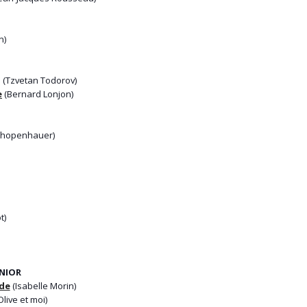
n)
(Tzvetan Todorov)
e
(Bernard Lonjon)
chopenhauer)
t)
UNIOR
nde
(Isabelle Morin)
Olive et moi)