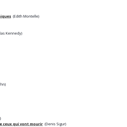
hiques
(Edith Montelle)
las Kennedy)
ohn)
)
 de ceux qui vont mourir
(Denis Sigur)