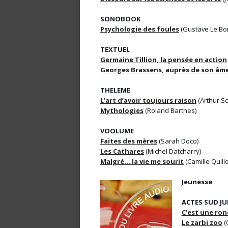
SONOBOOK
Psychologie des foules
(Gustave Le Bo
TEXTUEL
Germaine Tillion, la pensée en action
Georges Brassens, auprès de son âm
THELEME
L’art d’avoir toujours raison
(Arthur S
Mythologies
(Roland Barthes)
VOOLUME
Faites des mères
(Sarah Doco)
Les Cathares
(Michel Datcharry)
Malgré… la vie me sourit
(Camille Quillo
Jeunesse
ACTES SUD J
C’est une ro
Le zarbi zoo
(