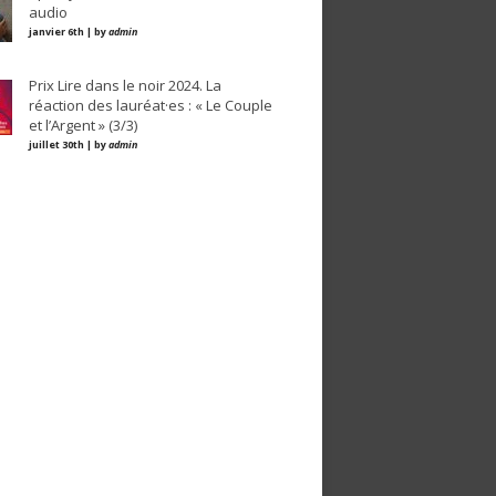
audio
janvier 6th | by
admin
Prix Lire dans le noir 2024. La
réaction des lauréat·es : « Le Couple
et l’Argent » (3/3)
juillet 30th | by
admin