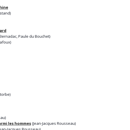
hine
stand)
ard
Bernadac, Paule du Bouchet)
afoux)
torbe)
au)
 parmi les hommes
(Jean-Jacques Rousseau)
ean-Jacques Rousseau)