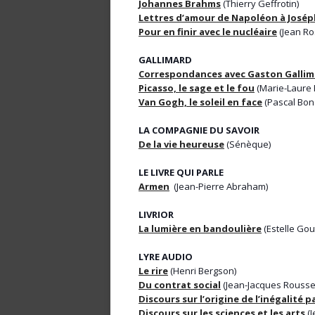
Johannes Brahms
(Thierry Geffrotin)
Lettres d’amour de Napoléon à Josép
Pour en finir avec le nucléaire
(Jean Ro
GALLIMARD
Correspondances avec Gaston Gallim
Picasso, le sage et le fou
(Marie-Laure 
Van Gogh, le soleil en face
(Pascal Bon
LA COMPAGNIE DU SAVOIR
De la vie heureuse
(Sénèque)
LE LIVRE QUI PARLE
Armen
(Jean-Pierre Abraham)
LIVRIOR
La lumière en bandoulière
(Estelle Gou
LYRE AUDIO
Le rire
(Henri Bergson)
Du contrat social
(Jean-Jacques Rousse
Discours sur l’origine de l’inégalité
Discours sur les sciences et les arts
(J