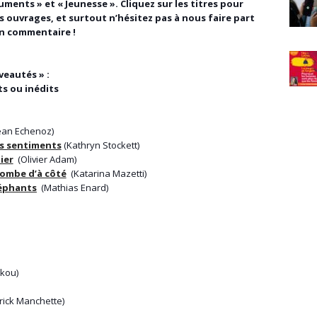
uments » et « Jeunesse ». Cliquez sur les titres pour
s ouvrages, et surtout n’hésitez pas à nous faire part
un commentaire !
veautés » :
s ou inédits
ean Echenoz)
es sentiments
(Kathryn Stockett)
ier
(Olivier Adam)
tombe d’à côté
(Katarina Mazetti)
éléphants
(Mathias Enard)
kou)
rick Manchette)