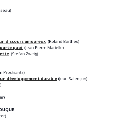
sseau)
un discours amoureux
(Roland Barthes)
mporte quoi
(Jean-Pierre Marielle)
ette
(Stefan Zweig)
in Prochiantz)
ur un développement durable
(Jean Salençon)
)
er)
FOUQUE
ter)