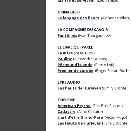
Maître et serviteur
(Léon Tolstoï)
GRINALBERT
Le langage des fleurs
(Alphonse Allais)
LA COMPAGNIE DU SAVOIR
Fantômes
(Ivan Tourgueniev)
LE LIVRE QUI PARLE
La mère
(Pearl Buck)
Pauline
(Alexandre Dumas)
Pêcheur d’Islande
(Pierre Loti)
Premier de cordée
(Roger Frison-Roche
LYRE AUDIO
Les hauts de Hurlevent
(Emily Brontë)
THELEME
American Psycho
(Ellis Bret Easton)
Cadastre
(Aimé Césaire)
L’art d’être Grand-Père
(Victor Hugo)
Les Hauts de Hurlevent
(Emily Brontë)