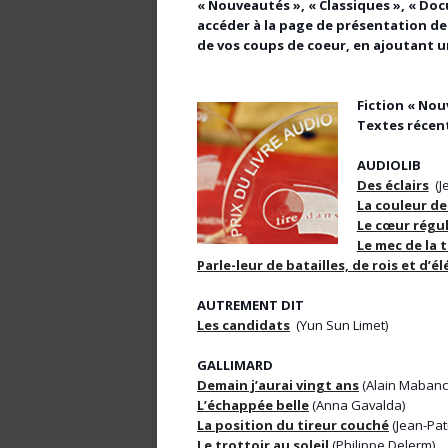
« Nouveautés », « Classiques », « Doc
accéder à la page de présentation de
de vos coups de coeur, en ajoutant 
Fiction « Nou
Textes récent
AUDIOLIB
Des éclairs
(J
La couleur d
Le cœur régul
Le mec de la 
Parle-leur de batailles, de rois et d’
AUTREMENT DIT
Les candidats
(Yun Sun Limet)
GALLIMARD
Demain j’aurai vingt ans
(Alain Mabanc
L’échappée belle
(Anna Gavalda)
La position du tireur couché
(Jean-Pat
Le trottoir au soleil
(Philippe Delerm)