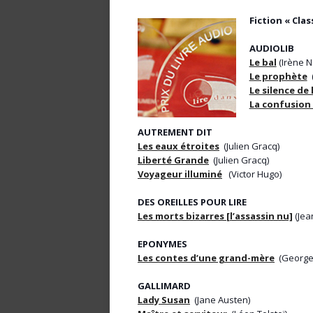
Fiction « Clas
AUDIOLIB
Le bal
(Irène N
Le prophète
(
Le silence de 
La confusion
AUTREMENT DIT
Les eaux étroites
(Julien Gracq)
Liberté Grande
(Julien Gracq)
Voyageur illuminé
(Victor Hugo)
DES OREILLES POUR LIRE
Les morts bizarres [l’assassin nu]
(Jea
EPONYMES
Les contes d’une grand-mère
(George
GALLIMARD
Lady Susan
(Jane Austen)