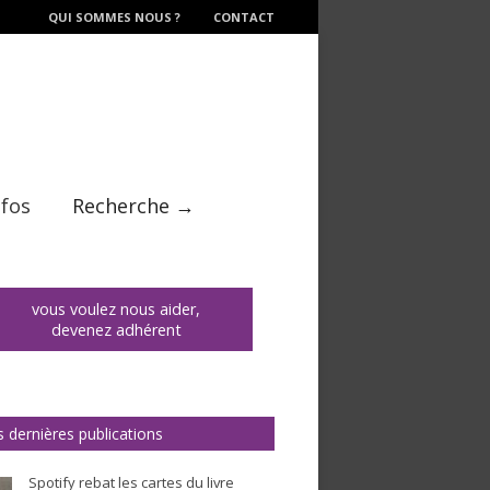
QUI SOMMES NOUS ?
CONTACT
nfos
Recherche →
vous voulez nous aider,
devenez adhérent
 dernières publications
Spotify rebat les cartes du livre