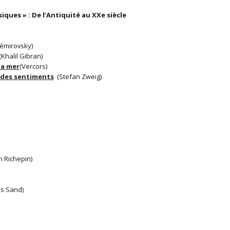
siques » : De l’Antiquité au XXe siècle
émirovsky)
Khalil Gibran)
la mer
(Vercors)
 des sentiments
(Stefan Zweig)
n Richepin)
s Sand)