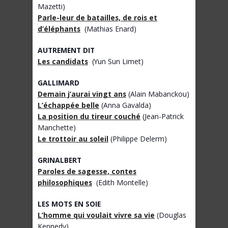
Mazetti)
Parle-leur de batailles, de rois et
d’éléphants
(Mathias Enard)
AUTREMENT DIT
Les candidats
(Yun Sun Limet)
GALLIMARD
Demain j’aurai vingt ans
(Alain Mabanckou)
L’échappée belle
(Anna Gavalda)
La position du tireur couché
(Jean-Patrick
Manchette)
Le trottoir au soleil
(Philippe Delerm)
GRINALBERT
Paroles de sagesse, contes
philosophiques
(Edith Montelle)
LES MOTS EN SOIE
L’homme qui voulait vivre sa vie
(Douglas
Kennedy)