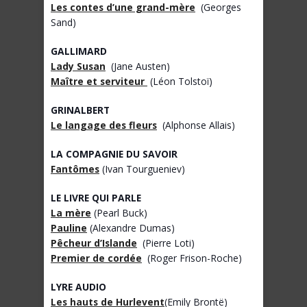
Les contes d’une grand-mère
(Georges
Sand)
GALLIMARD
Lady Susan
(Jane Austen)
Maître et serviteur
(Léon Tolstoï)
GRINALBERT
Le langage des fleurs
(Alphonse Allais)
LA COMPAGNIE DU SAVOIR
Fantômes
(Ivan Tourgueniev)
LE LIVRE QUI PARLE
La mère
(Pearl Buck)
Pauline
(Alexandre Dumas)
Pêcheur d’Islande
(Pierre Loti)
Premier de cordée
(Roger Frison-Roche)
LYRE AUDIO
Les hauts de Hurlevent
(Emily Brontë)