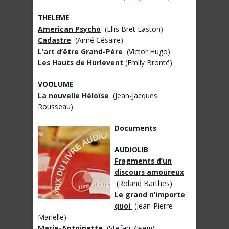
THELEME
American Psycho
(Ellis Bret Easton)
Cadastre
(Aimé Césaire)
L’art d’être Grand-Père
(Victor Hugo)
Les Hauts de Hurlevent
(Emily Brontë)
VOOLUME
La nouvelle Héloïse
(Jean-Jacques
Rousseau)
Documents
AUDIOLIB
Fragments d’un
discours amoureux
(Roland Barthes)
Le grand n’importe
quoi
(Jean-Pierre
Marielle)
Marie-Antoinette
(Stefan Zweig)