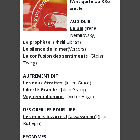
l’Antiquité au XXe
siècle
AUDIOLIB
Le bal
(Irène
Némirovsky)
Le prophète
(Khalil Gibran)
Le silence de la mer
(Vercors)
La confusion des sentiments
(Stefan
Zweig)
AUTREMENT DIT
Les eaux étroites
(Julien Gracq)
Liberté Grande
(Julien Gracq)
Voyageur illuminé
(Victor Hugo)
DES OREILLES POUR LIRE
Les morts bizarres [l’assassin nu]
(Jean
Richepin)
EPONYMES