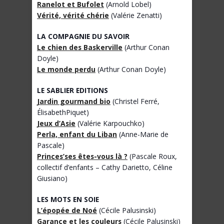
Ranelot et Bufolet
(Arnold Lobel)
Vérité, vérité chérie
(Valérie Zenatti)
LA COMPAGNIE DU SAVOIR
Le chien des Baskerville
(Arthur Conan
Doyle)
Le monde perdu
(Arthur Conan Doyle)
LE SABLIER EDITIONS
Jardin gourmand bio
(Christel Ferré,
ÉlisabethPiquet)
Jeux d’Asie
(Valérie Karpouchko)
Perla, enfant du Liban
(Anne-Marie de
Pascale)
Princes’ses êtes-vous là ?
(Pascale Roux,
collectif d’enfants – Cathy Darietto, Céline
Giusiano)
LES MOTS EN SOIE
L’épopée de Noé
(Cécile Palusinski)
Garance et les couleurs
(Cécile Palusinski)