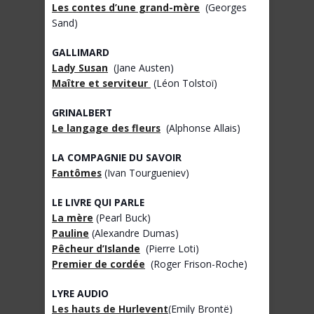
Les contes d’une grand-mère
(Georges
Sand)
GALLIMARD
Lady Susan
(Jane Austen)
Maître et serviteur
(Léon Tolstoï)
GRINALBERT
Le langage des fleurs
(Alphonse Allais)
LA COMPAGNIE DU SAVOIR
Fantômes
(Ivan Tourgueniev)
LE LIVRE QUI PARLE
La mère
(Pearl Buck)
Pauline
(Alexandre Dumas)
Pêcheur d’Islande
(Pierre Loti)
Premier de cordée
(Roger Frison-Roche)
LYRE AUDIO
Les hauts de Hurlevent
(Emily Brontë)