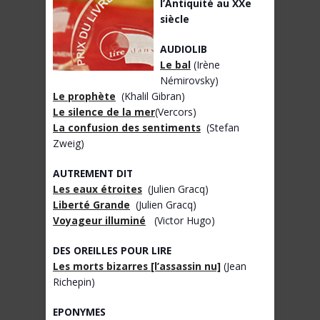
l’Antiquité au XXe
siècle
AUDIOLIB
Le bal
(Irène
Némirovsky)
Le prophète
(Khalil Gibran)
Le silence de la mer
(Vercors)
La confusion des sentiments
(Stefan
Zweig)
AUTREMENT DIT
Les eaux étroites
(Julien Gracq)
Liberté Grande
(Julien Gracq)
Voyageur illuminé
(Victor Hugo)
DES OREILLES POUR LIRE
Les morts bizarres [l’assassin nu]
(Jean
Richepin)
EPONYMES