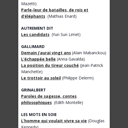
Mazetti)
Parle-leur de batailles, de rois et
d’éléphants
(Mathias Enard)
AUTREMENT DIT
Les candidats
(Yun Sun Limet)
GALLIMARD
Demain j’aurai vingt ans
(Alain Mabanckou)
L’échappée belle
(Anna Gavalda)
La position du tireur couché
(Jean-Patrick
Manchette)
Le trottoir au soleil
(Philippe Delerm)
GRINALBERT
Paroles de sagesse, contes
philosophiques
(Edith Montelle)
LES MOTS EN SOIE
L’homme qui voulait vivre sa vie
(Douglas
Kennedy)