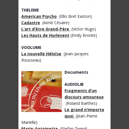
THELEME
American Psycho
(Ellis Bret Easton)
Cadastre
(Aimé Césaire)
L’art d’être Grand-Père
(Victor Hugo)
Les Hauts de Hurlevent
(Emily Brontë)
VOOLUME
La nouvelle Héloïse
(Jean-Jacques
Rousseau)
Documents
AUDIOLIB
Fragments d’un
discours amoureux
(Roland Barthes)
Le grand n’importe
quoi
(Jean-Pierre
Marielle)
Marie-Antoinette
(Stefan Zweig)