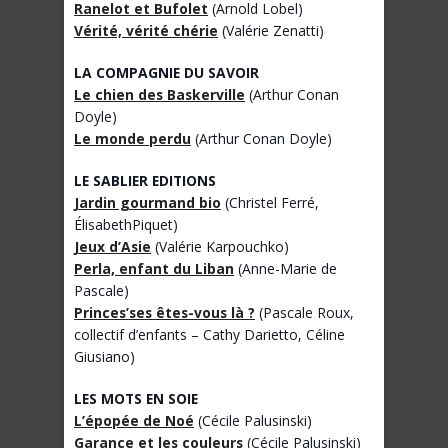
Ranelot et Bufolet
(Arnold Lobel)
Vérité, vérité chérie
(Valérie Zenatti)
LA COMPAGNIE DU SAVOIR
Le chien des Baskerville
(Arthur Conan
Doyle)
Le monde perdu
(Arthur Conan Doyle)
LE SABLIER EDITIONS
Jardin gourmand bio
(Christel Ferré,
ÉlisabethPiquet)
Jeux d’Asie
(Valérie Karpouchko)
Perla, enfant du Liban
(Anne-Marie de
Pascale)
Princes’ses êtes-vous là ?
(Pascale Roux,
collectif d’enfants – Cathy Darietto, Céline
Giusiano)
LES MOTS EN SOIE
L’épopée de Noé
(Cécile Palusinski)
Garance et les couleurs
(Cécile Palusinski)