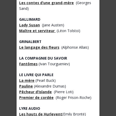
Les contes d’une grand-mère
(Georges
Sand)
GALLIMARD
Lady Susan
(Jane Austen)
Maître et serviteur
(Léon Tolstoï)
GRINALBERT
Le langage des fleurs
(Alphonse Allais)
LA COMPAGNIE DU SAVOIR
Fantômes
(Ivan Tourgueniev)
LE LIVRE QUI PARLE
La mère
(Pearl Buck)
Pauline
(Alexandre Dumas)
Pêcheur d’Islande
(Pierre Loti)
Premier de cordée
(Roger Frison-Roche)
LYRE AUDIO
Les hauts de Hurlevent
(Emily Brontë)