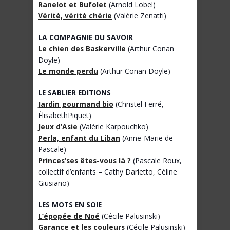
Ranelot et Bufolet
(Arnold Lobel)
Vérité, vérité chérie
(Valérie Zenatti)
LA COMPAGNIE DU SAVOIR
Le chien des Baskerville
(Arthur Conan
Doyle)
Le monde perdu
(Arthur Conan Doyle)
LE SABLIER EDITIONS
Jardin gourmand bio
(Christel Ferré,
ÉlisabethPiquet)
Jeux d’Asie
(Valérie Karpouchko)
Perla, enfant du Liban
(Anne-Marie de
Pascale)
Princes’ses êtes-vous là ?
(Pascale Roux,
collectif d’enfants – Cathy Darietto, Céline
Giusiano)
LES MOTS EN SOIE
L’épopée de Noé
(Cécile Palusinski)
Garance et les couleurs
(Cécile Palusinski)