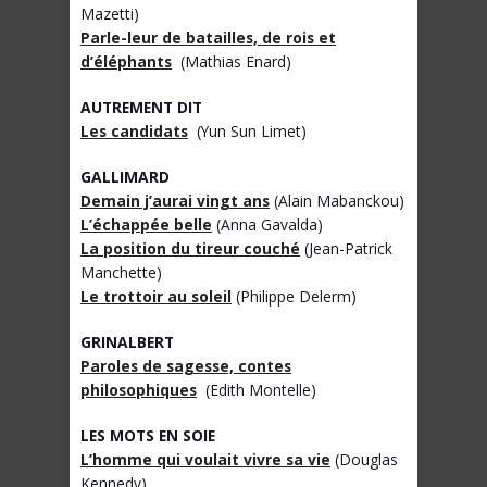
Mazetti)
Parle-leur de batailles, de rois et
d’éléphants
(Mathias Enard)
AUTREMENT DIT
Les candidats
(Yun Sun Limet)
GALLIMARD
Demain j’aurai vingt ans
(Alain Mabanckou)
L’échappée belle
(Anna Gavalda)
La position du tireur couché
(Jean-Patrick
Manchette)
Le trottoir au soleil
(Philippe Delerm)
GRINALBERT
Paroles de sagesse, contes
philosophiques
(Edith Montelle)
LES MOTS EN SOIE
L’homme qui voulait vivre sa vie
(Douglas
Kennedy)