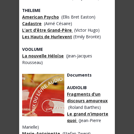
THELEME
American Psycho
(Ellis Bret Easton)
Cadastre
(Aimé Césaire)
L’art d’être Grand-Père
(Victor Hugo)
Les Hauts de Hurlevent
(Emily Brontë)
VOOLUME
La nouvelle Héloïse
(Jean-Jacques
Rousseau)
Documents
AUDIOLIB
Fragments d’un
discours amoureux
(Roland Barthes)
Le grand n’importe
quoi
(Jean-Pierre
Marielle)
Marie-Antoinette
(Stefan Zweig)