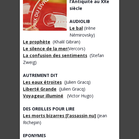
l’Antiquité au XXe
siècle
AUDIOLIB
Le bal
(Irène
Némirovsky)
Le prophète
(Khalil Gibran)
Le silence de la mer
(Vercors)
La confusion des sentiments
(Stefan
Zweig)
AUTREMENT DIT
Les eaux étroites
(Julien Gracq)
Liberté Grande
(Julien Gracq)
Voyageur illuminé
(Victor Hugo)
DES OREILLES POUR LIRE
Les morts bizarres [l’assassin nu]
(Jean
Richepin)
EPONYMES