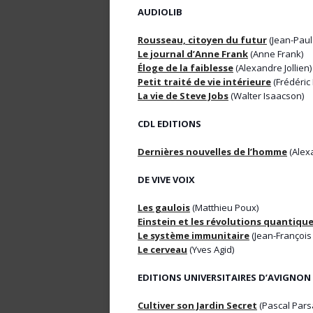
AUDIOLIB
Rousseau, citoyen du futur
(Jean-Paul
Le journal d’Anne Frank
(Anne Frank)
Éloge de la faiblesse
(Alexandre Jollien)
Petit traité de vie intérieure
(Frédéric 
La vie de Steve Jobs
(Walter Isaacson)
CDL EDITIONS
Dernières nouvelles de l’homme
(Alexa
DE VIVE VOIX
Les gaulois
(Matthieu Poux)
Einstein et les révolutions quantiqu
Le système immunitaire
(Jean-François
Le cerveau
(Yves Agid)
EDITIONS UNIVERSITAIRES D’AVIGNON
Cultiver son Jardin Secret
(Pascal Pars