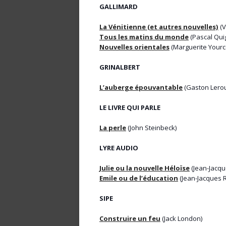
GALLIMARD
La Vénitienne (et autres nouvelles)
(V
Tous les matins du monde
(Pascal Qui
Nouvelles orientales
(Marguerite Yourc
GRINALBERT
L’auberge épouvantable
(Gaston Lero
LE LIVRE QUI PARLE
La perle
(John Steinbeck)
LYRE AUDIO
Julie ou la nouvelle Héloïse
(Jean-Jacq
Emile ou de l’éducation
(Jean-Jacques 
SIPE
Construire un feu
(Jack London)