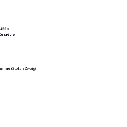
ES » :
e siècle
 femme
(Stefan Zweig)