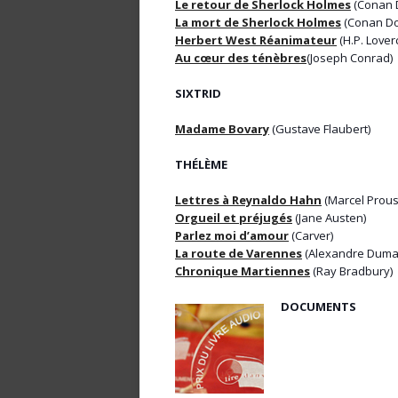
Le retour de Sherlock Holmes
(Conan 
La mort de Sherlock Holmes
(Conan Do
Herbert West Réanimateur
(H.P. Loverc
Au cœur des ténèbres
(Joseph Conrad)
SIXTRID
Madame Bovary
(Gustave Flaubert)
THÉLÈME
Lettres à Reynaldo Hahn
(Marcel Prous
Orgueil et préjugés
(Jane Austen)
Parlez moi d’amour
(Carver)
La route de Varennes
(Alexandre Duma
Chronique Martiennes
(Ray Bradbury)
DOCUMENTS