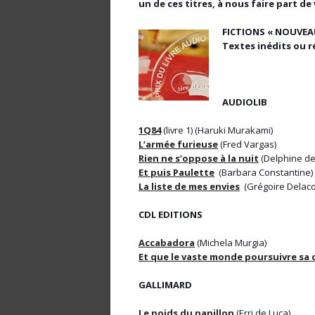
un de ces titres, à nous faire part 
FICTIONS « NOUVEAU
Textes inédits ou r
AUDIOLIB
1Q84
(livre 1) (Haruki Murakami)
L’armée furieuse
(Fred Vargas)
Rien ne s’oppose à la nuit
(Delphine de
Et puis Paulette
(Barbara Constantine)
La liste de mes envies
(Grégoire Delac
CDL EDITIONS
Accabadora
(Michela Murgia)
Et que le vaste monde poursuivre sa 
GALLIMARD
Le poids du papillon
(Erri de Luca)