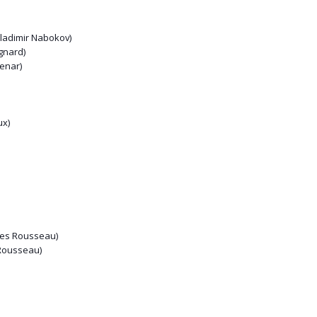
ladimir Nabokov)
gnard)
enar)
ux)
ues Rousseau)
Rousseau)