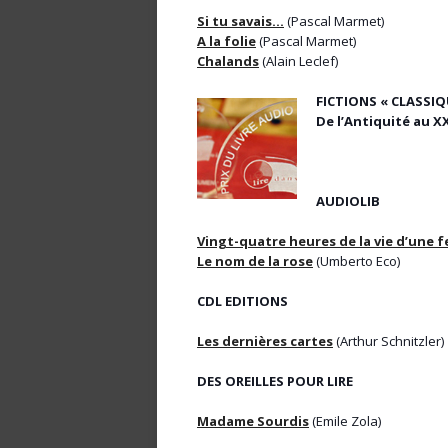
Si tu savais…
(Pascal Marmet)
A la folie
(Pascal Marmet)
Chalands
(Alain Leclef)
FICTIONS « CLASSIQU
De l’Antiquité au XX
AUDIOLIB
Vingt-quatre heures de la vie d’une
Le nom de la rose
(Umberto Eco)
CDL EDITIONS
Les dernières cartes
(Arthur Schnitzler)
DES OREILLES POUR LIRE
Madame Sourdis
(Emile Zola)