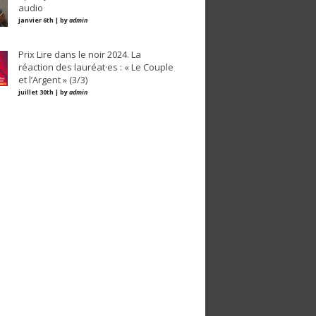
audio
janvier 6th | by
admin
Prix Lire dans le noir 2024. La
réaction des lauréat·es : « Le Couple
et l’Argent » (3/3)
juillet 30th | by
admin