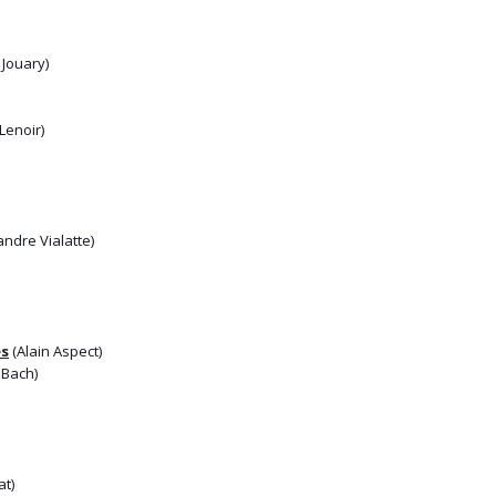
 Jouary)
Lenoir)
ndre Vialatte)
es
(Alain Aspect)
 Bach)
at)