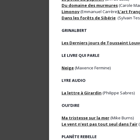
Du domaine des murmures
(Carole Mar
Limonov
(Emmanuel Carrère)
L’art Fran
Dans les forêts de Sibérie
(Sylvain Tes
GRINALBERT
Les Derniers jours de Toussaint Louv
LE LIVRE QUI PARLE
Neige
(Maxence Fermine)
LYRE AUDIO
La lettre à Girardin
(Philippe Sabres)
OUI’DIRE
Ma tristesse sur la mer
(Mike Burns)
Le vent n’est pas tout seul dans l’air
(
PLANÈTE REBELLE