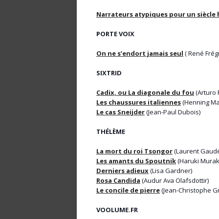
Narrateurs atypiques pour un siècle
PORTE VOIX
On ne s’endort jamais seul
( René Frégn
SIXTRID
Cadix, ou La diagonale du fou
(Arturo 
Les chaussures italiennes
(Henning Ma
Le cas Sneijder
(Jean-Paul Dubois)
THÉLÈME
La mort du roi Tsongor
(Laurent Gaud
Les amants du Spoutnik
(Haruki Murak
Derniers adieux
(Lisa Gardner)
Rosa Candida
(Audur Ava Olafsdottir)
Le concile de pierre
(Jean-Christophe G
VOOLUME.FR