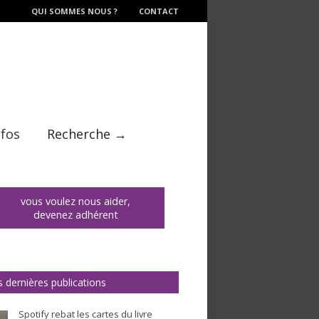
QUI SOMMES NOUS ?
CONTACT
nfos
Recherche →
vous voulez nous aider,
devenez adhérent
 dernières publications
Spotify rebat les cartes du livre