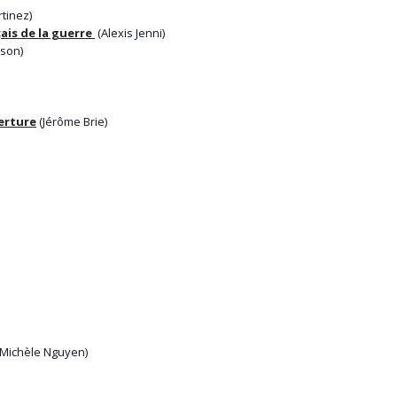
tinez)
çais de la guerre
(Alexis Jenni)
son)
erture
(Jérôme Brie)
Michèle Nguyen)