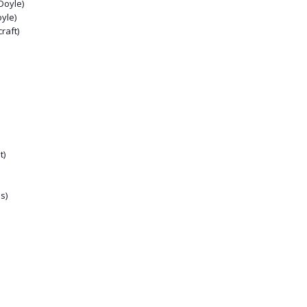
Doyle)
yle)
raft)
t)
s)