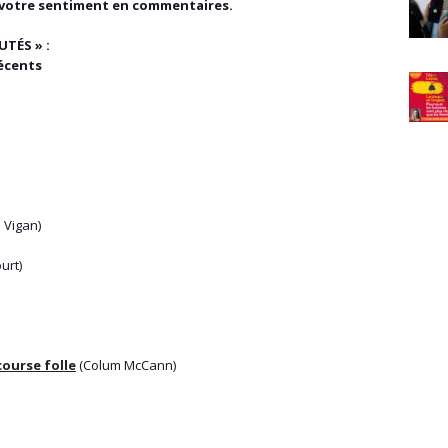
de votre sentiment en commentaires.
TÉS » :
écents
 Vigan)
ourt)
course folle
(Colum McCann)