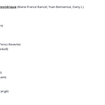
 hystérique
(Marie-France Bancel, Yvan Bienvenue, Dany L.)
i)
Perez-Reverte)
nkell)
é)
ami)
rangé)