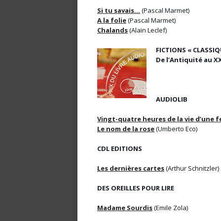
Si tu savais…
(Pascal Marmet)
A la folie
(Pascal Marmet)
Chalands
(Alain Leclef)
FICTIONS « CLASSIQU
De l’Antiquité au XX
AUDIOLIB
Vingt-quatre heures de la vie d’une
Le nom de la rose
(Umberto Eco)
CDL EDITIONS
Les dernières cartes
(Arthur Schnitzler)
DES OREILLES POUR LIRE
Madame Sourdis
(Emile Zola)