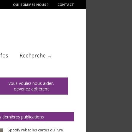
QUI SOMMES NOUS ?
CONTACT
nfos
Recherche →
vous voulez nous aider,
devenez adhérent
 dernières publications
Spotify rebat les cartes du livre