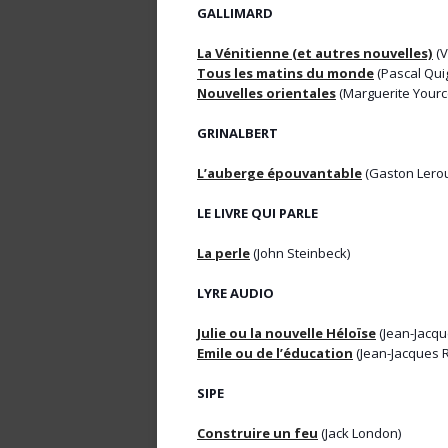
GALLIMARD
La Vénitienne (et autres nouvelles)
(V
Tous les matins du monde
(Pascal Qui
Nouvelles orientales
(Marguerite Yourc
GRINALBERT
L’auberge épouvantable
(Gaston Lero
LE LIVRE QUI PARLE
La perle
(John Steinbeck)
LYRE AUDIO
Julie ou la nouvelle Héloïse
(Jean-Jacq
Emile ou de l’éducation
(Jean-Jacques 
SIPE
Construire un feu
(Jack London)