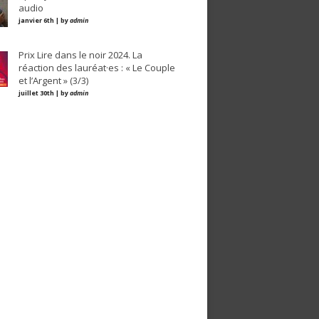
audio
janvier 6th | by
admin
Prix Lire dans le noir 2024. La
réaction des lauréat·es : « Le Couple
et l’Argent » (3/3)
juillet 30th | by
admin