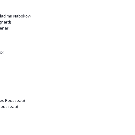
ladimir Nabokov)
gnard)
enar)
ux)
ues Rousseau)
Rousseau)