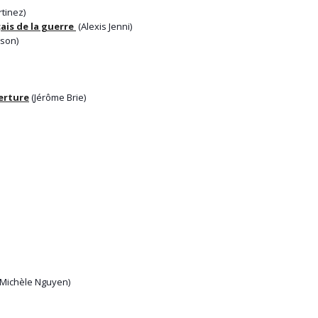
tinez)
çais de la guerre
(Alexis Jenni)
son)
erture
(Jérôme Brie)
Michèle Nguyen)