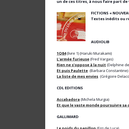
un de ces titres, à nous faire part 
FICTIONS « NOUVEAU
Textes inédits ou r
AUDIOLIB
1Q84
(livre 1) (Haruki Murakami)
L’armée furieuse
(Fred Vargas)
Rien ne s’oppose à la nuit
(Delphine de
Et puis Paulette
(Barbara Constantine)
La liste de mes envies
(Grégoire Delac
CDL EDITIONS
Accabadora
(Michela Murgia)
Et que le vaste monde poursuivre sa 
GALLIMARD
Le poids du papillon
(Erri de Luca)