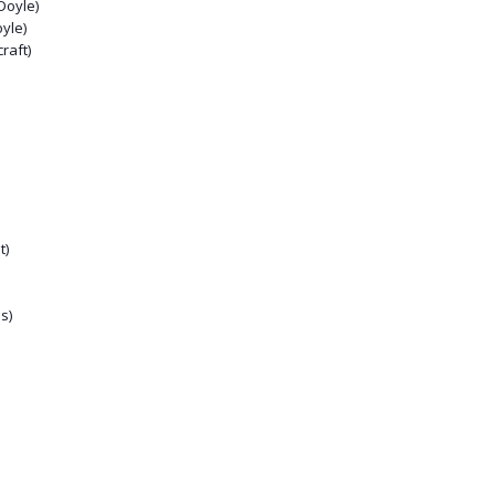
Doyle)
yle)
raft)
t)
s)