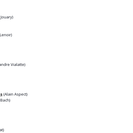
 Jouary)
Lenoir)
ndre Vialatte)
es
(Alain Aspect)
 Bach)
at)