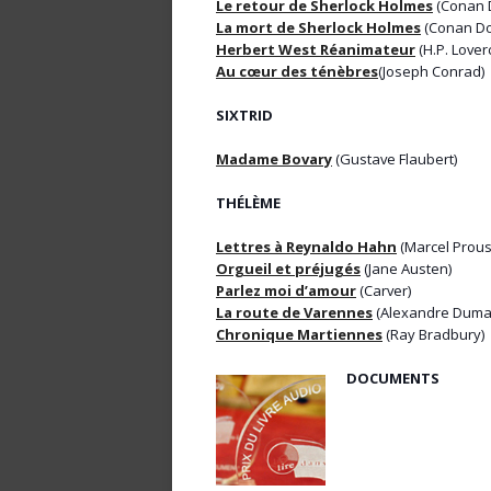
Le retour de Sherlock Holmes
(Conan 
La mort de Sherlock Holmes
(Conan Do
Herbert West Réanimateur
(H.P. Loverc
Au cœur des ténèbres
(Joseph Conrad)
SIXTRID
Madame Bovary
(Gustave Flaubert)
THÉLÈME
Lettres à Reynaldo Hahn
(Marcel Prous
Orgueil et préjugés
(Jane Austen)
Parlez moi d’amour
(Carver)
La route de Varennes
(Alexandre Duma
Chronique Martiennes
(Ray Bradbury)
DOCUMENTS