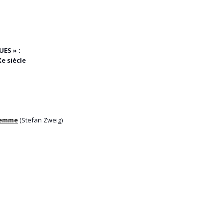
ES » :
e siècle
 femme
(Stefan Zweig)