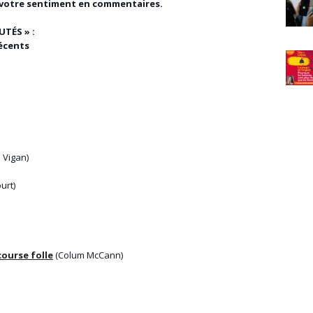
de votre sentiment en commentaires.
TÉS » :
écents
 Vigan)
ourt)
course folle
(Colum McCann)