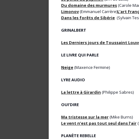
Du domaine des murmures
(Carole Mar
Limonov
(Emmanuel Carrère)
L’art Fran
Dans les forêts de Sibérie
(Sylvain Tes
GRINALBERT
Les Derniers jours de Toussaint Louv
LE LIVRE QUI PARLE
Neige
(Maxence Fermine)
LYRE AUDIO
La lettre à Girardin
(Philippe Sabres)
OUI’DIRE
Ma tristesse sur la mer
(Mike Burns)
Le vent n’est pas tout seul dans l’air
(
PLANÈTE REBELLE