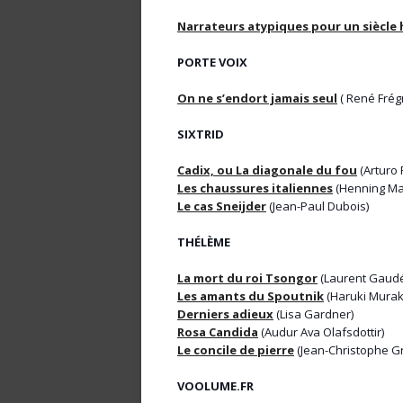
Narrateurs atypiques pour un siècle
PORTE VOIX
On ne s’endort jamais seul
( René Frégn
SIXTRID
Cadix, ou La diagonale du fou
(Arturo 
Les chaussures italiennes
(Henning Ma
Le cas Sneijder
(Jean-Paul Dubois)
THÉLÈME
La mort du roi Tsongor
(Laurent Gaud
Les amants du Spoutnik
(Haruki Murak
Derniers adieux
(Lisa Gardner)
Rosa Candida
(Audur Ava Olafsdottir)
Le concile de pierre
(Jean-Christophe G
VOOLUME.FR