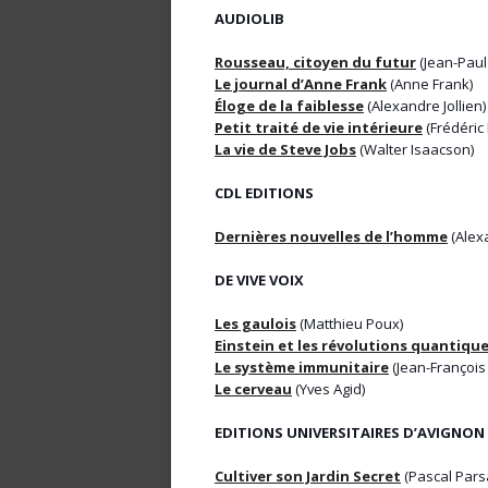
AUDIOLIB
Rousseau, citoyen du futur
(Jean-Paul
Le journal d’Anne Frank
(Anne Frank)
Éloge de la faiblesse
(Alexandre Jollien)
Petit traité de vie intérieure
(Frédéric 
La vie de Steve Jobs
(Walter Isaacson)
CDL EDITIONS
Dernières nouvelles de l’homme
(Alexa
DE VIVE VOIX
Les gaulois
(Matthieu Poux)
Einstein et les révolutions quantiqu
Le système immunitaire
(Jean-François
Le cerveau
(Yves Agid)
EDITIONS UNIVERSITAIRES D’AVIGNON
Cultiver son Jardin Secret
(Pascal Pars