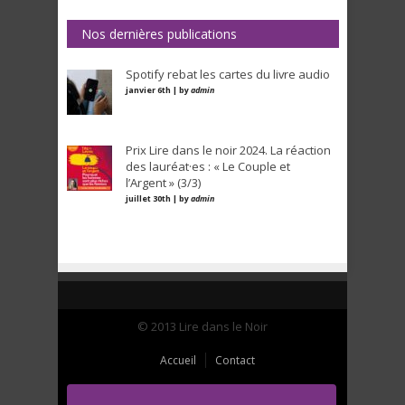
Nos dernières publications
Spotify rebat les cartes du livre audio
janvier 6th | by
admin
Prix Lire dans le noir 2024. La réaction
des lauréat·es : « Le Couple et
l’Argent » (3/3)
juillet 30th | by
admin
© 2013 Lire dans le Noir
Accueil
Contact