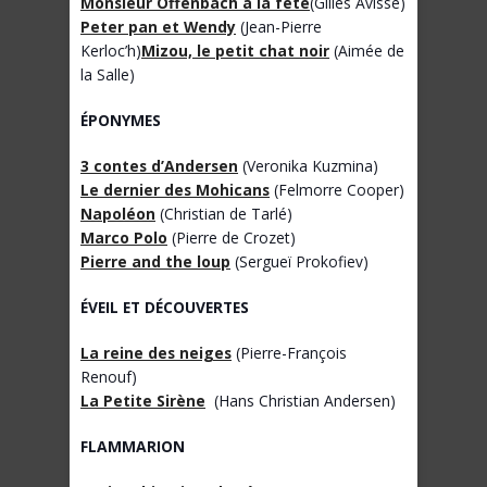
Monsieur Offenbach à la fête
(Gilles Avisse)
Peter pan et Wendy
(Jean-Pierre
Kerloc’h)
Mizou, le petit chat noir
(Aimée de
la Salle)
ÉPONYMES
3 contes d’Andersen
(Veronika Kuzmina)
Le dernier des Mohicans
(Felmorre Cooper)
Napoléon
(Christian de Tarlé)
Marco Polo
(Pierre de Crozet)
Pierre and the loup
(Sergueï Prokofiev)
ÉVEIL ET DÉCOUVERTES
La reine des neiges
(Pierre-François
Renouf)
La Petite Sirène
(Hans Christian Andersen)
FLAMMARION