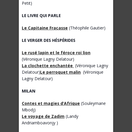
Petit)
LE LIVRE QUI PARLE
Le Capitaine Fracasse
(Théophile Gautier)
LE VERGER DES H
É
SP
É
RIDES
Le rusé lapin et le féroce roi lion
(Véronique Lagny Delatour)
La clochette enchantée
(Véronique Lagny
Delatour)
Le perroquet malin
(Véronique
Lagny Delatour)
MILAN
Contes et magies d’Afrique
(Souleymane
Mbodj)
Le voyage de Zadim
(Landy
Andriamboavonjy )