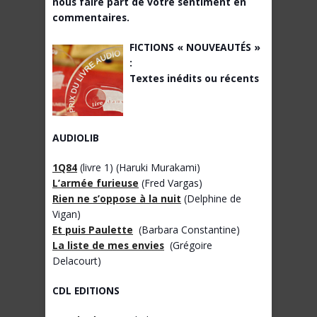
nous faire part de votre sentiment en
commentaires.
FICTIONS « NOUVEAUTÉS »
:
Textes inédits ou récents
AUDIOLIB
1Q84
(livre 1) (Haruki Murakami)
L’armée furieuse
(Fred Vargas)
Rien ne s’oppose à la nuit
(Delphine de
Vigan)
Et puis Paulette
(Barbara Constantine)
La liste de mes envies
(Grégoire
Delacourt)
CDL EDITIONS