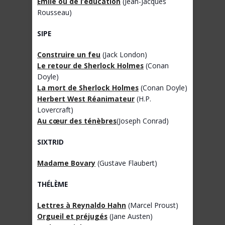
Emile ou de l’éducation
(Jean-Jacques
Rousseau)
SIPE
Construire un feu
(Jack London)
Le retour de Sherlock Holmes
(Conan
Doyle)
La mort de Sherlock Holmes
(Conan Doyle)
Herbert West Réanimateur
(H.P.
Lovercraft)
Au cœur des ténèbres
(Joseph Conrad)
SIXTRID
Madame Bovary
(Gustave Flaubert)
THÉLÈME
Lettres à Reynaldo Hahn
(Marcel Proust)
Orgueil et préjugés
(Jane Austen)