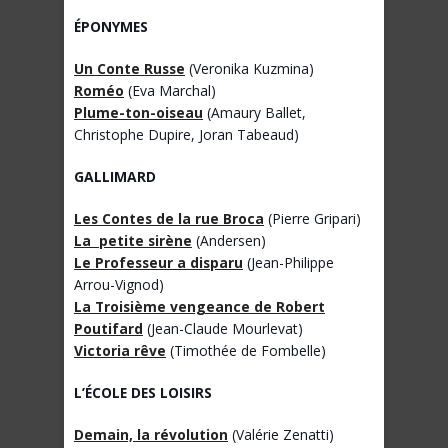
ÉPONYMES
Un Conte Russe
(Veronika Kuzmina)
Roméo
(Eva Marchal)
Plume-ton-oiseau
(Amaury Ballet,
Christophe Dupire, Joran Tabeaud)
GALLIMARD
Les Contes de la rue Broca
(Pierre Gripari)
La petite sirène
(Andersen)
Le Professeur a disparu
(Jean-Philippe
Arrou-Vignod)
La Troisième vengeance de Robert
Poutifard
(Jean-Claude Mourlevat)
Victoria rêve
(Timothée de Fombelle)
L’
É
COLE DES LOISIRS
Demain, la révolution
(Valérie Zenatti)