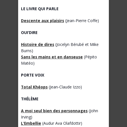
LE LIVRE QUI PARLE
Descente aux plaisirs
(Jean-Pierre Coffe)
OUI’DIRE
Histoire de dires
(Jocelyn Bérubé et Mike
Burns)
Sans les mains et en danseuse
(Pépito
Matéo)
PORTE VOIX
Total Khéops
(Jean-Claude Izzo)
THÉLÈME
A moi seul bien des personnages
(John
Irving)
L’Embellie
(Audur Ava Olafdottir)