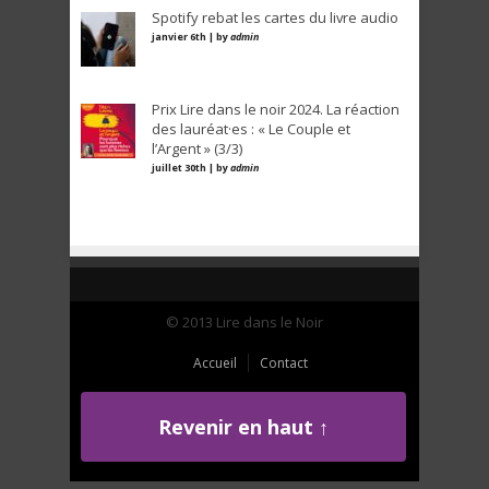
Spotify rebat les cartes du livre audio
janvier 6th | by
admin
Prix Lire dans le noir 2024. La réaction
des lauréat·es : « Le Couple et
l’Argent » (3/3)
juillet 30th | by
admin
© 2013 Lire dans le Noir
Accueil
Contact
Revenir en haut ↑