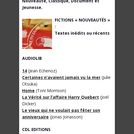
Nouveauté, Classique, Document et
Jeunesse.
FICTIONS « NOUVEAUTÉS »
:
Textes inédits ou récents
AUDIOLIB
14
(Jean Echenoz)
Certaines n’avaient jamais vu la mer
(Julie
Otsuka)
Home
(Toni Morrison)
La Vérité sur l’affaire Harry Quebert
(Joël
Dicker)
Le vieux qui ne voulait pas fêter son
anniversaire
(Jonas Jonasson)
CDL EDITIONS