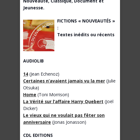
Nouveauté, Classique, Document et
Jeunesse.
FICTIONS « NOUVEAUTÉS »
:
Textes inédits ou récents
AUDIOLIB
14
(Jean Echenoz)
Certaines n’avaient jamais vu la mer
(Julie
Otsuka)
Home
(Toni Morrison)
La Vérité sur l’affaire Harry Quebert
(Joël
Dicker)
Le vieux qui ne voulait pas fêter son
anniversaire
(Jonas Jonasson)
CDL EDITIONS