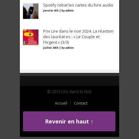
Spotify rebat les cartes du livre audio
janvier 6th | by
admin
Prix Lire dans le noir 2024. La réaction
des lauréat·es : « Le Couple et
l’Argent » (3/3)
juillet 30th | by
admin
© 2013 Lire dans le Noir
Accueil
Contact
Revenir en haut ↑