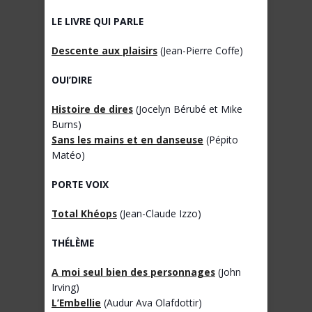
LE LIVRE QUI PARLE
Descente aux plaisirs
(Jean-Pierre Coffe)
OUI’DIRE
Histoire de dires
(Jocelyn Bérubé et Mike
Burns)
Sans les mains et en danseuse
(Pépito
Matéo)
PORTE VOIX
Total Khéops
(Jean-Claude Izzo)
THÉLÈME
A moi seul bien des personnages
(John
Irving)
L’Embellie
(Audur Ava Olafdottir)