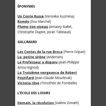
ÉPONYMES
Un Conte Russe
(Veronika Kuzmina)
Roméo
(Eva Marchal)
Plume-ton-oiseau
(Amaury Ballet,
Christophe Dupire, Joran Tabeaud)
GALLIMARD
Les Contes de la rue Broca
(Pierre Gripari)
La petite sirène
(Andersen)
Le Professeur a disparu
(Jean-Philippe
Arrou-Vignod)
La Troisième vengeance de Robert
Poutifard
(Jean-Claude Mourlevat)
Victoria rêve
(Timothée de Fombelle)
L’
É
COLE DES LOISIRS
Demain, la révolution
(Valérie Zenatti)