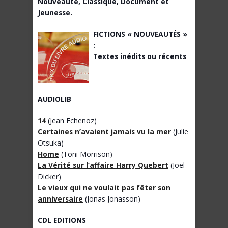
Nouveauté, Classique, Document et
Jeunesse.
FICTIONS « NOUVEAUTÉS »
:
Textes inédits ou récents
AUDIOLIB
14
(Jean Echenoz)
Certaines n’avaient jamais vu la mer
(Julie
Otsuka)
Home
(Toni Morrison)
La Vérité sur l’affaire Harry Quebert
(Joël
Dicker)
Le vieux qui ne voulait pas fêter son
anniversaire
(Jonas Jonasson)
CDL EDITIONS