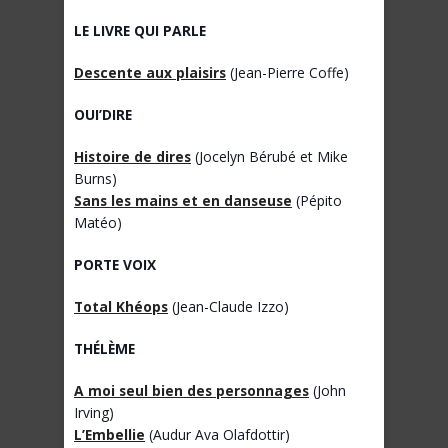
LE LIVRE QUI PARLE
Descente aux plaisirs
(Jean-Pierre Coffe)
OUI’DIRE
Histoire de dires
(Jocelyn Bérubé et Mike
Burns)
Sans les mains et en danseuse
(Pépito
Matéo)
PORTE VOIX
Total Khéops
(Jean-Claude Izzo)
THÉLÈME
A moi seul bien des personnages
(John
Irving)
L’Embellie
(Audur Ava Olafdottir)