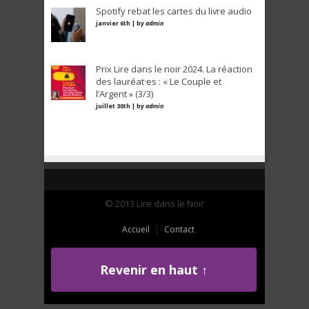
Spotify rebat les cartes du livre audio
janvier 6th | by
admin
Prix Lire dans le noir 2024. La réaction
des lauréat·es : « Le Couple et
l’Argent » (3/3)
juillet 30th | by
admin
© 2013 Lire dans le Noir
Accueil
Contact
Revenir en haut ↑