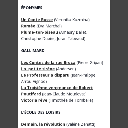
ÉPONYMES
Un Conte Russe
(Veronika Kuzmina)
Roméo
(Eva Marchal)
Plume-ton-oiseau
(Amaury Ballet,
Christophe Dupire, Joran Tabeaud)
GALLIMARD
Les Contes de la rue Broca
(Pierre Gripari)
La petite sirène
(Andersen)
Le Professeur a disparu
(Jean-Philippe
Arrou-Vignod)
La Troisième vengeance de Robert
Poutifard
(Jean-Claude Mourlevat)
Victoria rêve
(Timothée de Fombelle)
L’
É
COLE DES LOISIRS
Demain, la révolution
(Valérie Zenatti)