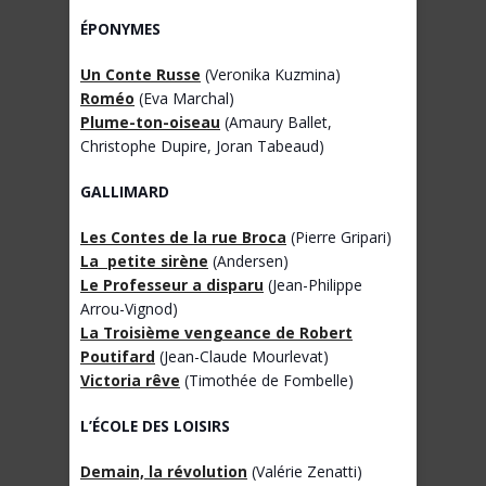
ÉPONYMES
Un Conte Russe
(Veronika Kuzmina)
Roméo
(Eva Marchal)
Plume-ton-oiseau
(Amaury Ballet,
Christophe Dupire, Joran Tabeaud)
GALLIMARD
Les Contes de la rue Broca
(Pierre Gripari)
La petite sirène
(Andersen)
Le Professeur a disparu
(Jean-Philippe
Arrou-Vignod)
La Troisième vengeance de Robert
Poutifard
(Jean-Claude Mourlevat)
Victoria rêve
(Timothée de Fombelle)
L’
É
COLE DES LOISIRS
Demain, la révolution
(Valérie Zenatti)