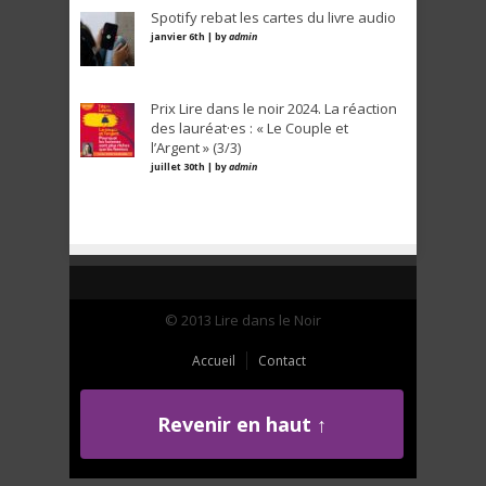
Spotify rebat les cartes du livre audio
janvier 6th | by
admin
Prix Lire dans le noir 2024. La réaction
des lauréat·es : « Le Couple et
l’Argent » (3/3)
juillet 30th | by
admin
© 2013 Lire dans le Noir
Accueil
Contact
Revenir en haut ↑