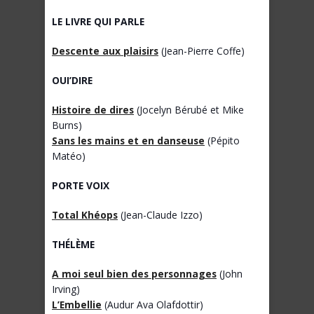
LE LIVRE QUI PARLE
Descente aux plaisirs
(Jean-Pierre Coffe)
OUI’DIRE
Histoire de dires
(Jocelyn Bérubé et Mike
Burns)
Sans les mains et en danseuse
(Pépito
Matéo)
PORTE VOIX
Total Khéops
(Jean-Claude Izzo)
THÉLÈME
A moi seul bien des personnages
(John
Irving)
L’Embellie
(Audur Ava Olafdottir)