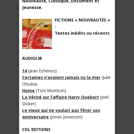
Nouveauté, Classique, Document et
Jeunesse.
FICTIONS « NOUVEAUTÉS »
:
Textes inédits ou récents
AUDIOLIB
14
(Jean Echenoz)
Certaines n’avaient jamais vu la mer
(Julie
Otsuka)
Home
(Toni Morrison)
La Vérité sur l’affaire Harry Quebert
(Joël
Dicker)
Le vieux qui ne voulait pas fêter son
anniversaire
(Jonas Jonasson)
CDL EDITIONS