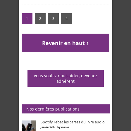
1
2
3
4
Revenir en haut ↑
vous voulez nous aider, devenez
adhérent
Nos dernières publications
Spotify rebat les cartes du livre audio
janvier 6th | by
admin