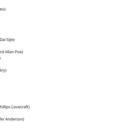
eu)
Dai Sijie)
rd Allan Poe)
)
éry)
illips Lovecraft)
fer Anderson)