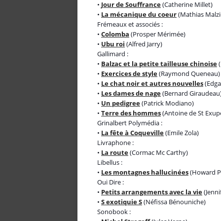
•
Jour de Souffrance
(Catherine Millet)
•
La mécanique du coeur
(Mathias Malzi
Frémeaux et associés :
•
Colomba
(Prosper Mérimée)
•
Ubu roi
(Alfred Jarry)
Gallimard :
•
Balzac et la petite tailleuse chinoise
(
•
Exercices de style
(Raymond Queneau)
•
Le chat noir et autres nouvelles
(Edga
•
Les dames de nage
(Bernard Giraudeau
•
Un pedigree
(Patrick Modiano)
•
Terre des hommes
(Antoine de St Exup
Grinalbert Polymédia :
•
La fête à Coqueville
(Emile Zola)
Livraphone :
•
La route
(Cormac Mc Carthy)
Libellus :
•
Les montagnes hallucinées
(Howard Ph
Oui Dire :
•
Petits arrangements avec la vie
(Jenni
•
S exotiquie S
(Néfissa Bénouniche)
Sonobook :