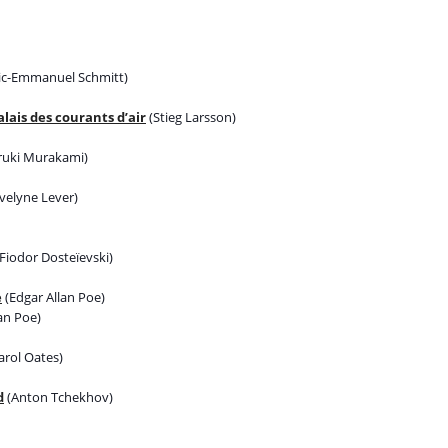
ic-Emmanuel Schmitt)
lais des courants d’air
(Stieg Larsson)
ruki Murakami)
velyne Lever)
Fiodor Dosteïevski)
e
(Edgar Allan Poe)
an Poe)
arol Oates)
d
(Anton Tchekhov)