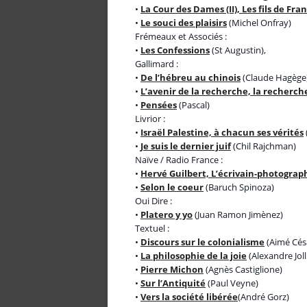
•
La Cour des Dames (II), Les fils de Fra
•
Le souci des plaisirs
(Michel Onfray)
Frémeaux et Associés :
•
Les Confessions
(St Augustin),
Gallimard :
•
De l’hébreu au chinois
(Claude Hagège
•
L’avenir de la recherche, la recherch
•
Pensées
(Pascal)
Livrior :
•
Israël Palestine, à chacun ses vérités
•
Je suis le dernier juif
(Chil Rajchman)
Naïve / Radio France :
•
Hervé Guilbert, L’écrivain-photograp
•
Selon le coeur
(Baruch Spinoza)
Oui Dire :
•
Platero y yo
(Juan Ramon Jimènez)
Textuel :
•
Discours sur le colonialisme
(Aimé Cés
•
La philosophie de la joie
(Alexandre Joll
•
Pierre Michon
(Agnès Castiglione)
•
Sur l’Antiquité
(Paul Veyne)
•
Vers la société libérée
(André Gorz)