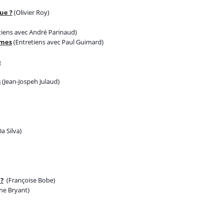
que ?
(Olivier Roy)
tiens avec André Parinaud)
mmes
(Entretiens avec Paul Guimard)
e
s
(Jean-Jospeh Julaud)
 Silva)
 ?
(Françoise Bobe)
ne Bryant)