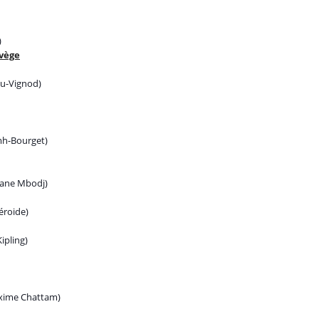
)
rvège
ou-Vignod)
mh-Bourget)
ane Mbodj)
éroide)
ipling)
ime Chattam)