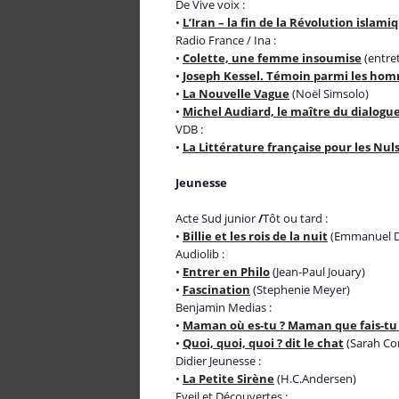
De Vive voix :
•
L’Iran – la fin de la Révolution islami
Radio France / Ina :
•
Colette, une femme insoumise
(entre
•
Joseph Kessel. Témoin parmi les ho
•
La Nouvelle Vague
(Noël Simsolo)
•
Michel Audiard, le maître du dialogu
VDB :
•
La Littérature française pour les Nul
Jeunesse
Acte Sud junior
/
Tôt ou tard :
•
Billie et les rois de la nuit
(Emmanuel Da
Audiolib :
•
Entrer en Philo
(Jean-Paul Jouary)
•
Fascination
(Stephenie Meyer)
Benjamin Medias :
•
Maman où es-tu ? Maman que fais-tu
•
Quoi, quoi, quoi ? dit le chat
(Sarah Co
Didier Jeunesse :
•
La Petite Sirène
(H.C.Andersen)
Eveil et Découvertes :