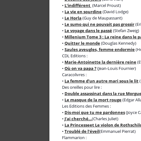
•
L’indifférent
(Marcel Proust)
•
La vie en sourdine
(David Lodge)
•
Le Horla
(Guy de Maupassant)
•
Le sumo qui ne pouvait pas grossir
(Er
•
Le voyage dans le passé
(Stefan Zweig)
•
Millenium Tome 3 : La reine dans le pa
•
Quitter le monde
(Douglas Kennedy)
•
Saules aveugles, femme endormie
(H
CDL Editions :
•
Marie-Antoinette la dernière reine
(E
•
Où on va papa ?
(Jean-Louis Fournier)
Caracolivres :
•
La femme d’un autre mari sous le lit
(
Des oreilles pour lire :
•
Double assassinat dans la rue Morgu
•
Le masque de la mort rouge
(Edgar All
Les Editions des Femmes :
•
Dis-moi que tu me pardonnes
(Joyce C
•
J’ai cherché…
(Charles Juliet)
•
La Princesse
et Le violon de Rothschil
•
Troublé de l’éveil
(Emmanuel Pierrat)
Flammarion :