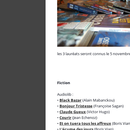
les 3 lauréats seront connus le 5 novembr
Fiction
Audiolib :
•
Black Bazar
(Alain Mabanckou)
•
Bonjour Tristesse
(Françoise Sagan)
•
Claude Gueux
(Victor Hugo)
•
Courir
(Jean Echenoz)
•
Et on tuera tous les affreux
(Boris Vian
•
L’écume des jours
(Boris Vian)