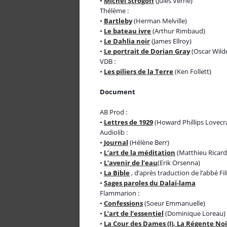
•
Michel Strogoff
(Jules Verne)
Thélème :
•
Bartleby
(Herman Melville)
•
Le bateau ivre
(Arthur Rimbaud)
•
Le Dahlia noir
(James Ellroy)
•
Le portrait de Dorian Gray
(Oscar Wild
VDB :
•
Les piliers de la Terre
(Ken Follett)
Document
AB Prod :
•
Lettres de 1929
(Howard Phillips Lovecra
Audiolib :
•
Journal
(Hélène Berr)
•
L’art de la méditation
(Matthieu Ricard
•
L’avenir de l’eau
(Erik Orsenna)
•
La Bible
, d’après traduction de l’abbé Fi
•
Sages paroles du Dalaï-lama
Flammarion :
•
Confessions
(Soeur Emmanuelle)
•
L’art de l’essentiel
(Dominique Loreau)
•
La Cour des Dames (I), La Régente No