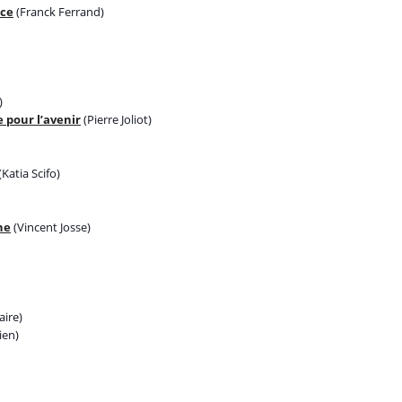
nce
(Franck Ferrand)
)
e pour l’avenir
(Pierre Joliot)
(Katia Scifo)
he
(Vincent Josse)
aire)
ien)