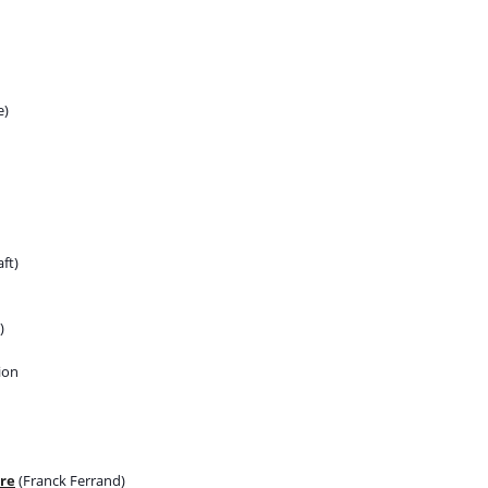
e)
ft)
)
lion
ire
(Franck Ferrand)