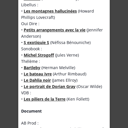
Libellus :
•
Les montagnes hallucinées
(Howard
Phillips Lovecraft)
Oui Dire :
•
Petits arrangements avec la vie
(Jennifer
Anderson)
•
S exotiquie S
(Néfissa Bénouniche)
Sonobook :
•
Michel Strogoff
(Jules Verne)
Thélème :
•
Bartleby
(Herman Melville)
•
Le bateau ivre
(Arthur Rimbaud)
•
Le Dahlia noir
(James Ellroy)
•
Le portrait de Dorian Gray
(Oscar Wilde)
VDB :
•
Les piliers de la Terre
(Ken Follett)
Document
AB Prod :