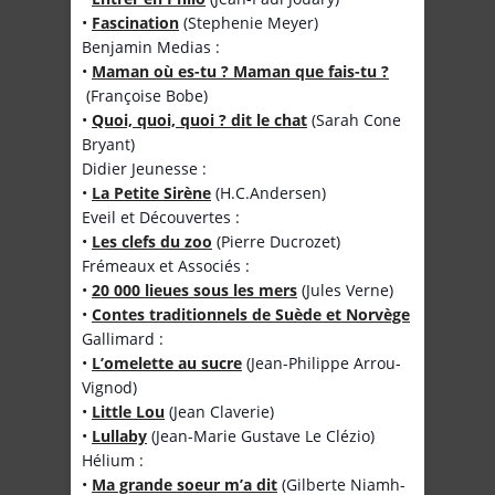
•
Fascination
(Stephenie Meyer)
Benjamin Medias :
•
Maman où es-tu ? Maman que fais-tu ?
(Françoise Bobe)
•
Quoi, quoi, quoi ? dit le chat
(Sarah Cone
Bryant)
Didier Jeunesse :
•
La Petite Sirène
(H.C.Andersen)
Eveil et Découvertes :
•
Les clefs du zoo
(Pierre Ducrozet)
Frémeaux et Associés :
•
20 000 lieues sous les mers
(Jules Verne)
•
Contes traditionnels de Suède et Norvège
Gallimard :
•
L’omelette au sucre
(Jean-Philippe Arrou-
Vignod)
•
Little Lou
(Jean Claverie)
•
Lullaby
(Jean-Marie Gustave Le Clézio)
Hélium :
•
Ma grande soeur m’a dit
(Gilberte Niamh-