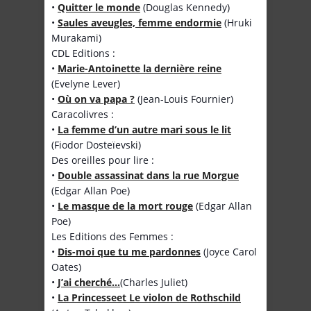
•
Quitter le monde
(Douglas Kennedy)
•
Saules aveugles, femme endormie
(Hruki
Murakami)
CDL Editions :
•
Marie-Antoinette la dernière reine
(Evelyne Lever)
•
Où on va papa ?
(Jean-Louis Fournier)
Caracolivres :
•
La femme d’un autre mari sous le lit
(Fiodor Dosteïevski)
Des oreilles pour lire :
•
Double assassinat dans la rue Morgue
(Edgar Allan Poe)
•
Le masque de la mort rouge
(Edgar Allan
Poe)
Les Editions des Femmes :
•
Dis-moi que tu me pardonnes
(Joyce Carol
Oates)
•
J’ai cherché…
(Charles Juliet)
•
La Princesse
et Le violon de Rothschild