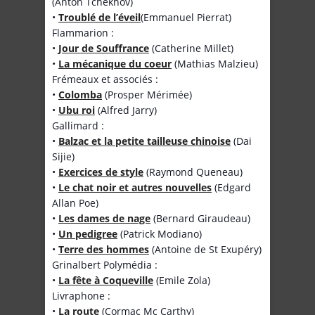
(Anton Tchekhov)
•
Troublé de l’éveil
(Emmanuel Pierrat)
Flammarion :
•
Jour de Souffrance
(Catherine Millet)
•
La mécanique du coeur
(Mathias Malzieu)
Frémeaux et associés :
•
Colomba
(Prosper Mérimée)
•
Ubu roi
(Alfred Jarry)
Gallimard :
•
Balzac et la petite tailleuse chinoise
(Dai
Sijie)
•
Exercices de style
(Raymond Queneau)
•
Le chat noir et autres nouvelles
(Edgard
Allan Poe)
•
Les dames de nage
(Bernard Giraudeau)
•
Un pedigree
(Patrick Modiano)
•
Terre des hommes
(Antoine de St Exupéry)
Grinalbert Polymédia :
•
La fête à Coqueville
(Emile Zola)
Livraphone :
•
La route
(Cormac Mc Carthy)