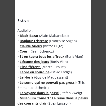
Fiction
Audiolib :
•
Black Bazar
(Alain Mabanckou)
•
Bonjour Tristesse
(Françoise Sagan)
•
Claude Gueux
(Victor Hugo)
•
Courir
(Jean Echenoz)
•
Et on tuera tous les affreux
(Boris Vian)
•
L’écume des jours
(Boris Vian)
•
L’indifférent
(Marcel Proust)
•
La vie en sourdine
(David Lodge)
•
Le Horla
(Guy de Maupassant)
•
Le sumo qui ne pouvait pas grossir
(Eric-
Emmanuel Schmitt)
•
Le voyage dans le passé
(Stefan Zweig)
•
Millenium Tome 3 : La reine dans le palais
des courants d’air
(Stieg Larsson)