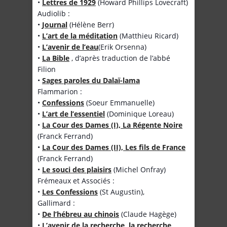
•
Lettres de 1929
(Howard Phillips Lovecraft)
Audiolib :
•
Journal
(Hélène Berr)
•
L’art de la méditation
(Matthieu Ricard)
•
L’avenir de l’eau
(Erik Orsenna)
•
La Bible
, d’après traduction de l’abbé
Filion
•
Sages paroles du Dalaï-lama
Flammarion :
•
Confessions
(Soeur Emmanuelle)
•
L’art de l’essentiel
(Dominique Loreau)
•
La Cour des Dames (I), La Régente Noire
(Franck Ferrand)
•
La Cour des Dames (II), Les fils de France
(Franck Ferrand)
•
Le souci des plaisirs
(Michel Onfray)
Frémeaux et Associés :
•
Les Confessions
(St Augustin),
Gallimard :
•
De l’hébreu au chinois
(Claude Hagège)
•
L’avenir de la recherche, la recherche