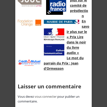
plus sur le
comité de
présélectio
n
En
savo
ir plus sur le
« Prix Lire
dans le noir
du livre
audio »
Le mot du
parrain du Prix : Jean
d’Ormesson
Laisser un commentaire
Vous devez
vous connecter
pour publier un
commentaire.