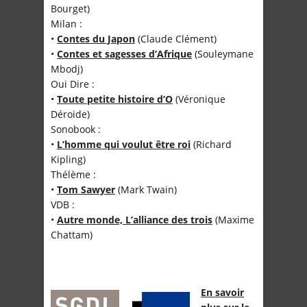
Bourget)
Milan :
•
Contes du Japon
(Claude Clément)
•
Contes et sagesses d’Afrique
(Souleymane
Mbodj)
Oui Dire :
•
Toute petite histoire d’O
(Véronique
Déroide)
Sonobook :
•
L’homme qui voulut être roi
(Richard
Kipling)
Thélème :
•
Tom Sawyer
(Mark Twain)
VDB :
•
Autre monde, L’alliance des trois
(Maxime
Chattam)
En savoir