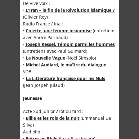
De Vive voix :
•
L’Iran – la fin de la Révolution islamique ?
(Olivier Roy)
Radio France / Ina :
•
Colette, une femme insoumise
(entretiens
avec André Parinaud)
•
Joseph Kessel. Témoin parmi les hommes
(Entretiens avec Paul Guimard)
•
La Nouvelle Vague
(Noël Simsolo)
•
Michel Audiard, le maître du dialogue
VDB :
•
La Littérature française pour les Nuls
(Jean-Jospeh Julaud)
Jeunesse
Acte Sud junior
/
Tôt ou tard :
•
Billie et les rois de la nuit
(Emmanuel Da
Silva)
Audiolib :
•
Entrer en Philo
(Jean-Paul Jouary)