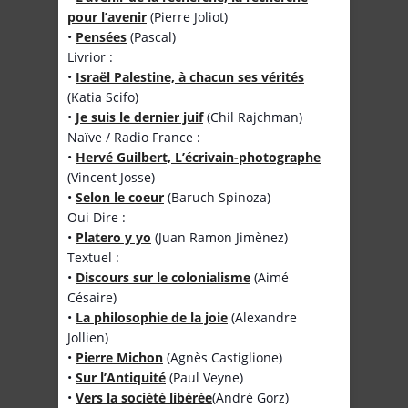
pour l’avenir
(Pierre Joliot)
•
Pensées
(Pascal)
Livrior :
•
Israël Palestine, à chacun ses vérités
(Katia Scifo)
•
Je suis le dernier juif
(Chil Rajchman)
Naïve / Radio France :
•
Hervé Guilbert, L’écrivain-photographe
(Vincent Josse)
•
Selon le coeur
(Baruch Spinoza)
Oui Dire :
•
Platero y yo
(Juan Ramon Jimènez)
Textuel :
•
Discours sur le colonialisme
(Aimé
Césaire)
•
La philosophie de la joie
(Alexandre
Jollien)
•
Pierre Michon
(Agnès Castiglione)
•
Sur l’Antiquité
(Paul Veyne)
•
Vers la société libérée
(André Gorz)