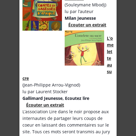
(Souleymane Mbodj)
lu par l’auteur
Milan Jeunesse
Écouter un extrait
L’o
me
let
te
au
su
cre
(Jean-Philippe Arrou-Vignod)
lu par Laurent Stocker
Gallimard Jeunesse, Ecoutez lire
Écouter un extrait
L’association Lire dans le noir propose aux
internautes de partager leurs coups de
coeur en laissant des commentaires sur le
site. Tous ces mots seront transmis au jury