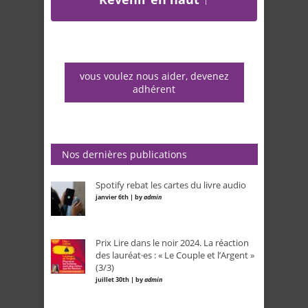
vous voulez nous aider, devenez
adhérent
Nos dernières publications
Spotify rebat les cartes du livre audio
janvier 6th | by
admin
Prix Lire dans le noir 2024. La réaction
des lauréat·es : « Le Couple et l’Argent »
(3/3)
juillet 30th | by
admin