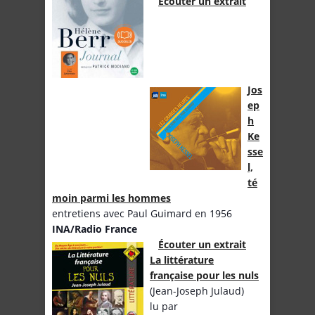
Écouter un extrait
Jos
ep
h
Ke
sse
l,
té
moin parmi les hommes
entretiens avec Paul Guimard en 1956
INA/Radio France
Écouter un extrait
La littérature
française pour les nuls
(Jean-Joseph Julaud)
lu par