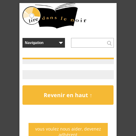
Revenir en haut ↑
vous voulez nous aider, devenez
adhérent