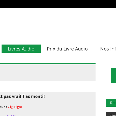
Livres Audio
Prix du Livre Audio
Nos In
st pas vrai! T’as menti!
Re
eur :
Gigi Bigot