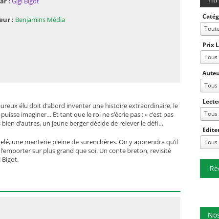
ar :
Gigi Bigot
Catég
eur :
Benjamins Média
Tout
Prix 
Tous
Auteu
Tous
Lecte
’heureux élu doit d’abord inventer une histoire extraordinaire, le
Tous
puisse imaginer… Et tant que le roi ne s’écrie pas : « c’est pas
Après bien d’autres, un jeune berger décide de relever le défi…
Edite
lé, une menterie pleine de surenchères. On y apprendra qu’il
Tous
l’emporter sur plus grand que soi. Un conte breton, revisité
 Bigot.
Re
Nos