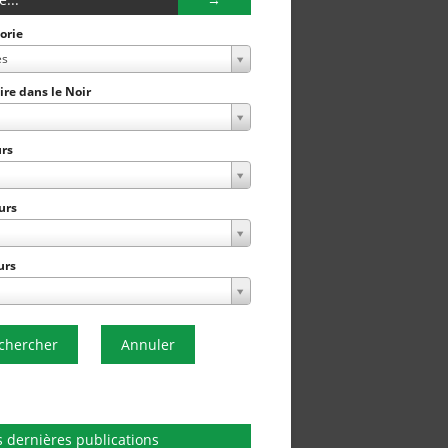
orie
es
Lire dans le Noir
rs
urs
urs
chercher
Annuler
 dernières publications