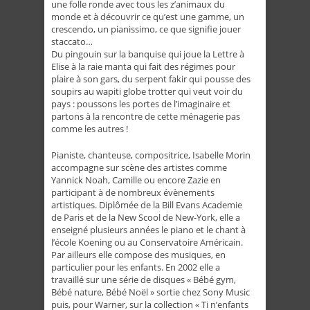
une folle ronde avec tous les z’animaux du
monde et à découvrir ce qu’est une gamme, un
crescendo, un pianissimo, ce que signifie jouer
staccato…
Du pingouin sur la banquise qui joue la Lettre à
Elise à la raie manta qui fait des régimes pour
plaire à son gars, du serpent fakir qui pousse des
soupirs au wapiti globe trotter qui veut voir du
pays : poussons les portes de l’imaginaire et
partons à la rencontre de cette ménagerie pas
comme les autres !
Pianiste, chanteuse, compositrice, Isabelle Morin
accompagne sur scène des artistes comme
Yannick Noah, Camille ou encore Zazie en
participant à de nombreux évènements
artistiques. Diplômée de la Bill Evans Academie
de Paris et de la New Scool de New-York, elle a
enseigné plusieurs années le piano et le chant à
l’école Koening ou au Conservatoire Américain.
Par ailleurs elle compose des musiques, en
particulier pour les enfants. En 2002 elle a
travaillé sur une série de disques « Bébé gym,
Bébé nature, Bébé Noël » sortie chez Sony Music
puis, pour Warner, sur la collection « Ti n’enfants