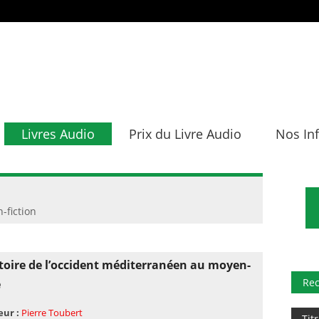
Livres Audio
Prix du Livre Audio
Nos In
-fiction
toire de l’occident méditerranéen au moyen-
Re
e
eur :
Pierre Toubert