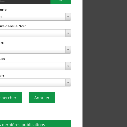
orie
es
Lire dans le Noir
rs
urs
urs
chercher
Annuler
 dernières publications