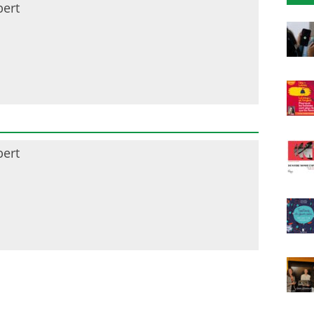
bert
bert