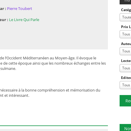
ar :
Pierre Toubert
Catég
Tout
eur :
Le Livre Qui Parle
Prix 
Tous
Auteu
Tous
é de l’Occident Méditerranéen au Moyen-âge. Il évoque le
Lecte
que de cette époque ainsi que les nombreux échanges entre les
Tous
usulmane.
Edite
Tous
ue nécessaire à la bonne compréhension et mémorisation du
ant et intéressant.
Re
Nos