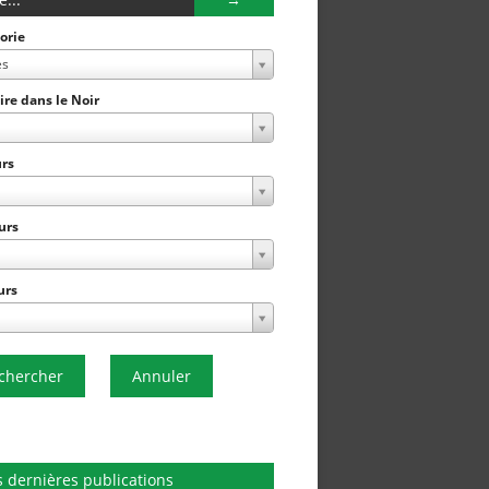
orie
es
Lire dans le Noir
rs
urs
urs
chercher
Annuler
 dernières publications