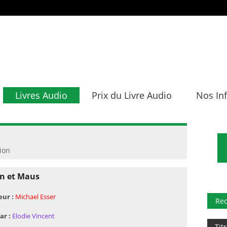
Livres Audio
Prix du Livre Audio
Nos In
tion
n et Maus
eur :
Michael Esser
Re
ar :
Elodie Vincent