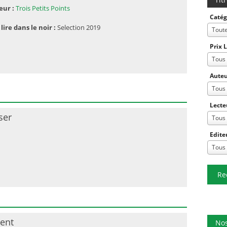
eur :
Trois Petits Points
Catég
 lire dans le noir :
Selection 2019
Tout
Prix 
Tous
Auteu
Tous
Lecte
ser
Tous
Edite
Tous
Re
cent
Nos