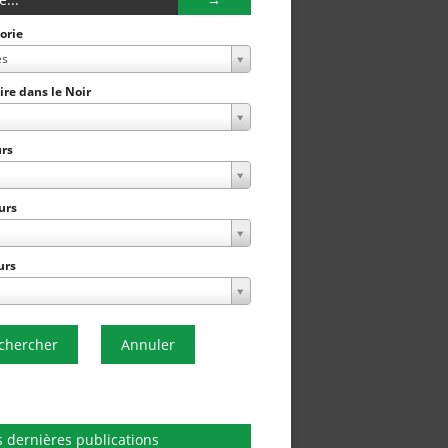
orie
es
Lire dans le Noir
rs
urs
urs
chercher
Annuler
 dernières publications