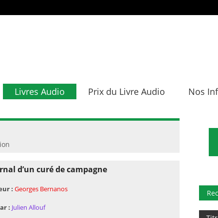
Livres Audio
Prix du Livre Audio
Nos In
tion
rnal d’un curé de campagne
eur :
Georges Bernanos
Re
ar :
Julien Allouf