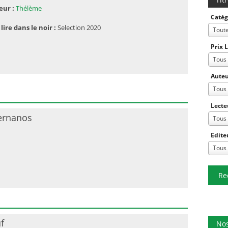
eur :
Thélème
Catég
 lire dans le noir :
Selection 2020
Tout
Prix 
Tous
Auteu
Tous
Lecte
ernanos
Tous
Edite
Tous
Re
f
Nos