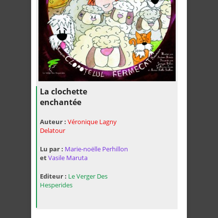
La clochette
enchantée
Auteur :
Véronique Lagny
Delatour
Lu par :
Marie-noëlle Perhillon
et
Vasile Maruta
Editeur :
Le Verger Des
Hesperides