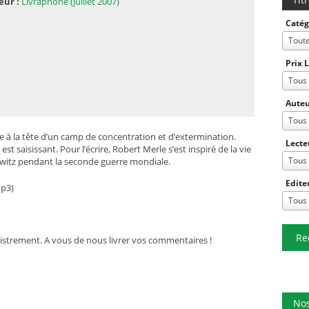
eur :
Livraphone (juillet 2007)
Catég
Tout
Prix 
Tous
Auteu
Tous
 la tête d’un camp de concentration et d’extermination.
Lecte
 saisissant. Pour l’écrire, Robert Merle s’est inspiré de la vie
Tous
witz pendant la seconde guerre mondiale.
Edite
mp3)
Tous
Re
istrement. A vous de nous livrer vos commentaires !
Nos