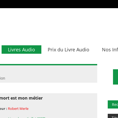
Livres Audio
Prix du Livre Audio
Nos In
tion
mort est mon métier
Re
eur :
Robert Merle