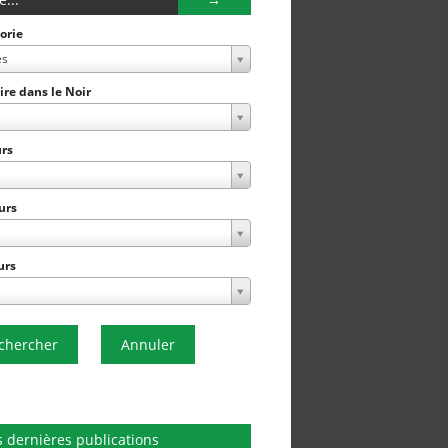
orie
es
Lire dans le Noir
rs
urs
urs
chercher
Annuler
 dernières publications