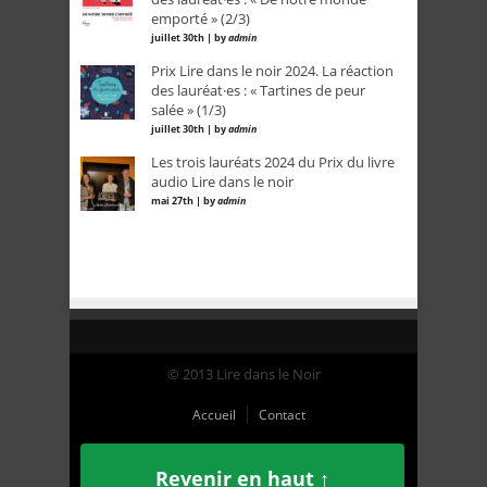
emporté » (2/3)
juillet 30th | by
admin
Prix Lire dans le noir 2024. La réaction
des lauréat·es : « Tartines de peur
salée » (1/3)
juillet 30th | by
admin
Les trois lauréats 2024 du Prix du livre
audio Lire dans le noir
mai 27th | by
admin
© 2013 Lire dans le Noir
Accueil
Contact
Revenir en haut ↑