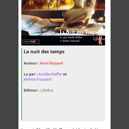
La nuit des temps
Auteur :
René Barjavel
Lu par :
Aurélie Kieffer
et
Jérôme Frossard
Editeur :
Libellus