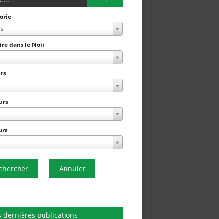
orie
es
Lire dans le Noir
rs
urs
urs
chercher
Annuler
 dernières publications