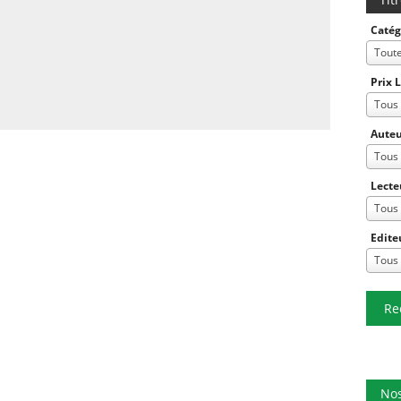
Catég
Tout
Prix 
Tous
Auteu
Tous
Lecte
Tous
Edite
Tous
Re
Nos