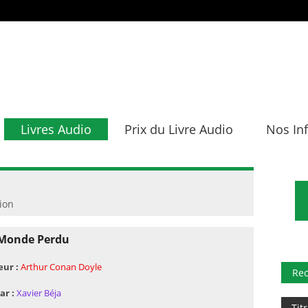
Livres Audio
Prix du Livre Audio
Nos In
tion
 Monde Perdu
eur :
Arthur Conan Doyle
Re
ar :
Xavier Béja