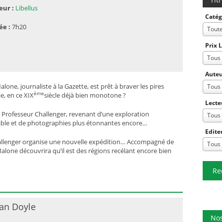
eur :
Libellus
Catég
ée :
7h20
Tout
Prix 
Tous
Auteu
ne, journaliste à la Gazette, est prêt à braver les pires
Tous
ème
e, en ce XIX
siècle déjà bien monotone ?
Lecte
le Professeur Challenger, revenant d’une exploration
Tous
oyable et de photographies plus étonnantes encore…
Edite
Challenger organise une nouvelle expédition… Accompagné de
Tous
alone découvrira qu’il est des régions recélant encore bien
Re
an Doyle
Nos