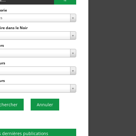
orie
es
Lire dans le Noir
rs
urs
urs
chercher
Annuler
 dernières publications