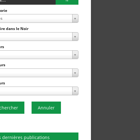
orie
es
Lire dans le Noir
rs
urs
urs
chercher
Annuler
 dernières publications