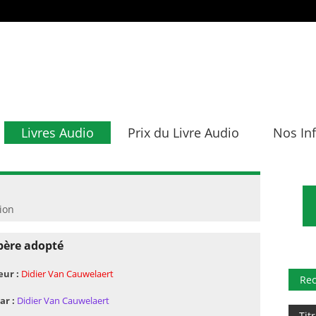
Livres Audio
Prix du Livre Audio
Nos In
tion
père adopté
eur :
Didier Van Cauwelaert
Re
ar :
Didier Van Cauwelaert