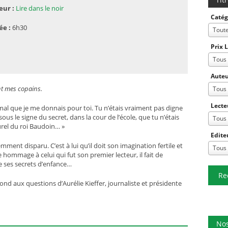
eur :
Lire dans le noir
Catég
ée :
6h30
Tout
Prix 
Tous
Auteu
nt mes copains.
Tous
Lecte
mal que je me donnais pour toi. Tu n’étais vraiment pas digne
 sous le signe du secret, dans la cour de l’école, que tu n’étais
Tous
aturel du roi Baudoin… »
Edite
ment disparu. C’est à lui qu’il doit son imagination fertile et
Tous
hommage à celui qui fut son premier lecteur, il fait de
se ses secrets d’enfance…
Re
ond aux questions d’Aurélie Kieffer, journaliste et présidente
Nos