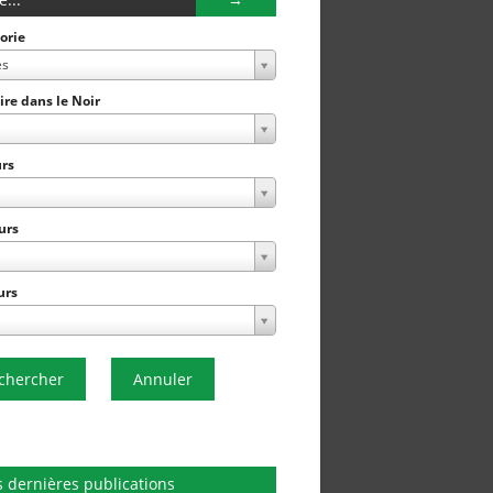
orie
es
Lire dans le Noir
rs
urs
urs
chercher
Annuler
 dernières publications