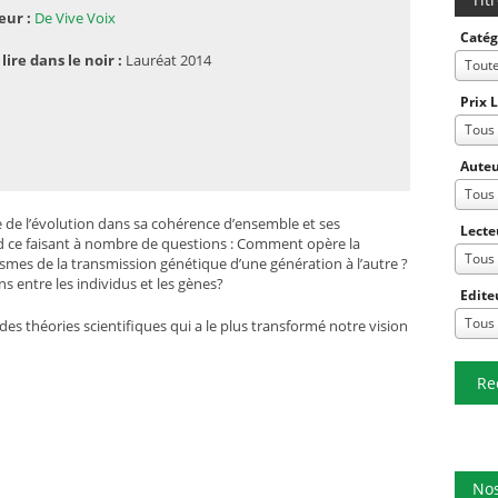
eur :
De Vive Voix
Catég
 lire dans le noir :
Lauréat 2014
Tout
Prix 
Tous
Auteu
Tous
e de l’évolution dans sa cohérence d’ensemble et ses
Lecte
d ce faisant à nombre de questions : Comment opère la
Tous
ismes de la transmission génétique d’une génération à l’autre ?
ns entre les individus et les gènes?
Edite
Tous
 théories scientifiques qui a le plus transformé notre vision
Re
Nos