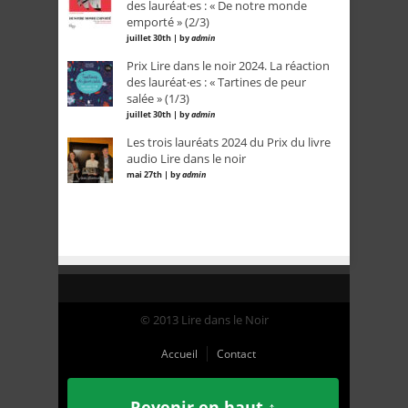
des lauréat·es : « De notre monde
emporté » (2/3)
juillet 30th | by
admin
Prix Lire dans le noir 2024. La réaction
des lauréat·es : « Tartines de peur
salée » (1/3)
juillet 30th | by
admin
Les trois lauréats 2024 du Prix du livre
audio Lire dans le noir
mai 27th | by
admin
© 2013 Lire dans le Noir
Accueil
Contact
Revenir en haut ↑