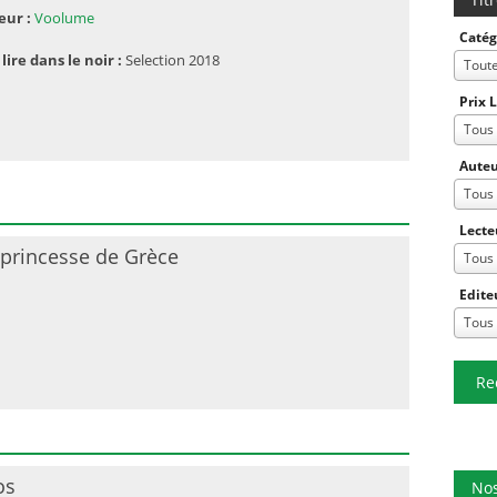
eur :
Voolume
Catég
 lire dans le noir :
Selection 2018
Tout
Prix 
Tous
Auteu
Tous
Lecte
 princesse de Grèce
Tous
Edite
Tous
Re
os
Nos