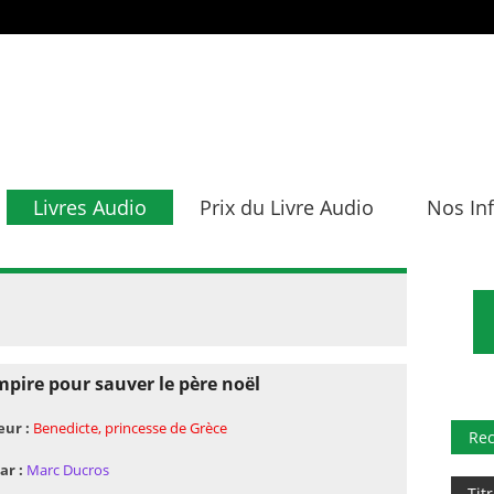
Livres Audio
Prix du Livre Audio
Nos In
pire pour sauver le père noël
eur :
Benedicte, princesse de Grèce
Re
ar :
Marc Ducros