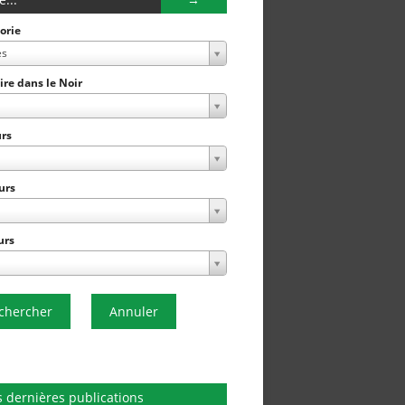
orie
es
Lire dans le Noir
rs
urs
urs
chercher
Annuler
 dernières publications