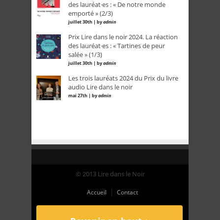
des lauréat·es : « De notre monde
emporté » (2/3)
juillet 30th | by
admin
Prix Lire dans le noir 2024. La réaction
des lauréat·es : « Tartines de peur
salée » (1/3)
juillet 30th | by
admin
Les trois lauréats 2024 du Prix du livre
audio Lire dans le noir
mai 27th | by
admin
© 2013 Lire dans le Noir
Accueil
Contact