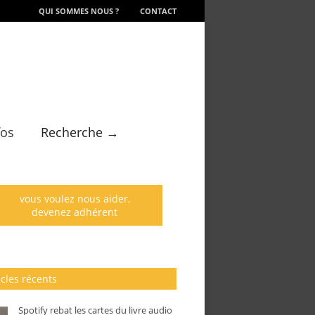
QUI SOMMES NOUS ?
CONTACT
fos
Recherche →
vous voulez nous aider,
devenez adhérent
icles récents
Spotify rebat les cartes du livre audio