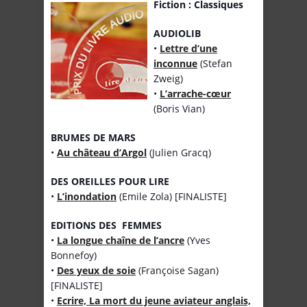
Fiction : Classiques
AUDIOLIB
•
Lettre d’une
inconnue
(Stefan
Zweig)
•
L’arrache-cœur
(Boris Vian)
BRUMES DE MARS
•
Au château d’Argol
(Julien Gracq)
DES OREILLES POUR LIRE
•
L’inondation
(Emile Zola) [FINALISTE]
EDITIONS DES FEMMES
•
La longue chaîne de l’ancre
(Yves
Bonnefoy)
•
Des yeux de soie
(Françoise Sagan)
[FINALISTE]
•
Ecrire, La mort du jeune aviateur anglais,