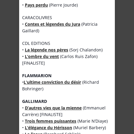
•
Pays perdu
(Pierre Jourde)
CARACOLIVRES
•
Contes et légendes du Jura
(Patricia
Gaillard)
CDL EDITIONS
•
La légende nos pères
(Sorj Chalandon)
•
L’ombre du vent
(Carlos Ruis Zafon)
[FINALISTE]
FLAMMARION
•
L’ultime conviction du désir
(Richard
Bohringer)
GALLIMARD
•
D’autres vies que la mienne
(Emmanuel
Carrère) [FINALISTE]
•
Trois femmes puissantes
(Marie N’Diaye)
•
L’élégance du Hérisson
(Muriel Barbery)