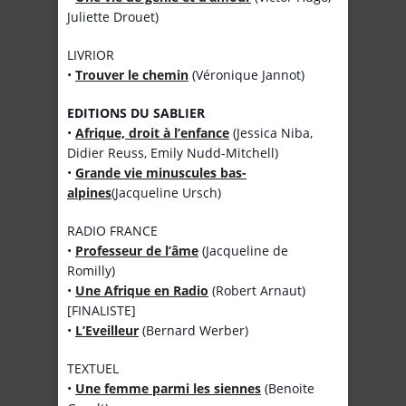
Juliette Drouet)
LIVRIOR
•
Trouver le chemin
(Véronique Jannot)
EDITIONS DU SABLIER
•
Afrique, droit à l’enfance
(Jessica Niba,
Didier Reuss, Emily Nudd-Mitchell)
•
Grande vie minuscules bas-
alpines
(Jacqueline Ursch)
RADIO FRANCE
•
Professeur de l’âme
(Jacqueline de
Romilly)
•
Une Afrique en Radio
(Robert Arnaut)
[FINALISTE]
•
L’Eveilleur
(Bernard Werber)
TEXTUEL
•
Une femme parmi les siennes
(Benoite