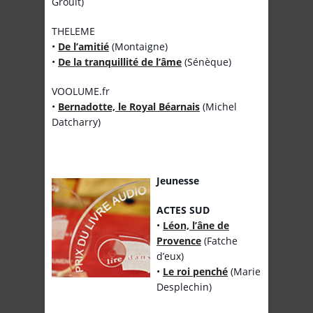
Groult)
THELEME
•
De l’amitié
(Montaigne)
•
De la tranquillité de l’âme
(Sénèque)
VOOLUME.fr
•
Bernadotte, le Royal Béarnais
(Michel
Datcharry)
Jeunesse
ACTES SUD
•
Léon, l’âne de
Provence
(Fatche
d’eux)
•
Le roi penché
(Marie
Desplechin)