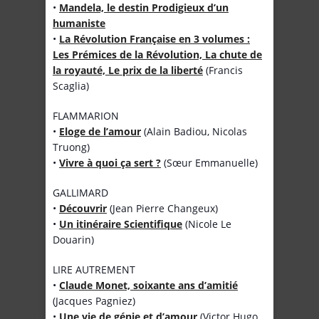
•
Mandela, le destin Prodigieux d’un
humaniste
•
La Révolution Française en 3 volumes :
Les Prémices de la Révolution, La chute de
la royauté, Le prix de la liberté
(Francis
Scaglia)
FLAMMARION
•
Eloge de l’amour
(Alain Badiou, Nicolas
Truong)
•
Vivre à quoi ça sert ?
(Sœur Emmanuelle)
GALLIMARD
•
Découvrir
(Jean Pierre Changeux)
•
Un itinéraire Scientifique
(Nicole Le
Douarin)
LIRE AUTREMENT
•
Claude Monet, soixante ans d’amitié
(Jacques Pagniez)
•
Une vie de génie et d’amour
(Victor Hugo,