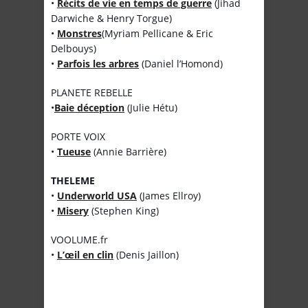
•
Récits de vie en temps de guerre
(Jihad
Darwiche & Henry Torgue)
•
Monstres
(Myriam Pellicane & Eric
Delbouys)
•
Parfois les arbres
(Daniel l’Homond)
PLANETE REBELLE
•
Baie déception
(Julie Hétu)
PORTE VOIX
•
Tueuse
(Annie Barrière)
THELEME
•
Underworld USA
(James Ellroy)
•
Misery
(Stephen King)
VOOLUME.fr
•
L’œil en clin
(Denis Jaillon)