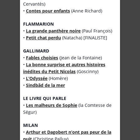
Cervantès)
•
Contes pour enfants
(Anne Richard)
FLAMMARION
•
La grande panthère noire
(Paul François)
•
Petit chat perdu
(Natacha) [FINALISTE]
GALLIMARD
•
Fables choisies
(Jean de la Fontaine)
•
La bonne surprise et autres histoires
inédites du Petit Nicolas
(Goscinny)
•
L’Odyssée
(Homère)
•
Sindbâd de la mer
LE LIVRE QUI PARLE
•
Les malheurs de Sophie
(la Comtesse de
Ségur)
MILAN
•
Arthur et Dagobert n’ont pas peur de la
nuit
(Christine Palluy)