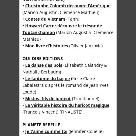
•
Christophe Colomb découvre l’Amérique
(Marion Augustin, Clémence Mathieu)
•
Contes du Vietnam
(Tanh)
•
Howard Carter découvre le trésor de
Toutankhamon
(Marion Augustin, Clémence
Mathieu)
•
Mon livre d’histoires
(Olivier Jankovic)
OUI DIRE EDITIONS
•
La danse des pois
(Elisabeth Calandry &
Nathalie Berbaum)
•
Le fantôme du bagne
(Rose Claire
Labalestra d’après le romand de Jean Yves
Loude)
•
Miklos, fils de jument
(Traditionnel)
•
La véritable histoire du haricot magique
(François Vincent) [FINALISTE]
PLANETE REBELLE
•
Je t’aime comme toi
(Jennifer Couëlle)