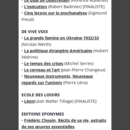
•
Le quai de Ouistreham
(Florence Aubenas)
•
L’exécution
(Robert Badinter) [FINALISTE]
•
Cinq leçons sur la psychanalyse
(Sigmund
Freud)
DE VIVE VOIX
•
La grande famine en Ukraine 1932/33
(Nicolas Werth)
•
La politique étrangère Américaine
(Hubert
Védrine)
•
Le temps des crises
(Michel Serres)
•
Le cerveau et l’art
(Jean-Pierre Changeux)
•
Nouveaux instruments, Nouveaux
regards sur l’univers
(Pierre Léna)
ECOLE DES LOISIRS
•
Léon
(Léon Walter Tillage) [FINALISTE]
EDITIONS EPONYMES
•
Frédéric Chopin, Récits de sa vie, extraits
de ses œuvres essentielles