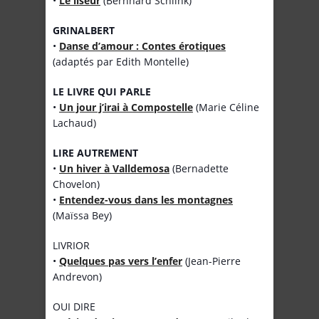
•
Le liseur
(Bernhard Schlink)
GRINALBERT
•
Danse d’amour : Contes érotiques
(adaptés par Edith Montelle)
LE LIVRE QUI PARLE
•
Un jour j’irai à Compostelle
(Marie Céline
Lachaud)
LIRE AUTREMENT
•
Un hiver à Valldemosa
(Bernadette
Chovelon)
•
Entendez-vous dans les montagnes
(Maïssa Bey)
LIVRIOR
•
Quelques pas vers l’enfer
(Jean-Pierre
Andrevon)
OUI DIRE