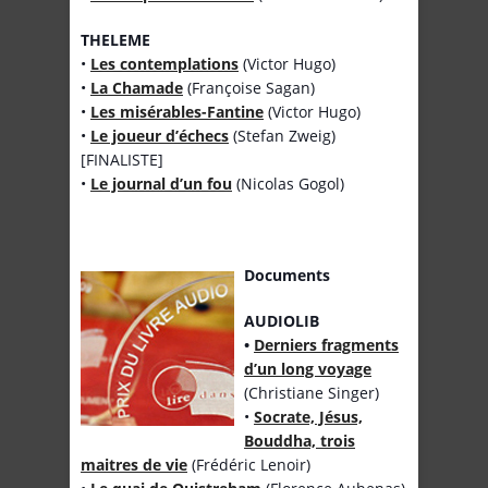
THELEME
•
Les contemplations
(Victor Hugo)
•
La Chamade
(Françoise Sagan)
•
Les misérables-Fantine
(Victor Hugo)
•
Le joueur d’échecs
(Stefan Zweig)
[FINALISTE]
•
Le journal d’un fou
(Nicolas Gogol)
Documents
AUDIOLIB
•
Derniers fragments
d’un long voyage
(Christiane Singer)
•
Socrate, Jésus,
Bouddha, trois
maitres de vie
(Frédéric Lenoir)