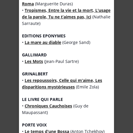
Roma
(Marguerite Duras)
•
Tropismes, Entre la vie et la mort, L’usage
de la parole, Tu ne t’aimes pas, Ici
(Nathalie
Sarraute)
EDITIONS EPONYMES
•
La mare au diable
(George Sand)
GALLIMARD
•
Les Mots
(Jean-Paul Sartre)
GRINALBERT
•
Les repoussoirs, Celle qui m’aime, Les
disparitions mystérieuses
(Emile Zola)
LE LIVRE QUI PARLE
•
Chroniques Cauchoises
(Guy de
Maupassant)
PORTE VOIX
•
Le temps d’une Bossa
(Anton Tchekhov)