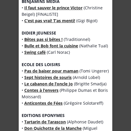
BENJAMINS MEDIA
•
Il faut sauver le prince Victor
(Christine
Beigel) [FINALISTE]
•
C’est pas vrai! T’as menti!
(Gigi Bigot)
DIDIER JEUNESSE
•
Bêtes pas si bêtes !
(Traditionnel)
•
Bulle et Bob font la cuisine
(Nathalie Tual)
•
Swing café
(Carl Norac)
ECOLE DES LOISIRS
•
Pas de baiser pour maman
(Tomi Ungerer)
•
Sept histoires de souris
(Arnold Lobel)
•
Le cabanon de l’oncle Jo
(Brigitte Smadja)
•
Contes à l’envers
(Philippe Dumas et Boris
Moissard)
•
Anticontes de Fées
(Grégoire Solotareff)
EDITIONS EPONYMES
•
Tartarin de Tarascon
(Alphonse Daudet)
•
Don Quichotte de la Manche
(Miguel