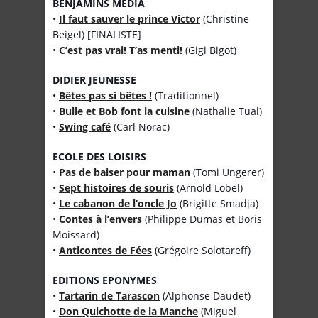
BENJAMINS MEDIA
•
Il faut sauver le prince Victor
(Christine
Beigel) [FINALISTE]
•
C’est pas vrai! T’as menti!
(Gigi Bigot)
DIDIER JEUNESSE
•
Bêtes pas si bêtes !
(Traditionnel)
•
Bulle et Bob font la cuisine
(Nathalie Tual)
•
Swing café
(Carl Norac)
ECOLE DES LOISIRS
•
Pas de baiser pour maman
(Tomi Ungerer)
•
Sept histoires de souris
(Arnold Lobel)
•
Le cabanon de l’oncle Jo
(Brigitte Smadja)
•
Contes à l’envers
(Philippe Dumas et Boris
Moissard)
•
Anticontes de Fées
(Grégoire Solotareff)
EDITIONS EPONYMES
•
Tartarin de Tarascon
(Alphonse Daudet)
•
Don Quichotte de la Manche
(Miguel