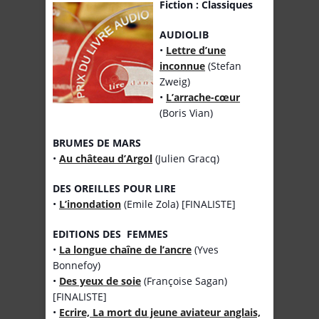
Fiction : Classiques
AUDIOLIB
•
Lettre d’une
inconnue
(Stefan
Zweig)
•
L’arrache-cœur
(Boris Vian)
BRUMES DE MARS
•
Au château d’Argol
(Julien Gracq)
DES OREILLES POUR LIRE
•
L’inondation
(Emile Zola) [FINALISTE]
EDITIONS DES FEMMES
•
La longue chaîne de l’ancre
(Yves
Bonnefoy)
•
Des yeux de soie
(Françoise Sagan)
[FINALISTE]
•
Ecrire, La mort du jeune aviateur anglais,