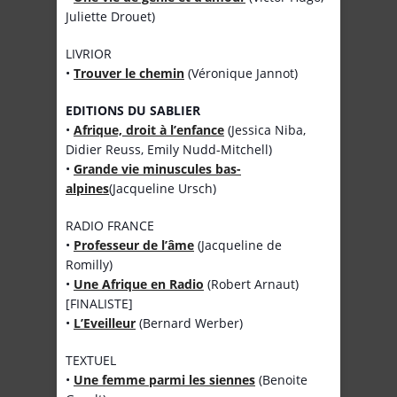
Juliette Drouet)
LIVRIOR
•
Trouver le chemin
(Véronique Jannot)
EDITIONS DU SABLIER
•
Afrique, droit à l’enfance
(Jessica Niba,
Didier Reuss, Emily Nudd-Mitchell)
•
Grande vie minuscules bas-
alpines
(Jacqueline Ursch)
RADIO FRANCE
•
Professeur de l’âme
(Jacqueline de
Romilly)
•
Une Afrique en Radio
(Robert Arnaut)
[FINALISTE]
•
L’Eveilleur
(Bernard Werber)
TEXTUEL
•
Une femme parmi les siennes
(Benoite