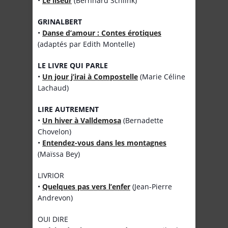
•
Le liseur
(Bernhard Schlink)
GRINALBERT
•
Danse d’amour : Contes érotiques
(adaptés par Edith Montelle)
LE LIVRE QUI PARLE
•
Un jour j’irai à Compostelle
(Marie Céline
Lachaud)
LIRE AUTREMENT
•
Un hiver à Valldemosa
(Bernadette
Chovelon)
•
Entendez-vous dans les montagnes
(Maïssa Bey)
LIVRIOR
•
Quelques pas vers l’enfer
(Jean-Pierre
Andrevon)
OUI DIRE