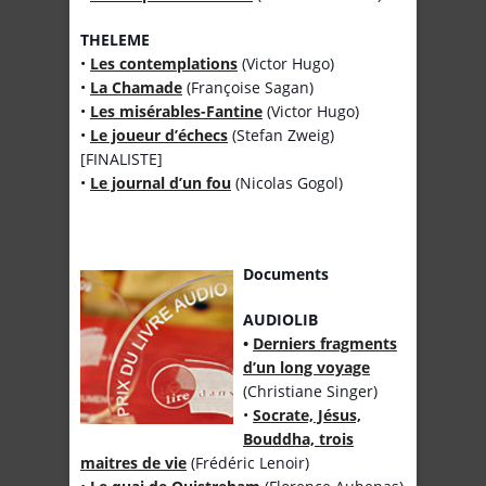
THELEME
•
Les contemplations
(Victor Hugo)
•
La Chamade
(Françoise Sagan)
•
Les misérables-Fantine
(Victor Hugo)
•
Le joueur d’échecs
(Stefan Zweig)
[FINALISTE]
•
Le journal d’un fou
(Nicolas Gogol)
Documents
AUDIOLIB
•
Derniers fragments
d’un long voyage
(Christiane Singer)
•
Socrate, Jésus,
Bouddha, trois
maitres de vie
(Frédéric Lenoir)