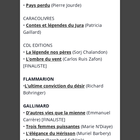
•
Pays perdu
(Pierre Jourde)
CARACOLIVRES
•
Contes et légendes du Jura
(Patricia
Gaillard)
CDL EDITIONS
•
La légende nos pères
(Sorj Chalandon)
•
L’ombre du vent
(Carlos Ruis Zafon)
[FINALISTE]
FLAMMARION
•
L’ultime conviction du désir
(Richard
Bohringer)
GALLIMARD
•
D’autres vies que la mienne
(Emmanuel
Carrère) [FINALISTE]
•
Trois femmes puissantes
(Marie N’Diaye)
•
L’élégance du Hérisson
(Muriel Barbery)