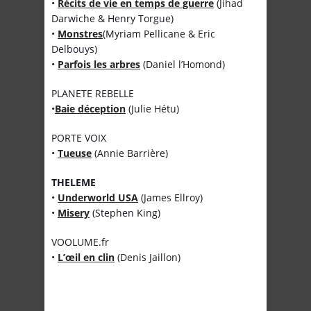
•
Récits de vie en temps de guerre
(Jihad
Darwiche & Henry Torgue)
•
Monstres
(Myriam Pellicane & Eric
Delbouys)
•
Parfois les arbres
(Daniel l’Homond)
PLANETE REBELLE
•
Baie déception
(Julie Hétu)
PORTE VOIX
•
Tueuse
(Annie Barrière)
THELEME
•
Underworld USA
(James Ellroy)
•
Misery
(Stephen King)
VOOLUME.fr
•
L’œil en clin
(Denis Jaillon)