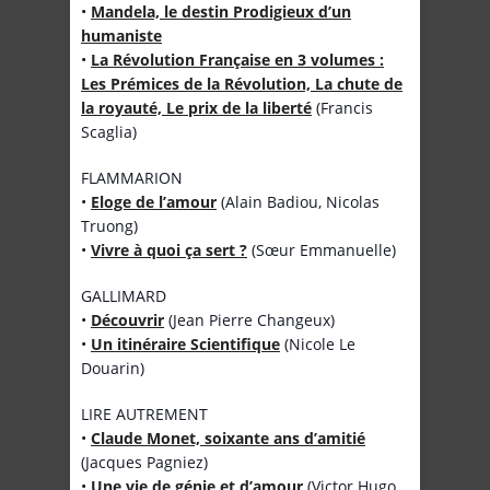
•
Mandela, le destin Prodigieux d’un
humaniste
•
La Révolution Française en 3 volumes :
Les Prémices de la Révolution, La chute de
la royauté, Le prix de la liberté
(Francis
Scaglia)
FLAMMARION
•
Eloge de l’amour
(Alain Badiou, Nicolas
Truong)
•
Vivre à quoi ça sert ?
(Sœur Emmanuelle)
GALLIMARD
•
Découvrir
(Jean Pierre Changeux)
•
Un itinéraire Scientifique
(Nicole Le
Douarin)
LIRE AUTREMENT
•
Claude Monet, soixante ans d’amitié
(Jacques Pagniez)
•
Une vie de génie et d’amour
(Victor Hugo,