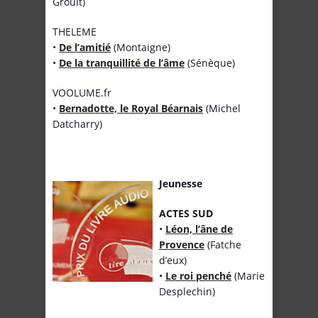
Groult)
THELEME
•
De l’amitié
(Montaigne)
•
De la tranquillité de l’âme
(Sénèque)
VOOLUME.fr
•
Bernadotte, le Royal Béarnais
(Michel
Datcharry)
Jeunesse
ACTES SUD
•
Léon, l’âne de
Provence
(Fatche
d’eux)
•
Le roi penché
(Marie
Desplechin)