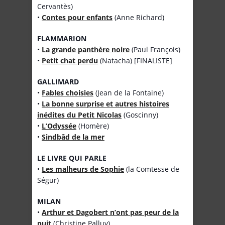
Cervantès)
•
Contes pour enfants
(Anne Richard)
FLAMMARION
•
La grande panthère noire
(Paul François)
•
Petit chat perdu
(Natacha) [FINALISTE]
GALLIMARD
•
Fables choisies
(Jean de la Fontaine)
•
La bonne surprise et autres histoires
inédites du Petit Nicolas
(Goscinny)
•
L’Odyssée
(Homère)
•
Sindbâd de la mer
LE LIVRE QUI PARLE
•
Les malheurs de Sophie
(la Comtesse de
Ségur)
MILAN
•
Arthur et Dagobert n’ont pas peur de la
nuit
(Christine Palluy)