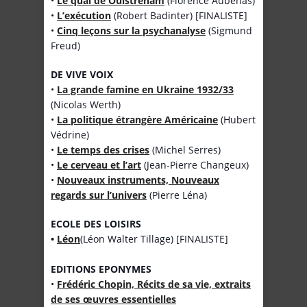
•
Le quai de Ouistreham
(Florence Aubenas)
•
L’exécution
(Robert Badinter) [FINALISTE]
•
Cinq leçons sur la psychanalyse
(Sigmund
Freud)
DE VIVE VOIX
•
La grande famine en Ukraine 1932/33
(Nicolas Werth)
•
La politique étrangère Américaine
(Hubert
Védrine)
•
Le temps des crises
(Michel Serres)
•
Le cerveau et l’art
(Jean-Pierre Changeux)
•
Nouveaux instruments, Nouveaux
regards sur l’univers
(Pierre Léna)
ECOLE DES LOISIRS
•
Léon
(Léon Walter Tillage) [FINALISTE]
EDITIONS EPONYMES
•
Frédéric Chopin, Récits de sa vie, extraits
de ses œuvres essentielles