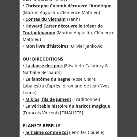
•
Christophe Colomb découvre l’Amérique
(Marion Augustin, Clémence Mathieu)
•
Contes du Vietnam
(Tanh)
•
Howard Carter découvre le trésor de
Toutankhamon
(Marion Augustin, Clémence
Mathieu)
•
Mon livre d’histoires
(Olivier Jankovic)
OUI DIRE EDITIONS
•
La danse des pois
(Elisabeth Calandry &
Nathalie Berbaum)
•
Le fantôme du bagne
(Rose Claire
Labalestra d’après le romand de Jean Yves
Loude)
•
Miklos, fils de jument
(Traditionnel)
•
La véritable histoire du haricot magique
(François Vincent) [FINALISTE]
PLANETE REBELLE
•
Je t’aime comme toi
(Jennifer Couëlle)