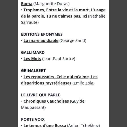
Roma
(Marguerite Duras)
•
Tropismes, Entre la vie et la mort, L’usage
de la parole, Tu ne t’aimes pas, Ici
(Nathalie
Sarraute)
EDITIONS EPONYMES
•
La mare au diable
(George Sand)
GALLIMARD
•
Les Mots
(Jean-Paul Sartre)
GRINALBERT
•
Les repoussoirs, Celle qui m’aime, Les
disparitions mystérieuses
(Emile Zola)
LE LIVRE QUI PARLE
•
Chroniques Cauchoises
(Guy de
Maupassant)
PORTE VOIX
•
Le temps d’une Bossa
(Anton Tchekhov)