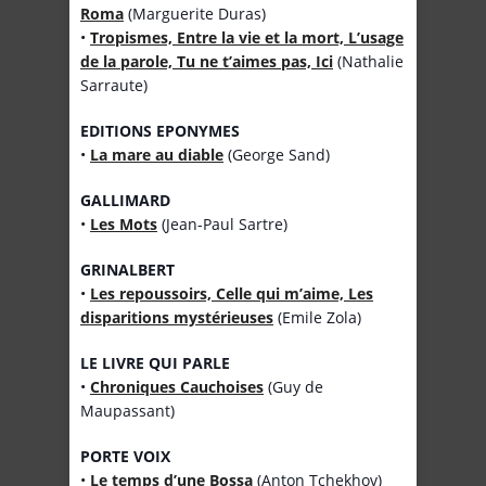
Roma
(Marguerite Duras)
•
Tropismes, Entre la vie et la mort, L’usage
de la parole, Tu ne t’aimes pas, Ici
(Nathalie
Sarraute)
EDITIONS EPONYMES
•
La mare au diable
(George Sand)
GALLIMARD
•
Les Mots
(Jean-Paul Sartre)
GRINALBERT
•
Les repoussoirs, Celle qui m’aime, Les
disparitions mystérieuses
(Emile Zola)
LE LIVRE QUI PARLE
•
Chroniques Cauchoises
(Guy de
Maupassant)
PORTE VOIX
•
Le temps d’une Bossa
(Anton Tchekhov)