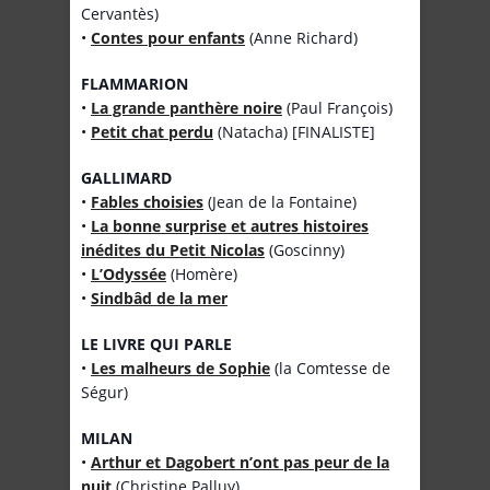
Cervantès)
•
Contes pour enfants
(Anne Richard)
FLAMMARION
•
La grande panthère noire
(Paul François)
•
Petit chat perdu
(Natacha) [FINALISTE]
GALLIMARD
•
Fables choisies
(Jean de la Fontaine)
•
La bonne surprise et autres histoires
inédites du Petit Nicolas
(Goscinny)
•
L’Odyssée
(Homère)
•
Sindbâd de la mer
LE LIVRE QUI PARLE
•
Les malheurs de Sophie
(la Comtesse de
Ségur)
MILAN
•
Arthur et Dagobert n’ont pas peur de la
nuit
(Christine Palluy)