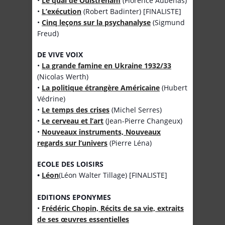
•
Le quai de Ouistreham
(Florence Aubenas)
•
L’exécution
(Robert Badinter) [FINALISTE]
•
Cinq leçons sur la psychanalyse
(Sigmund
Freud)
DE VIVE VOIX
•
La grande famine en Ukraine 1932/33
(Nicolas Werth)
•
La politique étrangère Américaine
(Hubert
Védrine)
•
Le temps des crises
(Michel Serres)
•
Le cerveau et l’art
(Jean-Pierre Changeux)
•
Nouveaux instruments, Nouveaux
regards sur l’univers
(Pierre Léna)
ECOLE DES LOISIRS
•
Léon
(Léon Walter Tillage) [FINALISTE]
EDITIONS EPONYMES
•
Frédéric Chopin, Récits de sa vie, extraits
de ses œuvres essentielles