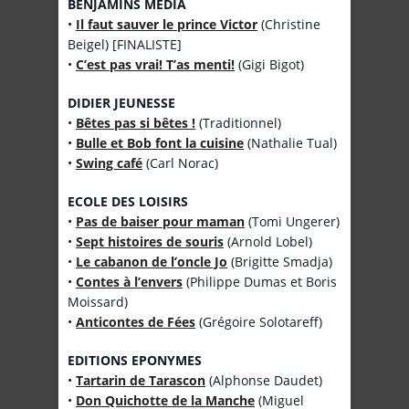
BENJAMINS MEDIA
•
Il faut sauver le prince Victor
(Christine
Beigel) [FINALISTE]
•
C’est pas vrai! T’as menti!
(Gigi Bigot)
DIDIER JEUNESSE
•
Bêtes pas si bêtes !
(Traditionnel)
•
Bulle et Bob font la cuisine
(Nathalie Tual)
•
Swing café
(Carl Norac)
ECOLE DES LOISIRS
•
Pas de baiser pour maman
(Tomi Ungerer)
•
Sept histoires de souris
(Arnold Lobel)
•
Le cabanon de l’oncle Jo
(Brigitte Smadja)
•
Contes à l’envers
(Philippe Dumas et Boris
Moissard)
•
Anticontes de Fées
(Grégoire Solotareff)
EDITIONS EPONYMES
•
Tartarin de Tarascon
(Alphonse Daudet)
•
Don Quichotte de la Manche
(Miguel