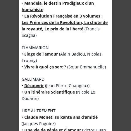
•
Mandela, le destin Prodigieux d’un
humaniste
•
La Révolution Française en 3 volumes :
Les Prémices de la Révolution, La chute de
la royauté, Le prix de la liberté
(Francis
Scaglia)
FLAMMARION
•
Eloge de l’amour
(Alain Badiou, Nicolas
Truong)
•
Vivre à quoi ça sert ?
(Sœur Emmanuelle)
GALLIMARD
•
Découvrir
(Jean Pierre Changeux)
•
Un itinéraire Scientifique
(Nicole Le
Douarin)
LIRE AUTREMENT
•
Claude Monet, soixante ans d’amitié
(Jacques Pagniez)
•
Une vie de génie et d’amour
(Victor Hugo,