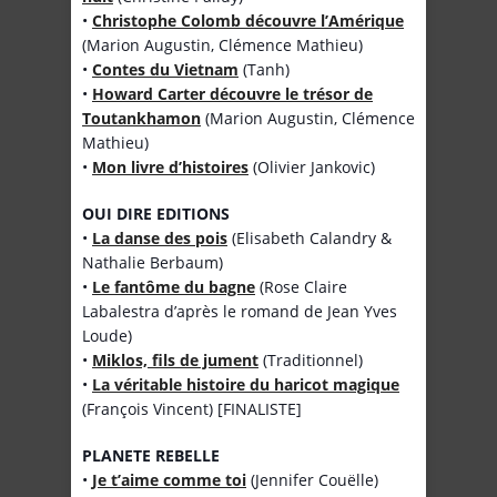
•
Christophe Colomb découvre l’Amérique
(Marion Augustin, Clémence Mathieu)
•
Contes du Vietnam
(Tanh)
•
Howard Carter découvre le trésor de
Toutankhamon
(Marion Augustin, Clémence
Mathieu)
•
Mon livre d’histoires
(Olivier Jankovic)
OUI DIRE EDITIONS
•
La danse des pois
(Elisabeth Calandry &
Nathalie Berbaum)
•
Le fantôme du bagne
(Rose Claire
Labalestra d’après le romand de Jean Yves
Loude)
•
Miklos, fils de jument
(Traditionnel)
•
La véritable histoire du haricot magique
(François Vincent) [FINALISTE]
PLANETE REBELLE
•
Je t’aime comme toi
(Jennifer Couëlle)