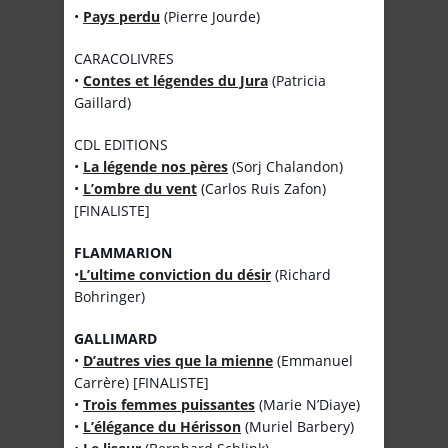
•
Pays perdu
(Pierre Jourde)
CARACOLIVRES
•
Contes et légendes du Jura
(Patricia
Gaillard)
CDL EDITIONS
•
La légende nos pères
(Sorj Chalandon)
•
L’ombre du vent
(Carlos Ruis Zafon)
[FINALISTE]
FLAMMARION
•
L’ultime conviction du désir
(Richard
Bohringer)
GALLIMARD
•
D’autres vies que la mienne
(Emmanuel
Carrère) [FINALISTE]
•
Trois femmes puissantes
(Marie N’Diaye)
•
L’élégance du Hérisson
(Muriel Barbery)