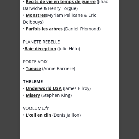
•
Récits de vie en temps de guerre
(Jihad
Darwiche & Henry Torgue)
•
Monstres
(Myriam Pellicane & Eric
Delbouys)
•
Parfois les arbres
(Daniel l’Homond)
PLANETE REBELLE
•
Baie déception
(Julie Hétu)
PORTE VOIX
•
Tueuse
(Annie Barrière)
THELEME
•
Underworld USA
(James Ellroy)
•
Misery
(Stephen King)
VOOLUME.fr
•
L’œil en clin
(Denis Jaillon)