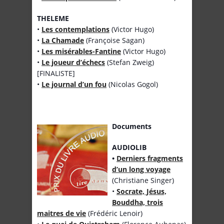
THELEME
•
Les contemplations
(Victor Hugo)
•
La Chamade
(Françoise Sagan)
•
Les misérables-Fantine
(Victor Hugo)
•
Le joueur d’échecs
(Stefan Zweig)
[FINALISTE]
•
Le journal d’un fou
(Nicolas Gogol)
Documents
AUDIOLIB
•
Derniers fragments
d’un long voyage
(Christiane Singer)
•
Socrate, Jésus,
Bouddha, trois
maitres de vie
(Frédéric Lenoir)