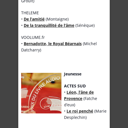
Groult)
THELEME
•
De l’amitié
(Montaigne)
•
De la tranquillité de l’âme
(Sénèque)
VOOLUME.fr
•
Bernadotte, le Royal Béarnais
(Michel
Datcharry)
Jeunesse
ACTES SUD
•
Léon, l’âne de
Provence
(Fatche
d’eux)
•
Le roi penché
(Marie
Desplechin)