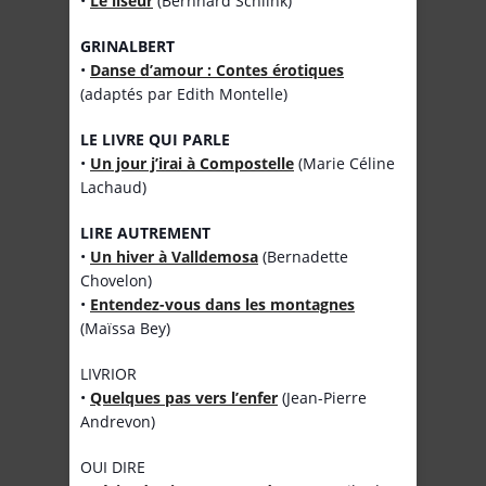
•
Le liseur
(Bernhard Schlink)
GRINALBERT
•
Danse d’amour : Contes érotiques
(adaptés par Edith Montelle)
LE LIVRE QUI PARLE
•
Un jour j’irai à Compostelle
(Marie Céline
Lachaud)
LIRE AUTREMENT
•
Un hiver à Valldemosa
(Bernadette
Chovelon)
•
Entendez-vous dans les montagnes
(Maïssa Bey)
LIVRIOR
•
Quelques pas vers l’enfer
(Jean-Pierre
Andrevon)
OUI DIRE