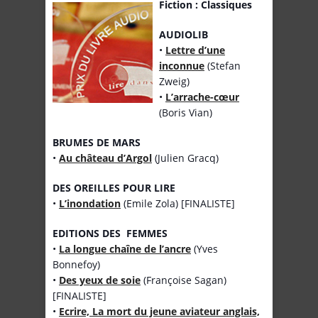
Fiction : Classiques
AUDIOLIB
•
Lettre d’une
inconnue
(Stefan
Zweig)
•
L’arrache-cœur
(Boris Vian)
BRUMES DE MARS
•
Au château d’Argol
(Julien Gracq)
DES OREILLES POUR LIRE
•
L’inondation
(Emile Zola) [FINALISTE]
EDITIONS DES FEMMES
•
La longue chaîne de l’ancre
(Yves
Bonnefoy)
•
Des yeux de soie
(Françoise Sagan)
[FINALISTE]
•
Ecrire, La mort du jeune aviateur anglais,