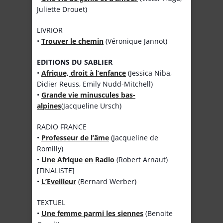
Juliette Drouet)
LIVRIOR
•
Trouver le chemin
(Véronique Jannot)
EDITIONS DU SABLIER
•
Afrique, droit à l’enfance
(Jessica Niba,
Didier Reuss, Emily Nudd-Mitchell)
•
Grande vie minuscules bas-
alpines
(Jacqueline Ursch)
RADIO FRANCE
•
Professeur de l’âme
(Jacqueline de
Romilly)
•
Une Afrique en Radio
(Robert Arnaut)
[FINALISTE]
•
L’Eveilleur
(Bernard Werber)
TEXTUEL
•
Une femme parmi les siennes
(Benoite