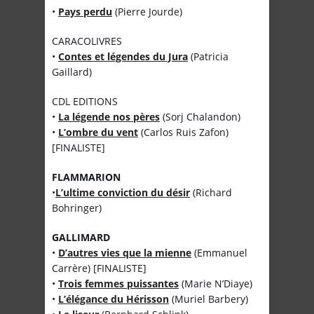
•
Pays perdu
(Pierre Jourde)
CARACOLIVRES
•
Contes et légendes du Jura
(Patricia
Gaillard)
CDL EDITIONS
•
La légende nos pères
(Sorj Chalandon)
•
L’ombre du vent
(Carlos Ruis Zafon)
[FINALISTE]
FLAMMARION
•
L’ultime conviction du désir
(Richard
Bohringer)
GALLIMARD
•
D’autres vies que la mienne
(Emmanuel
Carrère) [FINALISTE]
•
Trois femmes puissantes
(Marie N’Diaye)
•
L’élégance du Hérisson
(Muriel Barbery)