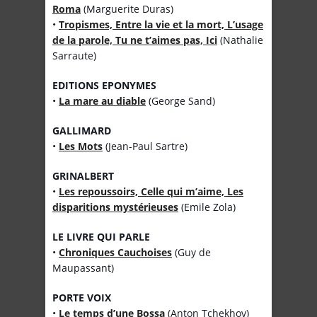
Roma
(Marguerite Duras)
•
Tropismes, Entre la vie et la mort, L’usage
de la parole, Tu ne t’aimes pas, Ici
(Nathalie
Sarraute)
EDITIONS EPONYMES
•
La mare au diable
(George Sand)
GALLIMARD
•
Les Mots
(Jean-Paul Sartre)
GRINALBERT
•
Les repoussoirs, Celle qui m’aime, Les
disparitions mystérieuses
(Emile Zola)
LE LIVRE QUI PARLE
•
Chroniques Cauchoises
(Guy de
Maupassant)
PORTE VOIX
•
Le temps d’une Bossa
(Anton Tchekhov)