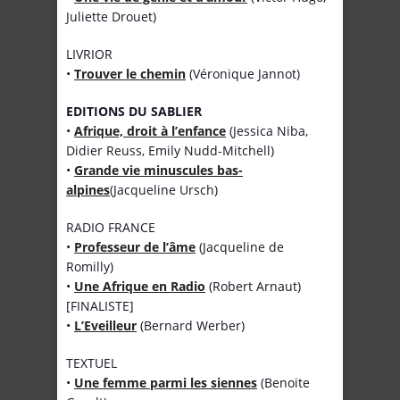
Juliette Drouet)
LIVRIOR
•
Trouver le chemin
(Véronique Jannot)
EDITIONS DU SABLIER
•
Afrique, droit à l’enfance
(Jessica Niba,
Didier Reuss, Emily Nudd-Mitchell)
•
Grande vie minuscules bas-
alpines
(Jacqueline Ursch)
RADIO FRANCE
•
Professeur de l’âme
(Jacqueline de
Romilly)
•
Une Afrique en Radio
(Robert Arnaut)
[FINALISTE]
•
L’Eveilleur
(Bernard Werber)
TEXTUEL
•
Une femme parmi les siennes
(Benoite