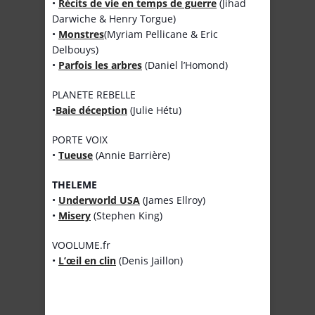
•
Récits de vie en temps de guerre
(Jihad
Darwiche & Henry Torgue)
•
Monstres
(Myriam Pellicane & Eric
Delbouys)
•
Parfois les arbres
(Daniel l’Homond)
PLANETE REBELLE
•
Baie déception
(Julie Hétu)
PORTE VOIX
•
Tueuse
(Annie Barrière)
THELEME
•
Underworld USA
(James Ellroy)
•
Misery
(Stephen King)
VOOLUME.fr
•
L’œil en clin
(Denis Jaillon)