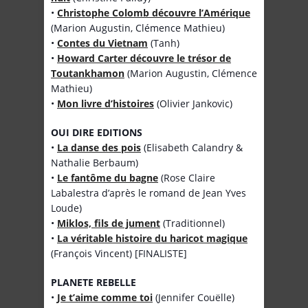
•
Christophe Colomb découvre l’Amérique
(Marion Augustin, Clémence Mathieu)
•
Contes du Vietnam
(Tanh)
•
Howard Carter découvre le trésor de
Toutankhamon
(Marion Augustin, Clémence
Mathieu)
•
Mon livre d’histoires
(Olivier Jankovic)
OUI DIRE EDITIONS
•
La danse des pois
(Elisabeth Calandry &
Nathalie Berbaum)
•
Le fantôme du bagne
(Rose Claire
Labalestra d’après le romand de Jean Yves
Loude)
•
Miklos, fils de jument
(Traditionnel)
•
La véritable histoire du haricot magique
(François Vincent) [FINALISTE]
PLANETE REBELLE
•
Je t’aime comme toi
(Jennifer Couëlle)