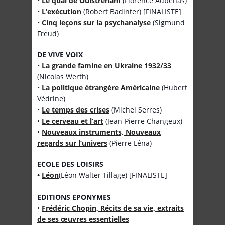
•
Le quai de Ouistreham
(Florence Aubenas)
•
L’exécution
(Robert Badinter) [FINALISTE]
•
Cinq leçons sur la psychanalyse
(Sigmund
Freud)
DE VIVE VOIX
•
La grande famine en Ukraine 1932/33
(Nicolas Werth)
•
La politique étrangère Américaine
(Hubert
Védrine)
•
Le temps des crises
(Michel Serres)
•
Le cerveau et l’art
(Jean-Pierre Changeux)
•
Nouveaux instruments, Nouveaux
regards sur l’univers
(Pierre Léna)
ECOLE DES LOISIRS
•
Léon
(Léon Walter Tillage) [FINALISTE]
EDITIONS EPONYMES
•
Frédéric Chopin, Récits de sa vie, extraits
de ses œuvres essentielles