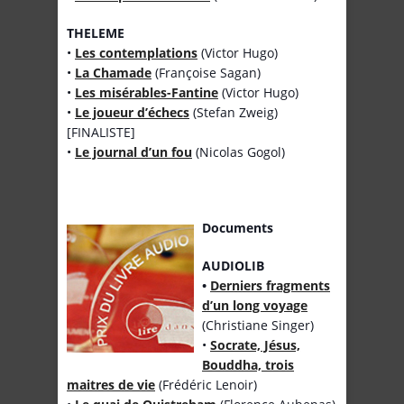
THELEME
•
Les contemplations
(Victor Hugo)
•
La Chamade
(Françoise Sagan)
•
Les misérables-Fantine
(Victor Hugo)
•
Le joueur d’échecs
(Stefan Zweig)
[FINALISTE]
•
Le journal d’un fou
(Nicolas Gogol)
Documents
AUDIOLIB
•
Derniers fragments
d’un long voyage
(Christiane Singer)
•
Socrate, Jésus,
Bouddha, trois
maitres de vie
(Frédéric Lenoir)