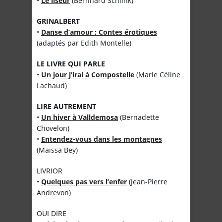
•
Le liseur
(Bernhard Schlink)
GRINALBERT
•
Danse d’amour : Contes érotiques
(adaptés par Edith Montelle)
LE LIVRE QUI PARLE
•
Un jour j’irai à Compostelle
(Marie Céline
Lachaud)
LIRE AUTREMENT
•
Un hiver à Valldemosa
(Bernadette
Chovelon)
•
Entendez-vous dans les montagnes
(Maïssa Bey)
LIVRIOR
•
Quelques pas vers l’enfer
(Jean-Pierre
Andrevon)
OUI DIRE