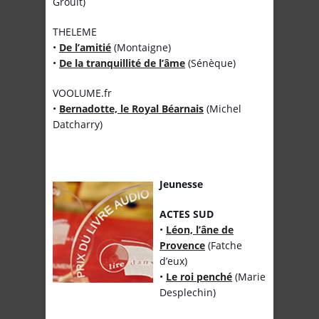
Groult)
THELEME
•
De l’amitié
(Montaigne)
•
De la tranquillité de l’âme
(Sénèque)
VOOLUME.fr
•
Bernadotte, le Royal Béarnais
(Michel
Datcharry)
Jeunesse
ACTES SUD
•
Léon, l’âne de
Provence
(Fatche
d’eux)
•
Le roi penché
(Marie
Desplechin)