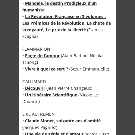
•
Mandela, le destin Prodigieux d’un
humaniste
•
La Révolution Française en 3 volumes :
Les Prémices de la Révolution, La chute de
la royauté, Le prix de la liberté
(Francis
Scaglia)
FLAMMARION
•
Eloge de l’amour
(Alain Badiou, Nicolas
Truong)
•
Vivre à quoi ça sert ?
(Sœur Emmanuelle)
GALLIMARD
•
Découvrir
(Jean Pierre Changeux)
•
Un itinéraire Scientifique
(Nicole Le
Douarin)
LIRE AUTREMENT
•
Claude Monet, soixante ans d’amitié
(Jacques Pagniez)
•
Une vie de génie et d’amour
(Victor Hugo,