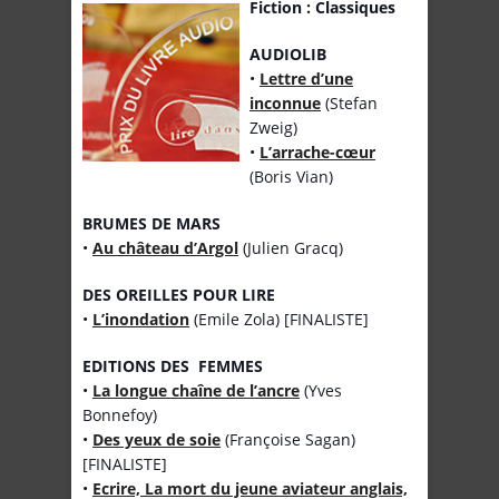
Fiction : Classiques
AUDIOLIB
•
Lettre d’une
inconnue
(Stefan
Zweig)
•
L’arrache-cœur
(Boris Vian)
BRUMES DE MARS
•
Au château d’Argol
(Julien Gracq)
DES OREILLES POUR LIRE
•
L’inondation
(Emile Zola) [FINALISTE]
EDITIONS DES FEMMES
•
La longue chaîne de l’ancre
(Yves
Bonnefoy)
•
Des yeux de soie
(Françoise Sagan)
[FINALISTE]
•
Ecrire, La mort du jeune aviateur anglais,