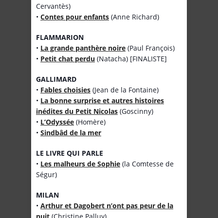
Cervantès)
•
Contes pour enfants
(Anne Richard)
FLAMMARION
•
La grande panthère noire
(Paul François)
•
Petit chat perdu
(Natacha) [FINALISTE]
GALLIMARD
•
Fables choisies
(Jean de la Fontaine)
•
La bonne surprise et autres histoires
inédites du Petit Nicolas
(Goscinny)
•
L’Odyssée
(Homère)
•
Sindbâd de la mer
LE LIVRE QUI PARLE
•
Les malheurs de Sophie
(la Comtesse de
Ségur)
MILAN
•
Arthur et Dagobert n’ont pas peur de la
nuit
(Christine Palluy)