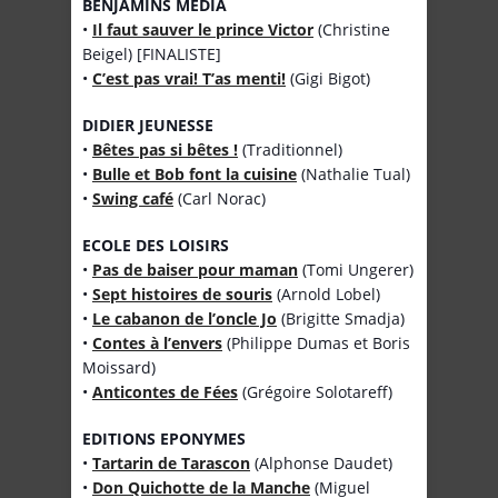
BENJAMINS MEDIA
•
Il faut sauver le prince Victor
(Christine
Beigel) [FINALISTE]
•
C’est pas vrai! T’as menti!
(Gigi Bigot)
DIDIER JEUNESSE
•
Bêtes pas si bêtes !
(Traditionnel)
•
Bulle et Bob font la cuisine
(Nathalie Tual)
•
Swing café
(Carl Norac)
ECOLE DES LOISIRS
•
Pas de baiser pour maman
(Tomi Ungerer)
•
Sept histoires de souris
(Arnold Lobel)
•
Le cabanon de l’oncle Jo
(Brigitte Smadja)
•
Contes à l’envers
(Philippe Dumas et Boris
Moissard)
•
Anticontes de Fées
(Grégoire Solotareff)
EDITIONS EPONYMES
•
Tartarin de Tarascon
(Alphonse Daudet)
•
Don Quichotte de la Manche
(Miguel