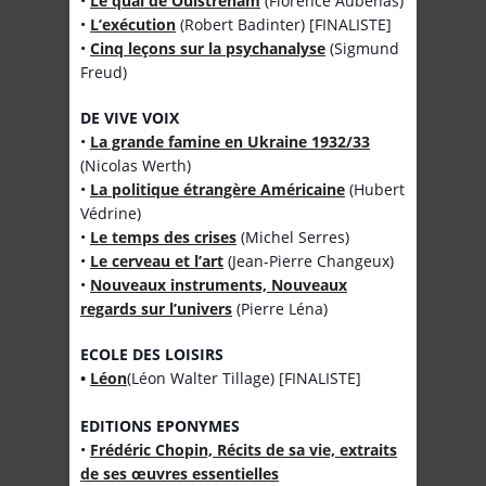
•
Le quai de Ouistreham
(Florence Aubenas)
•
L’exécution
(Robert Badinter) [FINALISTE]
•
Cinq leçons sur la psychanalyse
(Sigmund
Freud)
DE VIVE VOIX
•
La grande famine en Ukraine 1932/33
(Nicolas Werth)
•
La politique étrangère Américaine
(Hubert
Védrine)
•
Le temps des crises
(Michel Serres)
•
Le cerveau et l’art
(Jean-Pierre Changeux)
•
Nouveaux instruments, Nouveaux
regards sur l’univers
(Pierre Léna)
ECOLE DES LOISIRS
•
Léon
(Léon Walter Tillage) [FINALISTE]
EDITIONS EPONYMES
•
Frédéric Chopin, Récits de sa vie, extraits
de ses œuvres essentielles