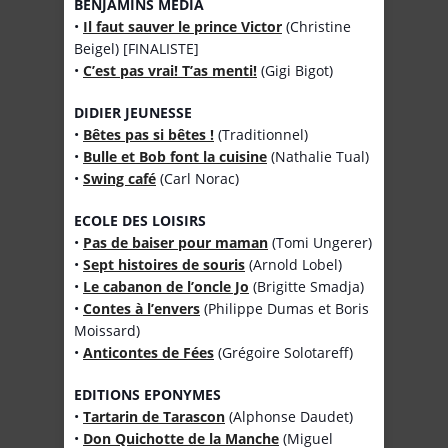
BENJAMINS MEDIA
•
Il faut sauver le prince Victor
(Christine
Beigel) [FINALISTE]
•
C’est pas vrai! T’as menti!
(Gigi Bigot)
DIDIER JEUNESSE
•
Bêtes pas si bêtes !
(Traditionnel)
•
Bulle et Bob font la cuisine
(Nathalie Tual)
•
Swing café
(Carl Norac)
ECOLE DES LOISIRS
•
Pas de baiser pour maman
(Tomi Ungerer)
•
Sept histoires de souris
(Arnold Lobel)
•
Le cabanon de l’oncle Jo
(Brigitte Smadja)
•
Contes à l’envers
(Philippe Dumas et Boris
Moissard)
•
Anticontes de Fées
(Grégoire Solotareff)
EDITIONS EPONYMES
•
Tartarin de Tarascon
(Alphonse Daudet)
•
Don Quichotte de la Manche
(Miguel