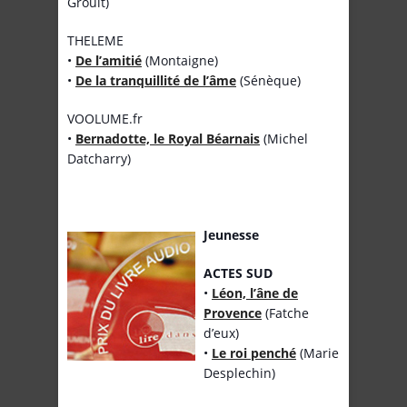
Groult)
THELEME
•
De l’amitié
(Montaigne)
•
De la tranquillité de l’âme
(Sénèque)
VOOLUME.fr
•
Bernadotte, le Royal Béarnais
(Michel
Datcharry)
Jeunesse
ACTES SUD
•
Léon, l’âne de
Provence
(Fatche
d’eux)
•
Le roi penché
(Marie
Desplechin)