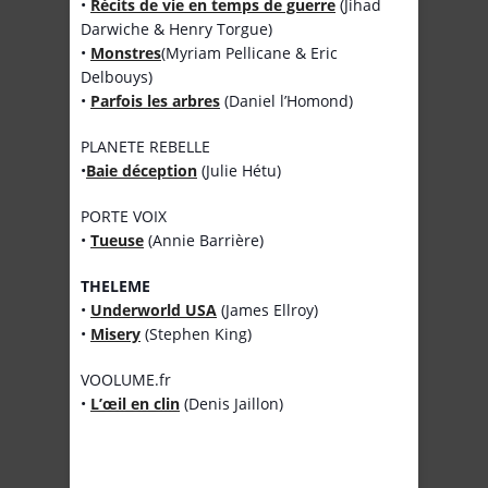
•
Récits de vie en temps de guerre
(Jihad
Darwiche & Henry Torgue)
•
Monstres
(Myriam Pellicane & Eric
Delbouys)
•
Parfois les arbres
(Daniel l’Homond)
PLANETE REBELLE
•
Baie déception
(Julie Hétu)
PORTE VOIX
•
Tueuse
(Annie Barrière)
THELEME
•
Underworld USA
(James Ellroy)
•
Misery
(Stephen King)
VOOLUME.fr
•
L’œil en clin
(Denis Jaillon)