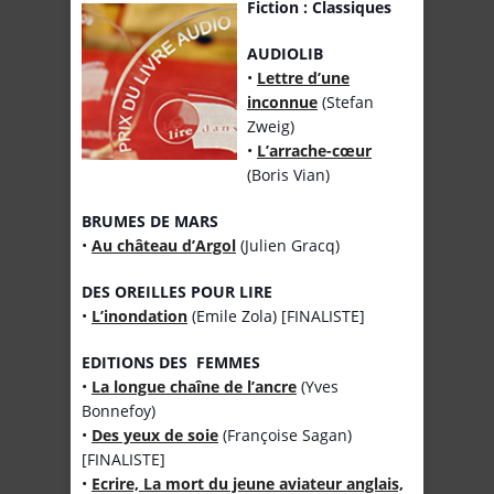
Fiction : Classiques
AUDIOLIB
•
Lettre d’une
inconnue
(Stefan
Zweig)
•
L’arrache-cœur
(Boris Vian)
BRUMES DE MARS
•
Au château d’Argol
(Julien Gracq)
DES OREILLES POUR LIRE
•
L’inondation
(Emile Zola) [FINALISTE]
EDITIONS DES FEMMES
•
La longue chaîne de l’ancre
(Yves
Bonnefoy)
•
Des yeux de soie
(Françoise Sagan)
[FINALISTE]
•
Ecrire, La mort du jeune aviateur anglais,