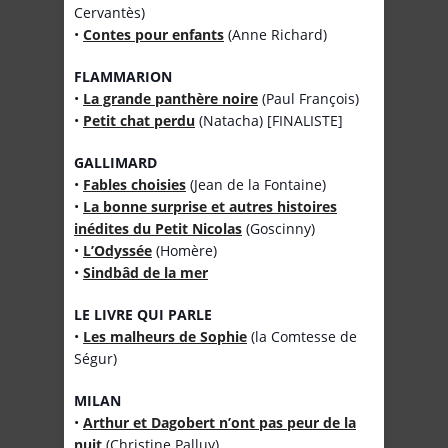
Cervantès)
•
Contes pour enfants
(Anne Richard)
FLAMMARION
•
La grande panthère noire
(Paul François)
•
Petit chat perdu
(Natacha) [FINALISTE]
GALLIMARD
•
Fables choisies
(Jean de la Fontaine)
•
La bonne surprise et autres histoires
inédites du Petit Nicolas
(Goscinny)
•
L’Odyssée
(Homère)
•
Sindbâd de la mer
LE LIVRE QUI PARLE
•
Les malheurs de Sophie
(la Comtesse de
Ségur)
MILAN
•
Arthur et Dagobert n’ont pas peur de la
nuit
(Christine Palluy)