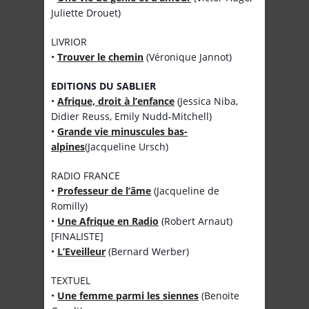
Juliette Drouet)
LIVRIOR
•
Trouver le chemin
(Véronique Jannot)
EDITIONS DU SABLIER
•
Afrique, droit à l’enfance
(Jessica Niba,
Didier Reuss, Emily Nudd-Mitchell)
•
Grande vie minuscules bas-
alpines
(Jacqueline Ursch)
RADIO FRANCE
•
Professeur de l’âme
(Jacqueline de
Romilly)
•
Une Afrique en Radio
(Robert Arnaut)
[FINALISTE]
•
L’Eveilleur
(Bernard Werber)
TEXTUEL
•
Une femme parmi les siennes
(Benoite