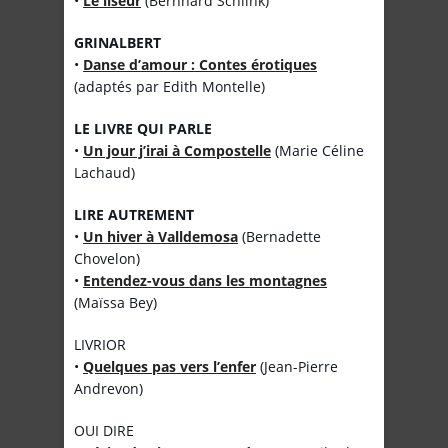
•
Le liseur
(Bernhard Schlink)
GRINALBERT
•
Danse d’amour : Contes érotiques
(adaptés par Edith Montelle)
LE LIVRE QUI PARLE
•
Un jour j’irai à Compostelle
(Marie Céline
Lachaud)
LIRE AUTREMENT
•
Un hiver à Valldemosa
(Bernadette
Chovelon)
•
Entendez-vous dans les montagnes
(Maïssa Bey)
LIVRIOR
•
Quelques pas vers l’enfer
(Jean-Pierre
Andrevon)
OUI DIRE