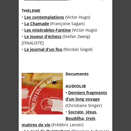
THELEME
•
Les contemplations
(Victor Hugo)
•
La Chamade
(Françoise Sagan)
•
Les misérables-Fantine
(Victor Hugo)
•
Le joueur d’échecs
(Stefan Zweig)
[FINALISTE]
•
Le journal d’un fou
(Nicolas Gogol)
Documents
AUDIOLIB
•
Derniers fragments
d’un long voyage
(Christiane Singer)
•
Socrate, Jésus,
Bouddha, trois
maitres de vie
(Frédéric Lenoir)