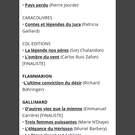
•
Pays perdu
(Pierre Jourde)
CARACOLIVRES
•
Contes et légendes du Jura
(Patricia
Gaillard)
CDL EDITIONS
•
La légende nos pères
(Sorj Chalandon)
•
L’ombre du vent
(Carlos Ruis Zafon)
[FINALISTE]
FLAMMARION
•
L’ultime conviction du désir
(Richard
Bohringer)
GALLIMARD
•
D’autres vies que la mienne
(Emmanuel
Carrère) [FINALISTE]
•
Trois femmes puissantes
(Marie N’Diaye)
•
L’élégance du Hérisson
(Muriel Barbery)