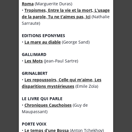
Roma
(Marguerite Duras)
•
Tropismes, Entre la vie et la mort, L’usage
de la parole, Tu ne t’aimes pas, Ici
(Nathalie
Sarraute)
EDITIONS EPONYMES
•
La mare au diable
(George Sand)
GALLIMARD
•
Les Mots
(Jean-Paul Sartre)
GRINALBERT
•
Les repoussoirs, Celle qui m’aime, Les
disparitions mystérieuses
(Emile Zola)
LE LIVRE QUI PARLE
•
Chroniques Cauchoises
(Guy de
Maupassant)
PORTE VOIX
•
Le temps d’une Bossa
(Anton Tchekhov)