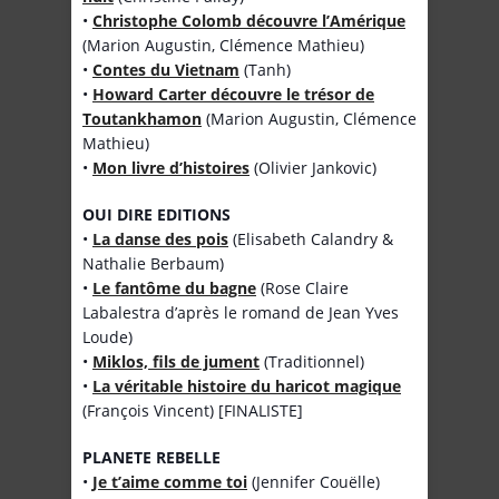
•
Christophe Colomb découvre l’Amérique
(Marion Augustin, Clémence Mathieu)
•
Contes du Vietnam
(Tanh)
•
Howard Carter découvre le trésor de
Toutankhamon
(Marion Augustin, Clémence
Mathieu)
•
Mon livre d’histoires
(Olivier Jankovic)
OUI DIRE EDITIONS
•
La danse des pois
(Elisabeth Calandry &
Nathalie Berbaum)
•
Le fantôme du bagne
(Rose Claire
Labalestra d’après le romand de Jean Yves
Loude)
•
Miklos, fils de jument
(Traditionnel)
•
La véritable histoire du haricot magique
(François Vincent) [FINALISTE]
PLANETE REBELLE
•
Je t’aime comme toi
(Jennifer Couëlle)