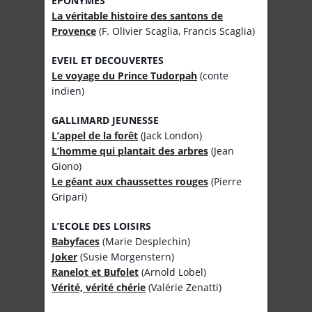
EPONYMES
La véritable histoire des santons de
Provence
(F. Olivier Scaglia, Francis Scaglia)
EVEIL ET DECOUVERTES
Le voyage du Prince Tudorpah
(conte
indien)
GALLIMARD JEUNESSE
L’appel de la forêt
(Jack London)
L’homme qui plantait des arbres
(Jean
Giono)
Le géant aux chaussettes rouges
(Pierre
Gripari)
L’ECOLE DES LOISIRS
Babyfaces
(Marie Desplechin)
Joker
(Susie Morgenstern)
Ranelot et Bufolet
(Arnold Lobel)
Vérité, vérité chérie
(Valérie Zenatti)