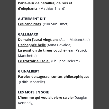
Parle-leur de batailles, de rois et
d’éléphants
(Mathias Enard)
AUTREMENT DIT
Les candidats
(Yun Sun Limet)
GALLIMARD
Demain j’aurai vingt ans
(Alain Mabanckou)
L’échappée belle
(Anna Gavalda)
La position du tireur couché
(Jean-Patrick
Manchette)
Le trottoir au soleil
(Philippe Delerm)
GRINALBERT
Paroles de sagesse, contes philosophiques
(Edith Montelle)
LES MOTS EN SOIE
L’homme qui voulait vivre sa vie
(Douglas
Kennedy)