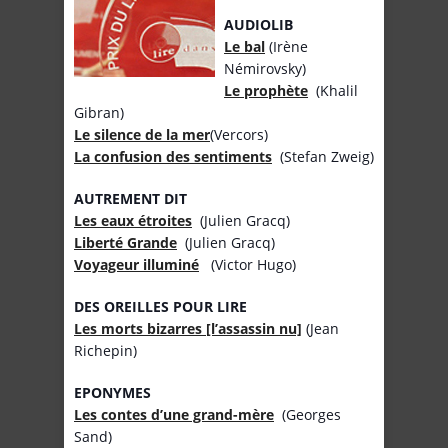
AUDIOLIB
Le bal
(Irène
Némirovsky)
Le prophète
(Khalil
Gibran)
Le silence de la mer
(Vercors)
La confusion des sentiments
(Stefan Zweig)
AUTREMENT DIT
Les eaux étroites
(Julien Gracq)
Liberté Grande
(Julien Gracq)
Voyageur illuminé
(Victor Hugo)
DES OREILLES POUR LIRE
Les morts bizarres [l’assassin nu]
(Jean
Richepin)
EPONYMES
Les contes d’une grand-mère
(Georges
Sand)