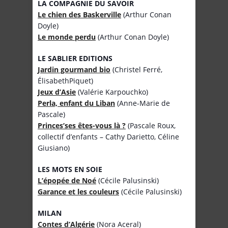
LA COMPAGNIE DU SAVOIR
Le chien des Baskerville
(Arthur Conan
Doyle)
Le monde perdu
(Arthur Conan Doyle)
LE SABLIER EDITIONS
Jardin gourmand bio
(Christel Ferré,
ÉlisabethPiquet)
Jeux d’Asie
(Valérie Karpouchko)
Perla, enfant du Liban
(Anne-Marie de
Pascale)
Princes’ses êtes-vous là ?
(Pascale Roux,
collectif d’enfants – Cathy Darietto, Céline
Giusiano)
LES MOTS EN SOIE
L’épopée de Noé
(Cécile Palusinski)
Garance et les couleurs
(Cécile Palusinski)
MILAN
Contes d’Algérie
(Nora Aceral)