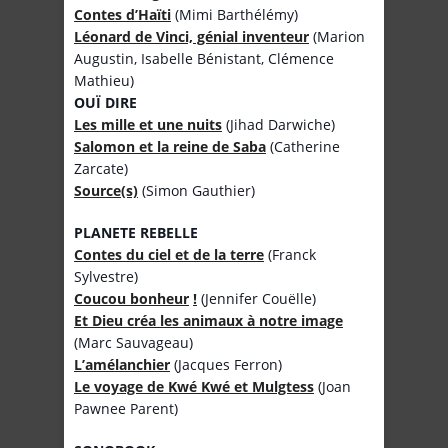
Contes d’Haïti
(Mimi Barthélémy)
Léonard de Vinci, génial inventeur
(Marion
Augustin, Isabelle Bénistant, Clémence
Mathieu)
OUÏ DIRE
Les mille et une nuits
(Jihad Darwiche)
Salomon et la reine de Saba
(Catherine
Zarcate)
Source(s)
(Simon Gauthier)
PLANETE REBELLE
Contes du ciel et de la terre
(Franck
Sylvestre)
Coucou bonheur
!
(Jennifer Couëlle)
Et Dieu créa les animaux à notre image
(Marc Sauvageau)
L’amélanchier
(Jacques Ferron)
Le voyage de Kwé Kwé et Mulgtess
(Joan
Pawnee Parent)