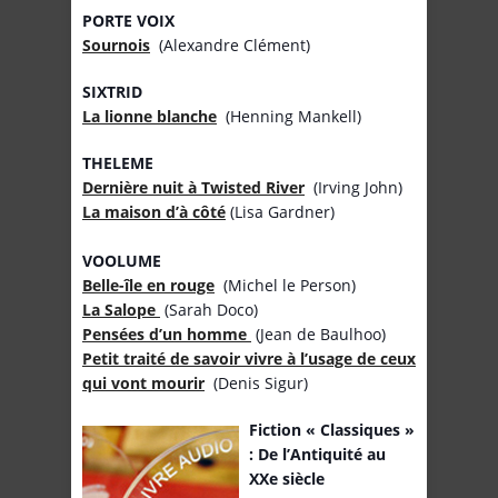
PORTE VOIX
Sournois
(Alexandre Clément)
SIXTRID
La lionne blanche
(Henning Mankell)
THELEME
Dernière nuit à Twisted River
(Irving John)
La maison d’à côté
(Lisa Gardner)
VOOLUME
Belle-île en rouge
(Michel le Person)
La Salope
(Sarah Doco)
Pensées d’un homme
(Jean de Baulhoo)
Petit traité de savoir vivre à l’usage de ceux
qui vont mourir
(Denis Sigur)
Fiction « Classiques »
: De l’Antiquité au
XXe siècle