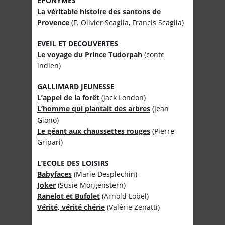
EPONYMES
La véritable histoire des santons de
Provence
(F. Olivier Scaglia, Francis Scaglia)
EVEIL ET DECOUVERTES
Le voyage du Prince Tudorpah
(conte
indien)
GALLIMARD JEUNESSE
L’appel de la forêt
(Jack London)
L’homme qui plantait des arbres
(Jean
Giono)
Le géant aux chaussettes rouges
(Pierre
Gripari)
L’ECOLE DES LOISIRS
Babyfaces
(Marie Desplechin)
Joker
(Susie Morgenstern)
Ranelot et Bufolet
(Arnold Lobel)
Vérité, vérité chérie
(Valérie Zenatti)