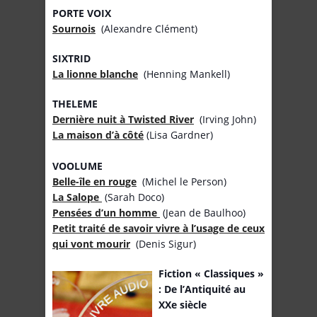
PORTE VOIX
Sournois
(Alexandre Clément)
SIXTRID
La lionne blanche
(Henning Mankell)
THELEME
Dernière nuit à Twisted River
(Irving John)
La maison d’à côté
(Lisa Gardner)
VOOLUME
Belle-île en rouge
(Michel le Person)
La Salope
(Sarah Doco)
Pensées d’un homme
(Jean de Baulhoo)
Petit traité de savoir vivre à l’usage de ceux
qui vont mourir
(Denis Sigur)
Fiction « Classiques »
: De l’Antiquité au
XXe siècle