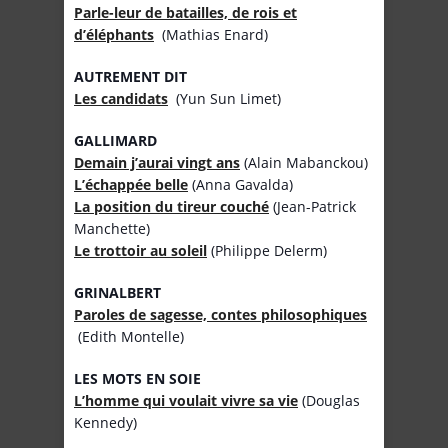
Parle-leur de batailles, de rois et
d’éléphants
(Mathias Enard)
AUTREMENT DIT
Les candidats
(Yun Sun Limet)
GALLIMARD
Demain j’aurai vingt ans
(Alain Mabanckou)
L’échappée belle
(Anna Gavalda)
La position du tireur couché
(Jean-Patrick
Manchette)
Le trottoir au soleil
(Philippe Delerm)
GRINALBERT
Paroles de sagesse, contes philosophiques
(Edith Montelle)
LES MOTS EN SOIE
L’homme qui voulait vivre sa vie
(Douglas
Kennedy)