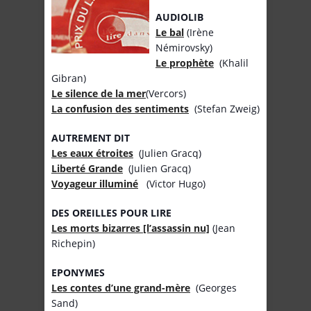
AUDIOLIB
Le bal
(Irène
Némirovsky)
Le prophète
(Khalil
Gibran)
Le silence de la mer
(Vercors)
La confusion des sentiments
(Stefan Zweig)
AUTREMENT DIT
Les eaux étroites
(Julien Gracq)
Liberté Grande
(Julien Gracq)
Voyageur illuminé
(Victor Hugo)
DES OREILLES POUR LIRE
Les morts bizarres [l’assassin nu]
(Jean
Richepin)
EPONYMES
Les contes d’une grand-mère
(Georges
Sand)