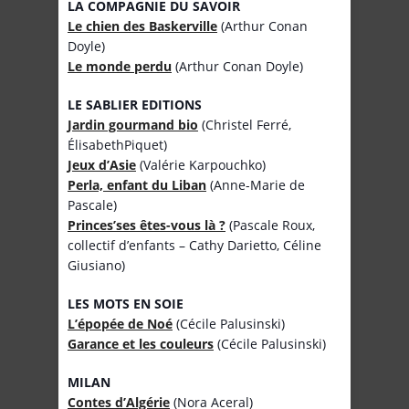
LA COMPAGNIE DU SAVOIR
Le chien des Baskerville
(Arthur Conan
Doyle)
Le monde perdu
(Arthur Conan Doyle)
LE SABLIER EDITIONS
Jardin gourmand bio
(Christel Ferré,
ÉlisabethPiquet)
Jeux d’Asie
(Valérie Karpouchko)
Perla, enfant du Liban
(Anne-Marie de
Pascale)
Princes’ses êtes-vous là ?
(Pascale Roux,
collectif d’enfants – Cathy Darietto, Céline
Giusiano)
LES MOTS EN SOIE
L’épopée de Noé
(Cécile Palusinski)
Garance et les couleurs
(Cécile Palusinski)
MILAN
Contes d’Algérie
(Nora Aceral)