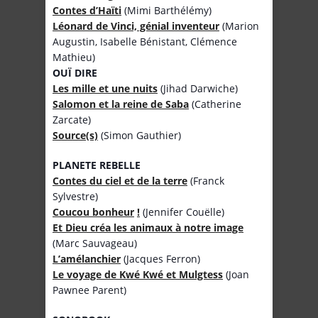
Contes d’Haïti
(Mimi Barthélémy)
Léonard de Vinci, génial inventeur
(Marion
Augustin, Isabelle Bénistant, Clémence
Mathieu)
OUÏ DIRE
Les mille et une nuits
(Jihad Darwiche)
Salomon et la reine de Saba
(Catherine
Zarcate)
Source(s)
(Simon Gauthier)
PLANETE REBELLE
Contes du ciel et de la terre
(Franck
Sylvestre)
Coucou bonheur
!
(Jennifer Couëlle)
Et Dieu créa les animaux à notre image
(Marc Sauvageau)
L’amélanchier
(Jacques Ferron)
Le voyage de Kwé Kwé et Mulgtess
(Joan
Pawnee Parent)