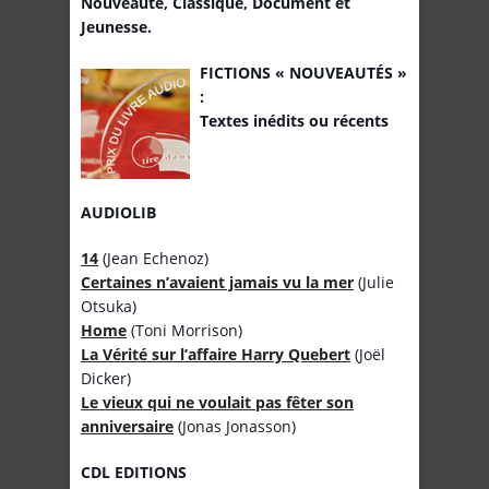
Nouveauté, Classique, Document et
Jeunesse.
FICTIONS « NOUVEAUTÉS »
:
Textes inédits ou récents
AUDIOLIB
14
(Jean Echenoz)
Certaines n’avaient jamais vu la mer
(Julie
Otsuka)
Home
(Toni Morrison)
La Vérité sur l’affaire Harry Quebert
(Joël
Dicker)
Le vieux qui ne voulait pas fêter son
anniversaire
(Jonas Jonasson)
CDL EDITIONS