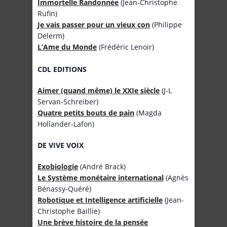
Immortelle Randonnée
(Jean-Christophe
Rufin)
Je vais passer pour un vieux con
(Philippe
Delerm)
L’Ame du Monde
(Frédéric Lenoir)
CDL EDITIONS
Aimer (quand même) le XXIe siècle
(J-L
Servan-Schreiber)
Quatre petits bouts de pain
(Magda
Hollander-Lafon)
DE VIVE VOIX
Exobiologie
(André Brack)
Le Système monétaire international
(Agnès
Bénassy-Quéré)
Robotique et Intelligence artificielle
(Jean-
Christophe Baillie)
Une brève histoire de la pensée