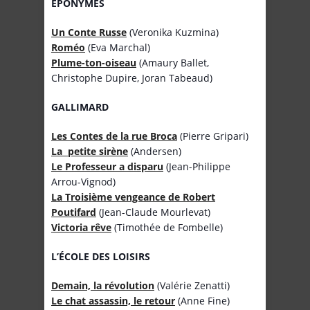
ÉPONYMES
Un Conte Russe
(Veronika Kuzmina)
Roméo
(Eva Marchal)
Plume-ton-oiseau
(Amaury Ballet,
Christophe Dupire, Joran Tabeaud)
GALLIMARD
Les Contes de la rue Broca
(Pierre Gripari)
La petite sirène
(Andersen)
Le Professeur a disparu
(Jean-Philippe
Arrou-Vignod)
La Troisième vengeance de Robert
Poutifard
(Jean-Claude Mourlevat)
Victoria rêve
(Timothée de Fombelle)
L’
É
COLE DES LOISIRS
Demain, la révolution
(Valérie Zenatti)
Le chat assassin, le retour
(Anne Fine)