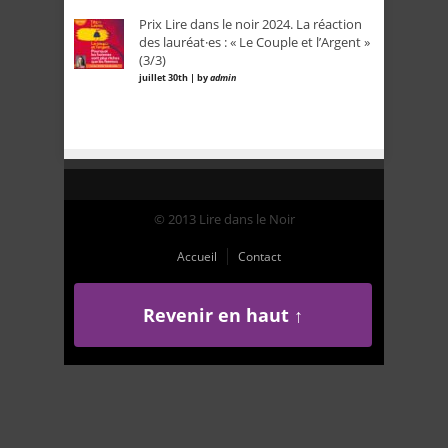
Prix Lire dans le noir 2024. La réaction
des lauréat·es : « Le Couple et l’Argent »
(3/3)
juillet 30th | by
admin
© 2013 Lire dans le Noir
Accueil
Contact
Revenir en haut ↑