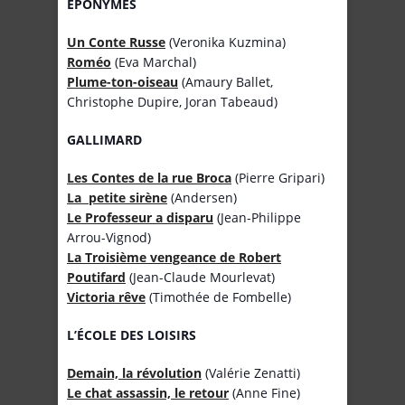
ÉPONYMES
Un Conte Russe
(Veronika Kuzmina)
Roméo
(Eva Marchal)
Plume-ton-oiseau
(Amaury Ballet,
Christophe Dupire, Joran Tabeaud)
GALLIMARD
Les Contes de la rue Broca
(Pierre Gripari)
La petite sirène
(Andersen)
Le Professeur a disparu
(Jean-Philippe
Arrou-Vignod)
La Troisième vengeance de Robert
Poutifard
(Jean-Claude Mourlevat)
Victoria rêve
(Timothée de Fombelle)
L’
É
COLE DES LOISIRS
Demain, la révolution
(Valérie Zenatti)
Le chat assassin, le retour
(Anne Fine)