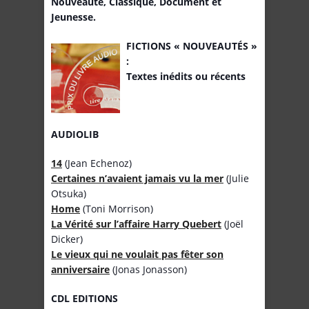
Nouveauté, Classique, Document et
Jeunesse.
FICTIONS « NOUVEAUTÉS »
:
Textes inédits ou récents
AUDIOLIB
14
(Jean Echenoz)
Certaines n’avaient jamais vu la mer
(Julie
Otsuka)
Home
(Toni Morrison)
La Vérité sur l’affaire Harry Quebert
(Joël
Dicker)
Le vieux qui ne voulait pas fêter son
anniversaire
(Jonas Jonasson)
CDL EDITIONS