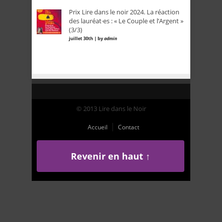
Prix Lire dans le noir 2024. La réaction
des lauréat·es : « Le Couple et l’Argent »
(3/3)
juillet 30th | by
admin
© 2013 Lire dans le Noir
Accueil
Contact
Revenir en haut ↑