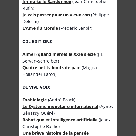
Immortelle Randonnée
(Jean-Christophe
Rufin)
Je vais passer pour un vieux con
(Philippe
Delerm)
L’Ame du Monde
(Frédéric Lenoir)
CDL EDITIONS
Aimer (quand même) le XXIe siècle
(J-L
Servan-Schreiber)
Quatre petits bouts de pain
(Magda
Hollander-Lafon)
DE VIVE VOIX
Exobiologie
(André Brack)
Le Système monétaire international
(Agnès
Bénassy-Quéré)
Robotique et Intelligence artificielle
(Jean-
Christophe Baillie)
Une brève histoire de la pensée