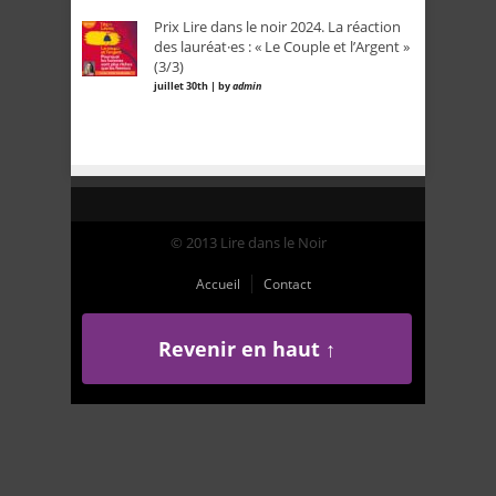
Prix Lire dans le noir 2024. La réaction
des lauréat·es : « Le Couple et l’Argent »
(3/3)
juillet 30th | by
admin
© 2013 Lire dans le Noir
Accueil
Contact
Revenir en haut ↑