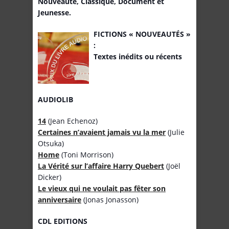
Nouveauté, Classique, Document et
Jeunesse.
FICTIONS « NOUVEAUTÉS »
:
Textes inédits ou récents
AUDIOLIB
14
(Jean Echenoz)
Certaines n’avaient jamais vu la mer
(Julie
Otsuka)
Home
(Toni Morrison)
La Vérité sur l’affaire Harry Quebert
(Joël
Dicker)
Le vieux qui ne voulait pas fêter son
anniversaire
(Jonas Jonasson)
CDL EDITIONS