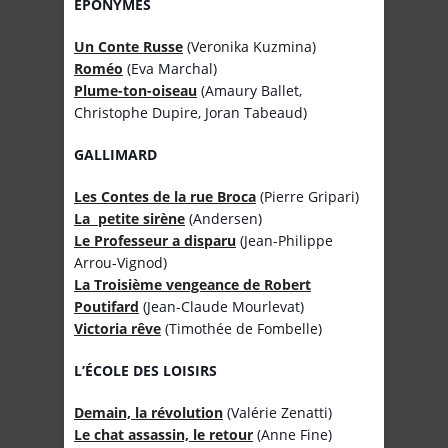
ÉPONYMES
Un Conte Russe
(Veronika Kuzmina)
Roméo
(Eva Marchal)
Plume-ton-oiseau
(Amaury Ballet,
Christophe Dupire, Joran Tabeaud)
GALLIMARD
Les Contes de la rue Broca
(Pierre Gripari)
La petite sirène
(Andersen)
Le Professeur a disparu
(Jean-Philippe
Arrou-Vignod)
La Troisième vengeance de Robert
Poutifard
(Jean-Claude Mourlevat)
Victoria rêve
(Timothée de Fombelle)
L’
É
COLE DES LOISIRS
Demain, la révolution
(Valérie Zenatti)
Le chat assassin, le retour
(Anne Fine)