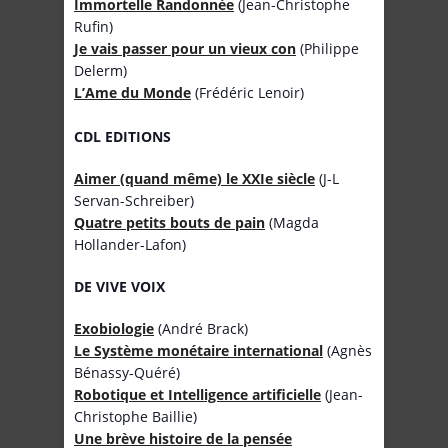
Immortelle Randonnée
(Jean-Christophe
Rufin)
Je vais passer pour un vieux con
(Philippe
Delerm)
L’Ame du Monde
(Frédéric Lenoir)
CDL EDITIONS
Aimer (quand même) le XXIe siècle
(J-L
Servan-Schreiber)
Quatre petits bouts de pain
(Magda
Hollander-Lafon)
DE VIVE VOIX
Exobiologie
(André Brack)
Le Système monétaire international
(Agnès
Bénassy-Quéré)
Robotique et Intelligence artificielle
(Jean-
Christophe Baillie)
Une brève histoire de la pensée