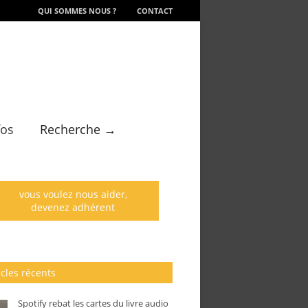
QUI SOMMES NOUS ?
CONTACT
fos
Recherche →
vous voulez nous aider,
devenez adhérent
icles récents
Spotify rebat les cartes du livre audio