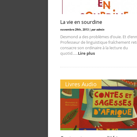
La vie en sourdine
novembre 29th, 2013 |
par admin
Desmond a des problèmes d’ouïe. Et d’enn
Professeur de linguistique fraîchement retra
consacre son ordinaire à la lecture du
quotid......
Lire plus
Livres Audio