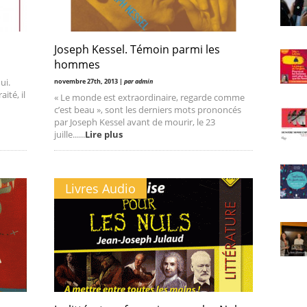
Joseph Kessel. Témoin parmi les
hommes
ui.
novembre 27th, 2013 |
par admin
ité, il
« Le monde est extraordinaire, regarde comme
c’est beau », sont les derniers mots prononcés
par Joseph Kessel avant de mourir, le 23
juille......
Lire plus
Livres Audio