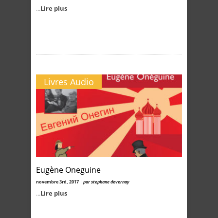
...
Lire plus
Livres Audio
Eugène Oneguine
novembre 3rd, 2017 |
par stephane devernay
...
Lire plus