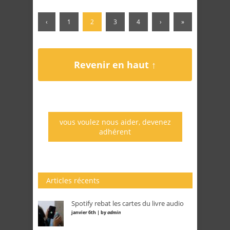
‹
1
2
3
4
›
»
Revenir en haut ↑
vous voulez nous aider, devenez
adhérent
Articles récents
Spotify rebat les cartes du livre audio
janvier 6th | by
admin