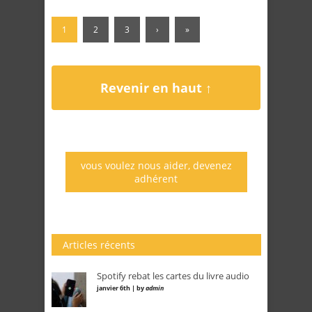
1
2
3
›
»
Revenir en haut ↑
vous voulez nous aider, devenez
adhérent
Articles récents
Spotify rebat les cartes du livre audio
janvier 6th | by
admin